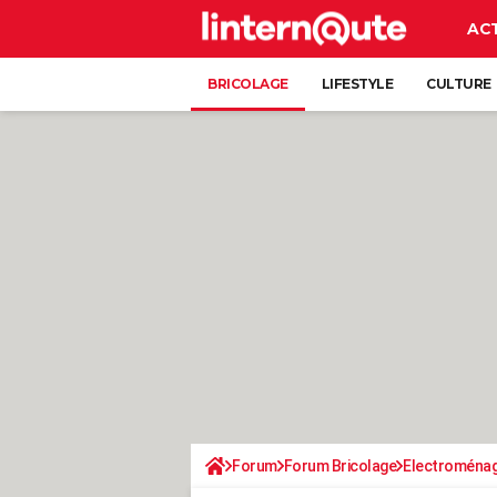
AC
BRICOLAGE
LIFESTYLE
CULTURE
Forum
Forum Bricolage
Electroména