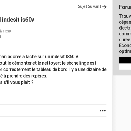
Foru
Sujet Suivant
Trouv
indesit is60v
dépan
élect
à 11:39
commu
4
durée
Écono
optimi
n adorée a lâché sur un indesit IS60 V.
tout le démonter et le nettoyert le sèche linge est
 correctement le tableau de bord il y a une dizaine de
é à prendre des repères.
s'il vous plait ?