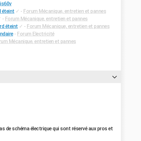
 is60v
 éteint
✓
-
Forum Mécanique, entretien et pannes
✓
-
Forum Mécanique, entretien et pannes
rd éteint
✓
-
Forum Mécanique, entretien et pannes
ndaire
-
Forum Electricité
rum Mécanique, entretien et pannes
pas de schéma électrique qui sont réservé aux pros et