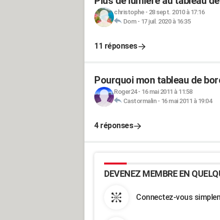
Plus de lumière au tableau de
christophe
-
28 sept. 2010 à 17:16
Dom
-
17 juil. 2020 à 16:35
11 réponses
Pourquoi mon tableau de bord
Roger24
-
16 mai 2011 à 11:58
Castormalin
-
16 mai 2011 à 19:04
4 réponses
DEVENEZ MEMBRE EN QUELQ
Connectez-vous simpleme