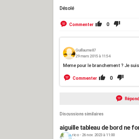
Désolé
0
Commenter
Guillaume87
29 mars 2015 à 11:54
Meme pour le branchement ? Je suis ar
0
Commenter
Répond
Discussions similaires
aiguille tableau de bord ne f
rico
-
26 nov. 2023 à 11:00