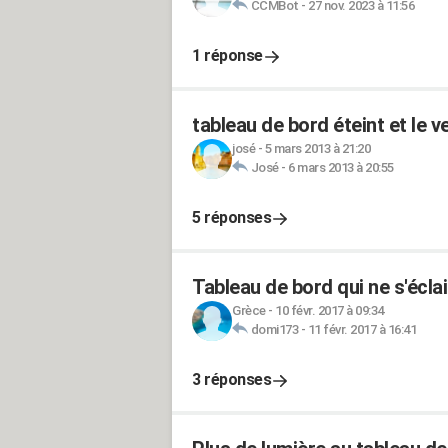
CCMBot
-
27 nov. 2023 à 11:56
1 réponse
tableau de bord éteint et le 
josé
-
5 mars 2013 à 21:20
José
-
6 mars 2013 à 20:55
5 réponses
Tableau de bord qui ne s'éclai
Grèce
-
10 févr. 2017 à 09:34
domi173
-
11 févr. 2017 à 16:41
3 réponses