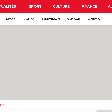
TUALITÉS
SPORT
CULTURE
FINANCE
A
SPORT
AUTO
TELEVISION
VOYAGE
CINEMA
ger