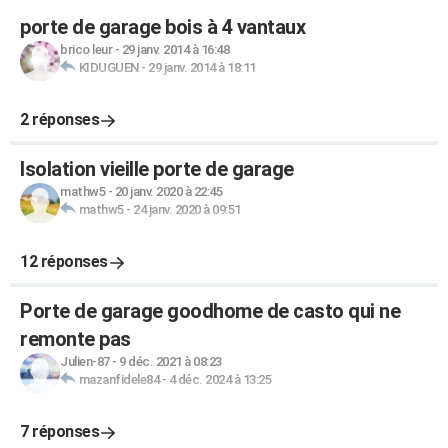
porte de garage bois à 4 vantaux
brico leur
-
29 janv. 2014 à 16:48
KIDUGUEN
-
29 janv. 2014 à 18:11
2 réponses
Isolation vieille porte de garage
mathw5
-
20 janv. 2020 à 22:45
mathw5
-
24 janv. 2020 à 09:51
12 réponses
Porte de garage goodhome de casto qui ne
remonte pas
Julien-87
-
9 déc. 2021 à 08:23
mazanfidele84
-
4 déc. 2024 à 13:25
7 réponses