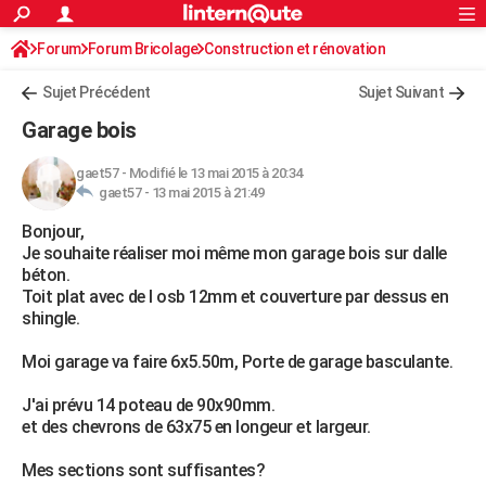
ACTUALITÉS
Forum
Forum Bricolage
Connexion
Construction et rénovation
S'inscrire
Rechercher
Société
Education
Villes
Politique
Faits Divers
Monde
+
SPORT
Sujet Précédent
Sujet Suivant
Football
Cyclisme
Forum
Coupe du monde 2026
Tennis
Rugby
CULTURE
Garage bois
TNT
Cinéma
Musique
Programme TV
Streaming
Sorties cinéma
+
FINANCE
gaet57
-
Modifié le 13 mai 2015 à 20:34
gaet57 -
13 mai 2015 à 21:49
Impôts
Immobilier
Banque
Crédit
Retraite
Epargne
Risques naturels par ville
Assurance
AUTO
Bonjour,
Réserver un essai
Berlines
Forum auto
Essais
Citadines
SUV
+
HIGH-TECH
Je souhaite réaliser moi même mon garage bois sur dalle
béton.
Meilleur smartphone
Ordinateurs
Guide high-tech
Mobiles
Internet
Jeux vidéo
+
BRICOLAGE
Toit plat avec de l osb 12mm et couverture par dessus en
shingle.
Aménagement intérieur
Cuisine
Jardinage
+
Forum
Extérieur
Salle de bains
Rangement
WEEK-END
Moi garage va faire 6x5.50m, Porte de garage basculante.
Escapades
Expositions
Week-end nature
Guides de France
Patrimoine
Musées
+
LIFESTYLE
J'ai prévu 14 poteau de 90x90mm.
Bien-être
Mode
+
Art de vivre
Loisirs
Modes de vie
SANTE
et des chevrons de 63x75 en longeur et largeur.
Guide de la santé
Médicaments
+
Alimentation
Maladies
Sommeil
VOYAGE
Mes sections sont suffisantes?