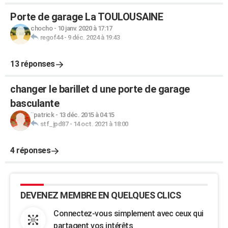
Porte de garage La TOULOUSAINE
chocho
-
10 janv. 2020 à 17:17
regof44
-
9 déc. 2024 à 19:43
13 réponses
changer le barillet d une porte de garage
basculante
¨patrick
-
13 déc. 2015 à 04:15
stf_jpd87
-
14 oct. 2021 à 18:00
4 réponses
DEVENEZ MEMBRE EN QUELQUES CLICS
Connectez-vous simplement avec ceux qui
partagent vos intérêts