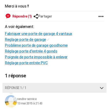
City break
Voyage de noces
Climat
Destinations
Voyage nature
Forum
+
Merci à vous !!
PHOTO
GUIDES D'ACHAT
Répondre (1)
Partager
BONS PLANS
A voir également:
Fabriquer une porte de garage 4 vantaux
CARTE DE VOEUX
Reglage porte de garage
✓
Carte Bonne année
Carte Pâques
Carte de Noël
Carte Saint-Valentin
Carte d'anniversaire
Problème porte de garage goodhome
DICTIONNAIRE
Réglage porte d'entrée 4 gonds
Biographies
Expressions
Dictionnaire
Citations
Proverbes
PROGRAMME TV
Poignée de porte impossible à enlever
Réglage porte entrée PVC
COPAINS D'AVANT
Se connecter
Collèges
Universités
Service militaire
S'inscrire
Lycées
Primaires
Entreprises
Avis de recherche
1 réponse
AVIS DE DÉCÈS
FORUM
RÉPONSE 1 / 1
Lifestyle
Sport
Television
Cinema
Bricolage
Culture
Auto
Voyage
rendre-service
13 mai 2015 à 21:43