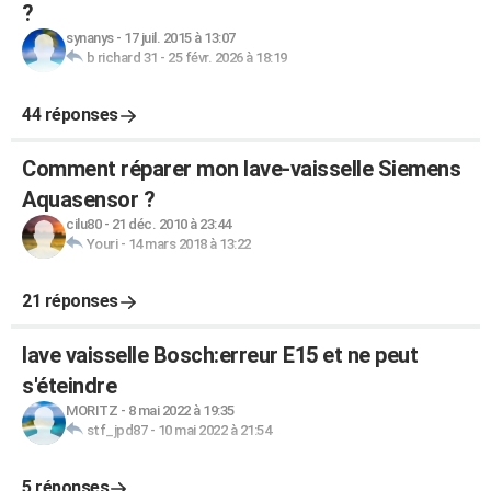
?
synanys
-
17 juil. 2015 à 13:07
b richard 31
-
25 févr. 2026 à 18:19
44 réponses
Comment réparer mon lave-vaisselle Siemens
Aquasensor ?
cilu80
-
21 déc. 2010 à 23:44
Youri
-
14 mars 2018 à 13:22
21 réponses
lave vaisselle Bosch:erreur E15 et ne peut
s'éteindre
MORITZ
-
8 mai 2022 à 19:35
stf_jpd87
-
10 mai 2022 à 21:54
5 réponses