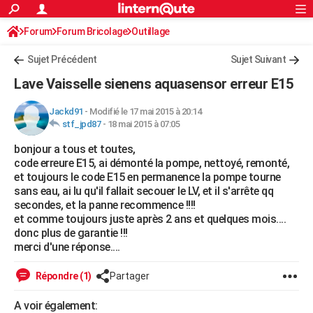
ACTUALITÉS
Forum
Forum Bricolage
Connexion
Outillage
S'inscrire
Rechercher
Société
Education
Villes
Politique
Faits Divers
Monde
+
SPORT
Sujet Précédent
Sujet Suivant
Football
Cyclisme
Forum
Coupe du monde 2026
Tennis
Rugby
CULTURE
Lave Vaisselle sienens aquasensor erreur E15
TNT
Cinéma
Musique
Programme TV
Streaming
Sorties cinéma
+
FINANCE
Jackd91
-
Modifié le 17 mai 2015 à 20:14
stf_jpd87
-
18 mai 2015 à 07:05
Impôts
Immobilier
Banque
Crédit
Retraite
Epargne
Risques naturels par ville
Assurance
AUTO
bonjour a tous et toutes,
Réserver un essai
Berlines
Forum auto
Essais
Citadines
SUV
+
HIGH-TECH
code erreure E15, ai démonté la pompe, nettoyé, remonté,
et toujours le code E15 en permanence la pompe tourne
Meilleur smartphone
Ordinateurs
Guide high-tech
Mobiles
Internet
Jeux vidéo
+
BRICOLAGE
sans eau, ai lu qu'il fallait secouer le LV, et il s'arrête qq
secondes, et la panne recommence !!!!
Aménagement intérieur
Cuisine
Jardinage
+
Forum
Extérieur
Salle de bains
Rangement
WEEK-END
et comme toujours juste après 2 ans et quelques mois....
donc plus de garantie !!!
Escapades
Expositions
Week-end nature
Guides de France
Patrimoine
Musées
+
LIFESTYLE
merci d'une réponse....
Bien-être
Mode
+
Art de vivre
Loisirs
Modes de vie
SANTE
Répondre (1)
Partager
Guide de la santé
Médicaments
+
Alimentation
Maladies
Sommeil
VOYAGE
A voir également: