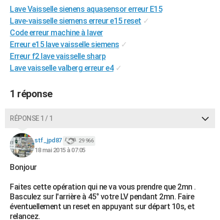
Lave Vaisselle sienens aquasensor erreur E15
City break
Voyage de noces
Climat
Destinations
Voyage nature
Forum
+
PHOTO
Lave-vaisselle siemens erreur e15 reset
✓
GUIDES D'ACHAT
Code erreur machine à laver
Erreur e15 lave vaisselle siemens
✓
BONS PLANS
Erreur f2 lave vaisselle sharp
Lave vaisselle valberg erreur e4
✓
CARTE DE VOEUX
Carte Bonne année
Carte Pâques
Carte de Noël
Carte Saint-Valentin
Carte d'anniversaire
DICTIONNAIRE
1 réponse
Biographies
Expressions
Dictionnaire
Citations
Proverbes
PROGRAMME TV
RÉPONSE 1 / 1
COPAINS D'AVANT
stf_jpd87
29 966
Se connecter
Collèges
Universités
Service militaire
S'inscrire
Lycées
Primaires
Entreprises
Avis de recherche
18 mai 2015 à 07:05
AVIS DE DÉCÈS
Bonjour
FORUM
Faites cette opération qui ne va vous prendre que 2mn .
Lifestyle
Sport
Television
Cinema
Bricolage
Culture
Auto
Voyage
Basculez sur l'arrière à 45° votre LV pendant 2mn. Faire
éventuellement un reset en appuyant sur départ 10s, et
relancez.