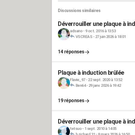
Discussions similaires
Déverrouiller une plaque à in
adsano
-
9 oct. 2016 à 13:53
VSCREAS
-
27 juin 2026 à 18:01
14 réponses
Plaque à induction brûlée
Flavie_97
-
22 sept. 2020 à 13:52
Ben64
-
29 janv. 2026 à 19:42
19 réponses
Déverrouiller une plaque à in
tetsuo
-
1 sept. 2010 à 14:05
b richard 31
-
8 mars 2026 à 16:50