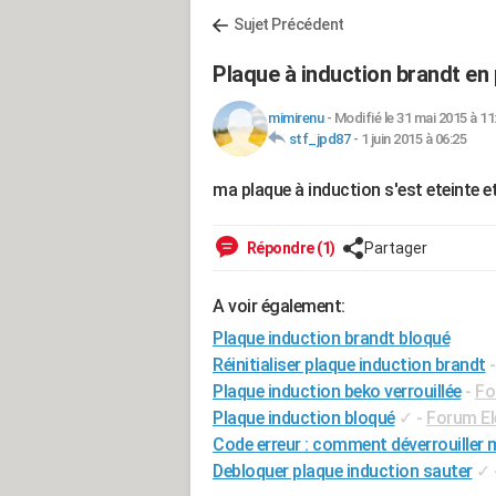
Sujet Précédent
Plaque à induction brandt en
mimirenu
-
Modifié le 31 mai 2015 à 11
stf_jpd87
-
1 juin 2015 à 06:25
ma plaque à induction s'est eteinte e
Répondre (1)
Partager
A voir également:
Plaque induction brandt bloqué
Réinitialiser plaque induction brandt
Plaque induction beko verrouillée
-
Fo
Plaque induction bloqué
✓
-
Forum E
Code erreur : comment déverrouiller 
Debloquer plaque induction sauter
✓