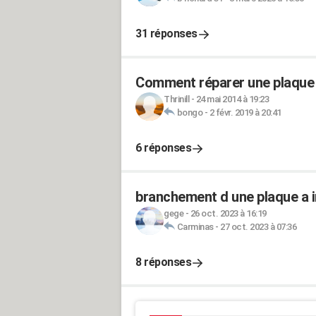
31 réponses
Comment réparer une plaque 
Thrinill
-
24 mai 2014 à 19:23
bongo
-
2 févr. 2019 à 20:41
6 réponses
branchement d une plaque a i
gege
-
26 oct. 2023 à 16:19
Carminas
-
27 oct. 2023 à 07:36
8 réponses