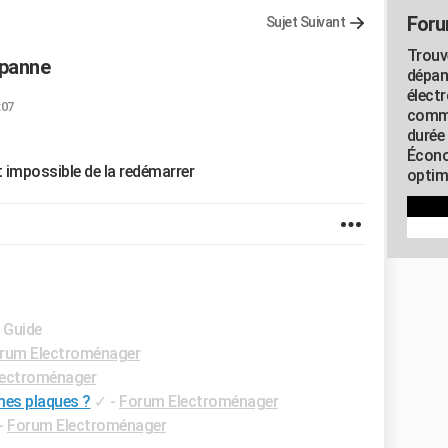
Foru
Sujet Suivant
Trouv
 panne
dépan
élect
:07
commu
durée
Écono
t impossible de la redémarrer
optimi
- Guide
rum Electroménager
lectroménager
mes plaques ?
✓
-
Forum Electroménager
-
Forum Electroménager