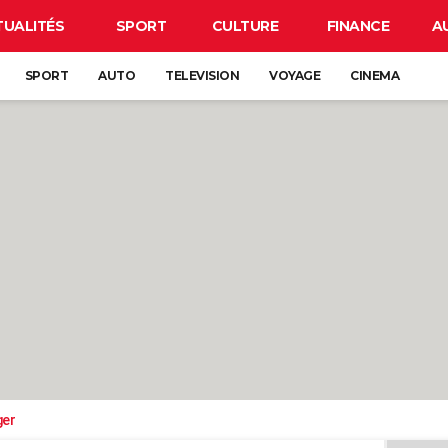
TUALITÉS
SPORT
CULTURE
FINANCE
A
SPORT
AUTO
TELEVISION
VOYAGE
CINEMA
ger