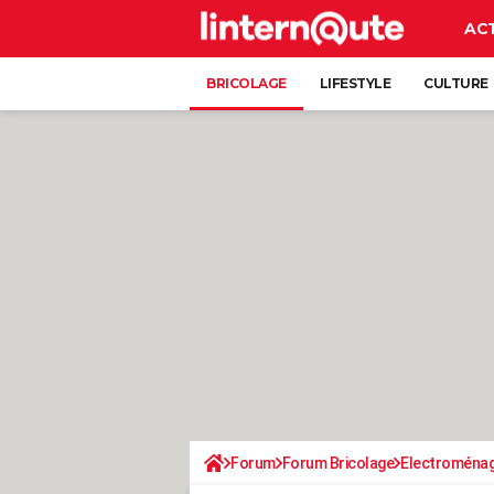
AC
BRICOLAGE
LIFESTYLE
CULTURE
Forum
Forum Bricolage
Electroména