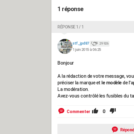
1 réponse
RÉPONSE 1 / 1
stf_jpd87
29 926
1 juin 2015 à 06:25
Bonjour
A la rédaction de votre message, vo
préciser la marque et
le modèle
de l'
La modération.
Avez-vous contrôlé les fusibles du t
0
Commenter
Répond