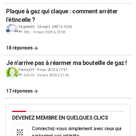
Plaque à gaz qui claque : comment arrêter
l'étincelle ?
Virginie65
-
24 sept. 2007 à 12:56
WIL
-
9 mars 2025 à 23:08
18 réponses
Je n'arrive pas à réarmer ma bouteille de gaz !
Pierre237
-
9 nov. 2012 à 17:51
lolo19
-
4 mars 2020 à 21:36
17 réponses
DEVENEZ MEMBRE EN QUELQUES CLICS
Connectez-vous simplement avec ceux qui
partagent vos intérêts