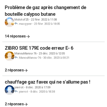
Problème de gaz après changement de
bouteille calypso butane
Molotof25
-
22 févr. 2022 à 11:08
macgyver
-
23 févr. 2022 à 18:05
14 réponses
ZIBRO SRE 179E code erreur E- 6
ManouManou-76
-
23 déc. 2023 à 12:05
ManouManou-76
-
30 déc. 2023 à 00:21
2 réponses
chauffage gaz favex qui ne s'allume pas !
pierrot
-
8 déc. 2020 à 17:09
pierrot
-
8 déc. 2020 à 18:38
2 réponses