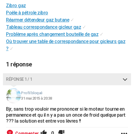
Zibro gaz
City break
Voyage de noces
Climat
Destinations
Voyage nature
Forum
+
PHOTO
Poêle à pétrole zibro
GUIDES D'ACHAT
Réarmer détendeur gaz butane
✓
Tableau correspondance gicleur gaz
✓
BONS PLANS
Problème après changement bouteille de gaz
✓
Où trouver une table de correspondance pour gicleurs gaz
CARTE DE VOEUX
?
✓
Carte Bonne année
Carte Pâques
Carte de Noël
Carte Saint-Valentin
Carte d'anniversaire
DICTIONNAIRE
1 réponse
Biographies
Expressions
Dictionnaire
Citations
Proverbes
PROGRAMME TV
RÉPONSE 1 / 1
COPAINS D'AVANT
Se connecter
Collèges
Universités
Service militaire
S'inscrire
Lycées
Primaires
Entreprises
Avis de recherche
AVIS DE DÉCÈS
Profil bloqué
31 mai 2015 à 20:38
FORUM
Bjr, sans trop vouloir me prononcer si le moteur tourne en
permanence et qu il n y a pas un once de froid quelque part
Lifestyle
Sport
Television
Cinema
Bricolage
Culture
Auto
Voyage
??? la solution est entre vos lèvres !!
0
Commenter