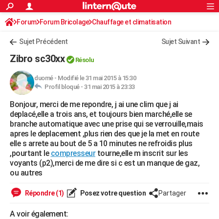
ACTUALITÉS
Forum
Forum Bricolage
Connexion
Chauffage et climatisation
S'inscrire
Rechercher
Société
Education
Villes
Politique
Faits Divers
Monde
+
SPORT
Sujet Précédent
Sujet Suivant
Football
Cyclisme
Forum
Coupe du monde 2026
Tennis
Rugby
CULTURE
Zibro sc30xx
Résolu
TNT
Cinéma
Musique
Programme TV
Streaming
Sorties cinéma
+
FINANCE
duomé
-
Modifié le 31 mai 2015 à 15:30
Profil bloqué -
31 mai 2015 à 23:33
Impôts
Immobilier
Banque
Crédit
Retraite
Epargne
Risques naturels par ville
Assurance
AUTO
Bonjour, merci de me repondre, j ai une clim que j ai
Réserver un essai
Berlines
Forum auto
Essais
Citadines
SUV
+
HIGH-TECH
deplacé,elle a trois ans, et toujours bien marché,elle se
branche automatique avec une prise qui se verrouille,mais
Meilleur smartphone
Ordinateurs
Guide high-tech
Mobiles
Internet
Jeux vidéo
+
BRICOLAGE
apres le deplacement ,plus rien des que je la met en route
elle s arrete au bout de 5 a 10 minutes ne refroidis plus
Aménagement intérieur
Cuisine
Jardinage
+
Forum
Extérieur
Salle de bains
Rangement
WEEK-END
,pourtant le
compresseur
tourne,elle m inscrit sur les
voyants (p2),merci de me dire si c est un manque de gaz,
Escapades
Expositions
Week-end nature
Guides de France
Patrimoine
Musées
+
LIFESTYLE
ou autres
Bien-être
Mode
+
Art de vivre
Loisirs
Modes de vie
SANTE
Répondre (1)
Posez votre question
Partager
Guide de la santé
Médicaments
+
Alimentation
Maladies
Sommeil
VOYAGE
A voir également: