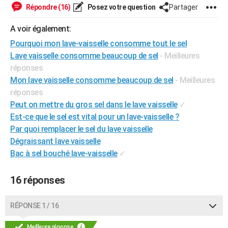
Répondre (16)
Posez votre question
Partager
City break
Voyage de noces
Climat
Destinations
Voyage nature
Forum
+
PHOTO
A voir également:
GUIDES D'ACHAT
Pourquoi mon lave-vaisselle consomme tout le sel
BONS PLANS
Lave vaisselle consomme beaucoup de sel
- Meilleures
réponses
CARTE DE VOEUX
Mon lave vaisselle consomme beaucoup de sel
- Meilleures
réponses
Carte Bonne année
Carte Pâques
Carte de Noël
Carte Saint-Valentin
Carte d'anniversaire
DICTIONNAIRE
Peut on mettre du gros sel dans le lave vaisselle
✓
Biographies
Expressions
Dictionnaire
Citations
Proverbes
PROGRAMME TV
Est-ce que le sel est vital pour un lave-vaisselle ?
Par quoi remplacer le sel du lave vaisselle
COPAINS D'AVANT
Dégraissant lave vaisselle
Bac à sel bouché lave-vaisselle
✓
Se connecter
Collèges
Universités
Service militaire
S'inscrire
Lycées
Primaires
Entreprises
Avis de recherche
AVIS DE DÉCÈS
FORUM
16 réponses
Lifestyle
Sport
Television
Cinema
Bricolage
Culture
Auto
Voyage
RÉPONSE 1 / 16
Meilleure réponse