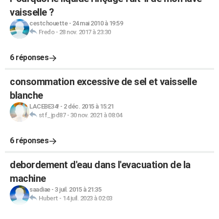
vaisselle ?
cestchouette
-
24 mai 2010 à 19:59
Fredo
-
28 nov. 2017 à 23:30
6 réponses
consommation excessive de sel et vaisselle
blanche
LACEBE34!
-
2 déc. 2015 à 15:21
stf_jpd87
-
30 nov. 2021 à 08:04
6 réponses
debordement d'eau dans l'evacuation de la
machine
saadiae
-
3 juil. 2015 à 21:35
Hubert
-
14 juil. 2023 à 02:03