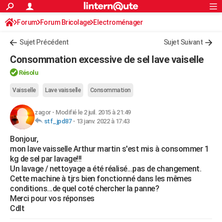
ACTUALITÉS
Forum
Forum Bricolage
Connexion
Electroménager
S'inscrire
Rechercher
Société
Education
Villes
Politique
Faits Divers
Monde
+
SPORT
Sujet Précédent
Sujet Suivant
Football
Cyclisme
Forum
Coupe du monde 2026
Tennis
Rugby
CULTURE
Consommation excessive de sel lave vaiselle
TNT
Cinéma
Musique
Programme TV
Streaming
Sorties cinéma
+
FINANCE
Résolu
Impôts
Immobilier
Banque
Crédit
Retraite
Epargne
Risques naturels par ville
Assurance
Vaisselle
Lave vaisselle
Consommation
AUTO
Réserver un essai
Berlines
Forum auto
Essais
Citadines
SUV
+
HIGH-TECH
zagor
-
Modifié le 2 juil. 2015 à 21:49
stf_jpd87
-
13 janv. 2022 à 17:43
Meilleur smartphone
Ordinateurs
Guide high-tech
Mobiles
Internet
Jeux vidéo
+
BRICOLAGE
Bonjour,
mon lave vaisselle Arthur martin s'est mis à consommer 1
Aménagement intérieur
Cuisine
Jardinage
+
Forum
Extérieur
Salle de bains
Rangement
WEEK-END
kg de sel par lavage!!!
Un lavage / nettoyage a été réalisé...pas de changement.
Escapades
Expositions
Week-end nature
Guides de France
Patrimoine
Musées
+
LIFESTYLE
Cette machine à tjrs bien fonctionné dans les mêmes
conditions...de quel coté chercher la panne?
Bien-être
Mode
+
Art de vivre
Loisirs
Modes de vie
SANTE
Merci pour vos réponses
Cdlt
Guide de la santé
Médicaments
+
Alimentation
Maladies
Sommeil
VOYAGE