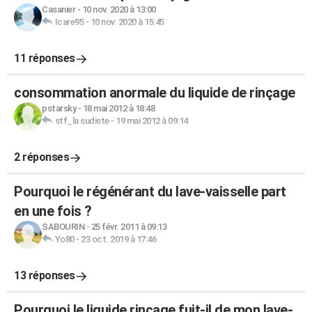
Casanier
-
10 nov. 2020 à 13:00
Icare95
-
10 nov. 2020 à 15:45
11 réponses
consommation anormale du liquide de rinçage
pstarsky
-
18 mai 2012 à 18:48
stf_la sudiste
-
19 mai 2012 à 09:14
2 réponses
Pourquoi le régénérant du lave-vaisselle part
en une fois ?
SABOURIN
-
25 févr. 2011 à 09:13
Yo80
-
23 oct. 2019 à 17:46
13 réponses
Pourquoi le liquide rinçage fuit-il de mon lave-