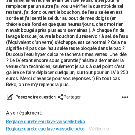
semaine, en effet hier avant de vider le bac à sel pour le
remplacer par un autre j'ai voulu vérifier la quantité de sel
restant, j'ai donc ouvert le bouchon, de l'eau salée en est
sortie et j'ai senti le sel dur au bout de mes doigts (en
théorie cela fond en quelques heures/jours, chez moi rien
n'avait bougé après plusieurs semaines.). A chaque fin de
lavage lorsque j'ouvre le bouchon du réservoir à sel, de l'eau
(l'équivalent d'un verre) s'échappe, est ce normal ? Cela ne
signifie t-il pas que l'eau salée reste bloquée dans le bac ?
Du coup l'eau hyper calcaire tacherait mes verres. Une idée
? Le LV étant encore sous garantie j'hésite à demander la
venue d'un technicien, seulement je sais à quel point c'est
galère de faire déplacer quelqu'un, surtout pour un LV à 250
euros. Merci d'avance pour vos réponses :) En tout cas
Beko, on ne m'y reprendra plus....
Posez votre question
Partager
A voir également:
Réglage dureté eau lave-vaisselle beko
Reglage durete eau lave vaisselle beko
- Meilleures