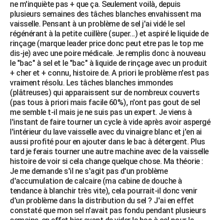
ne m'inquiète pas + que ça. Seulement voilà, depuis
plusieurs semaines des tâches blanches envahissent ma
vaisselle. Pensant à un problème de sel j'ai vidé le sel
régénérant à la petite cuillère (super...) et aspiré le liquide de
rinçage (marque leader price donc peut etre pas le top me
dis-je) avec une poire médicale. Je remplis donc à nouveau
le "bac" à sel et le "bac" à liquide de rinçage avec un produit
+ cher et + connu, histoire de. A priori le problème n'est pas
vraiment résolu. Les tâches blanches immondes
(plâtreuses) qui apparaissent sur de nombreux couverts
(pas tous à priori mais facile 60%), n'ont pas gout de sel
me semble t-il mais je ne suis pas un expert. Je viens à
l'instant de faire tourner un cycle à vide après avoir aspergé
l'intérieur du lave vaisselle avec du vinaigre blanc et j'en ai
aussi profité pour en ajouter dans le bac à détergent. Plus
tard je ferais tourner une autre machine avec de la vaisselle
histoire de voir si cela change quelque chose. Ma théorie :
Je me demande s'il ne s'agit pas d'un problème
d'accumulation de calcaire (ma cabine de douche à
tendance à blanchir très vite), cela pourrait-il donc venir
d'un problème dans la distribution du sel ? J'ai en effet
constaté que mon sel n'avait pas fondu pendant plusieurs