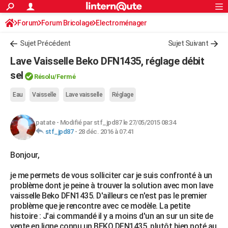
ACTUALITÉS
Forum
Forum Bricolage
Connexion
Electroménager
S'inscrire
Rechercher
Société
Education
Villes
Politique
Faits Divers
Monde
+
SPORT
Sujet Précédent
Sujet Suivant
Football
Cyclisme
Forum
Coupe du monde 2026
Tennis
Rugby
CULTURE
Lave Vaisselle Beko DFN1435, réglage débit
TNT
Cinéma
Musique
Programme TV
Streaming
Sorties cinéma
+
sel
FINANCE
Résolu
/Fermé
Impôts
Immobilier
Banque
Crédit
Retraite
Epargne
Risques naturels par ville
Assurance
AUTO
Eau
Vaisselle
Lave vaisselle
Réglage
Réserver un essai
Berlines
Forum auto
Essais
Citadines
SUV
+
HIGH-TECH
patate
-
Modifié par stf_jpd87 le 27/05/2015 08:34
stf_jpd87
-
28 déc. 2016 à 07:41
Meilleur smartphone
Ordinateurs
Guide high-tech
Mobiles
Internet
Jeux vidéo
+
BRICOLAGE
Bonjour,
Aménagement intérieur
Cuisine
Jardinage
+
Forum
Extérieur
Salle de bains
Rangement
WEEK-END
je me permets de vous solliciter car je suis confronté à un
Escapades
Expositions
Week-end nature
Guides de France
Patrimoine
Musées
+
LIFESTYLE
problème dont je peine à trouver la solution avec mon lave
vaisselle Beko DFN1435. D'ailleurs ce n'est pas le premier
Bien-être
Mode
+
Art de vivre
Loisirs
Modes de vie
SANTE
problème que je rencontre avec ce modèle. La petite
histoire : J'ai commandé il y a moins d'un an sur un site de
Guide de la santé
Médicaments
+
Alimentation
Maladies
Sommeil
VOYAGE
vente en ligne connu un BEKO DFN1435, plutôt bien noté au