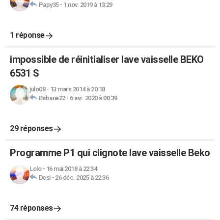
Papy35
-
1 nov. 2019 à 13:29
1 réponse
impossible de réinitialiser lave vaisselle BEKO
6531 S
julo08
-
13 mars 2014 à 20:18
Babane22
-
6 avr. 2020 à 00:39
29 réponses
Programme P1 qui clignote lave vaisselle Beko
Lolo
-
16 mai 2018 à 22:34
Desi
-
26 déc. 2025 à 22:36
74 réponses