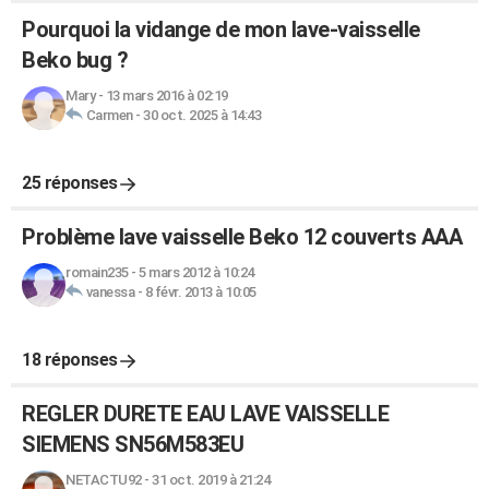
Pourquoi la vidange de mon lave-vaisselle
Beko bug ?
Mary
-
13 mars 2016 à 02:19
Carmen
-
30 oct. 2025 à 14:43
25 réponses
Problème lave vaisselle Beko 12 couverts AAA
romain235
-
5 mars 2012 à 10:24
vanessa
-
8 févr. 2013 à 10:05
18 réponses
REGLER DURETE EAU LAVE VAISSELLE
SIEMENS SN56M583EU
NETACTU92
-
31 oct. 2019 à 21:24