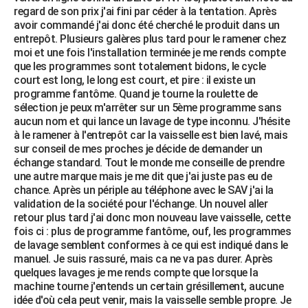
regard de son prix j'ai fini par céder à la tentation. Après
City break
Voyage de noces
Climat
Destinations
Voyage nature
Forum
+
PHOTO
avoir commandé j'ai donc été cherché le produit dans un
entrepôt. Plusieurs galères plus tard pour le ramener chez
GUIDES D'ACHAT
moi et une fois l'installation terminée je me rends compte
que les programmes sont totalement bidons, le cycle
BONS PLANS
court est long, le long est court, et pire : il existe un
programme fantôme. Quand je tourne la roulette de
CARTE DE VOEUX
sélection je peux m'arrêter sur un 5ème programme sans
aucun nom et qui lance un lavage de type inconnu. J'hésite
Carte Bonne année
Carte Pâques
Carte de Noël
Carte Saint-Valentin
Carte d'anniversaire
DICTIONNAIRE
à le ramener à l'entrepôt car la vaisselle est bien lavé, mais
sur conseil de mes proches je décide de demander un
Biographies
Expressions
Dictionnaire
Citations
Proverbes
PROGRAMME TV
échange standard. Tout le monde me conseille de prendre
une autre marque mais je me dit que j'ai juste pas eu de
COPAINS D'AVANT
chance. Après un périple au téléphone avec le SAV j'ai la
validation de la société pour l'échange. Un nouvel aller
Se connecter
Collèges
Universités
Service militaire
S'inscrire
Lycées
Primaires
Entreprises
Avis de recherche
AVIS DE DÉCÈS
retour plus tard j'ai donc mon nouveau lave vaisselle, cette
fois ci : plus de programme fantôme, ouf, les programmes
FORUM
de lavage semblent conformes à ce qui est indiqué dans le
manuel. Je suis rassuré, mais ca ne va pas durer. Après
Lifestyle
Sport
Television
Cinema
Bricolage
Culture
Auto
Voyage
quelques lavages je me rends compte que lorsque la
machine tourne j'entends un certain grésillement, aucune
idée d'où cela peut venir, mais la vaisselle semble propre. Je