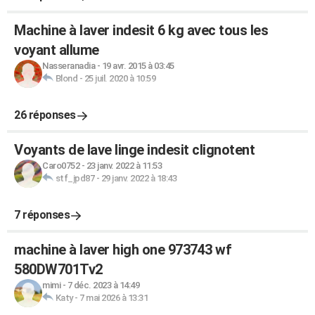
Machine à laver indesit 6 kg avec tous les
voyant allume
Nasseranadia
-
19 avr. 2015 à 03:45
Blond
-
25 juil. 2020 à 10:59
26 réponses
Voyants de lave linge indesit clignotent
Caro0752
-
23 janv. 2022 à 11:53
stf_jpd87
-
29 janv. 2022 à 18:43
7 réponses
machine à laver high one 973743 wf
580DW701Tv2
mimi
-
7 déc. 2023 à 14:49
Katy
-
7 mai 2026 à 13:31