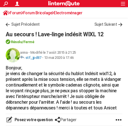
ACTUALITÉS
Forum
Forum Bricolage
Connexion
Electroménager
S'inscrire
Rechercher
Société
Education
Villes
Politique
Faits Divers
Monde
+
SPORT
Sujet Précédent
Sujet Suivant
Football
Cyclisme
Forum
Coupe du monde 2026
Tennis
Rugby
CULTURE
Au secours ! Lave-linge indésit WIXL 12
TNT
Cinéma
Musique
Programme TV
Streaming
Sorties cinéma
+
FINANCE
Résolu/Fermé
Impôts
Immobilier
Banque
Crédit
Retraite
Epargne
Risques naturels par ville
Assurance
anna
-
Modifié le 7 août 2015 à 21:25
AUTO
stf_jpd87
-
13 mai 2020 à 17:46
Réserver un essai
Berlines
Forum auto
Essais
Citadines
SUV
+
HIGH-TECH
Bonjour,
je viens de changer la sécurité du hublot Indésit wixl12, à
Meilleur smartphone
Ordinateurs
Guide high-tech
Mobiles
Internet
Jeux vidéo
+
BRICOLAGE
présent après la mise sous tension, elle se mets à vidanger
continuellement et le symbole cadenas clignote, ainsi que
Aménagement intérieur
Cuisine
Jardinage
+
Forum
Extérieur
Salle de bains
Rangement
WEEK-END
le voyant rinçage plus, je ne peux pas stopper la machine
avec l'intérupteur marche/arrêt ! Je suis obligée de
Escapades
Expositions
Week-end nature
Guides de France
Patrimoine
Musées
+
LIFESTYLE
débrancher pour l'arrêter. A l'aide ! au secours les
dépanneurs dépanneuses ! merci à toutes et tous Anicet
Bien-être
Mode
+
Art de vivre
Loisirs
Modes de vie
SANTE
Posez votre question
Partager
Guide de la santé
Médicaments
+
Alimentation
Maladies
Sommeil
VOYAGE