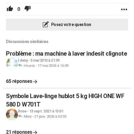
0
Posez votre question
Discussions similaires
Problème : ma machine à laver indesit clignote
l.deny
-
5 mai 2010 à 21:39
Houria
-
17 mai 2026 à 16:09
65 réponses
Symbole Lave-linge hublot 5 kg HIGH ONE WF
580 D W701T
Rose
-
13 sept. 2021 à 13:01
Mimi
-
21 janv. 2026 à 03:50
21 réponses