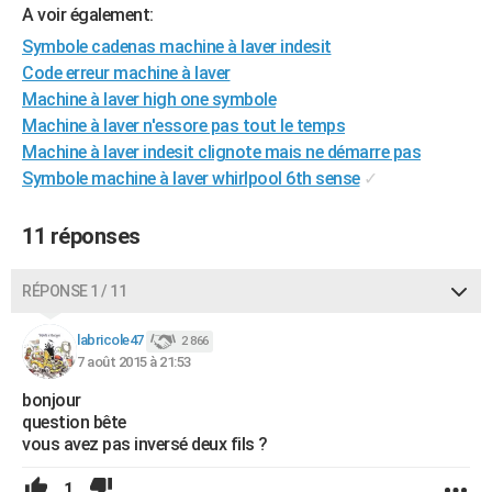
A voir également:
City break
Voyage de noces
Climat
Destinations
Voyage nature
Forum
+
PHOTO
Symbole cadenas machine à laver indesit
GUIDES D'ACHAT
Code erreur machine à laver
Machine à laver high one symbole
BONS PLANS
Machine à laver n'essore pas tout le temps
Machine à laver indesit clignote mais ne démarre pas
CARTE DE VOEUX
Symbole machine à laver whirlpool 6th sense
✓
Carte Bonne année
Carte Pâques
Carte de Noël
Carte Saint-Valentin
Carte d'anniversaire
DICTIONNAIRE
11 réponses
Biographies
Expressions
Dictionnaire
Citations
Proverbes
PROGRAMME TV
RÉPONSE 1 / 11
COPAINS D'AVANT
Se connecter
Collèges
Universités
Service militaire
S'inscrire
Lycées
Primaires
Entreprises
Avis de recherche
AVIS DE DÉCÈS
labricole47
2 866
7 août 2015 à 21:53
FORUM
bonjour
question bête
Lifestyle
Sport
Television
Cinema
Bricolage
Culture
Auto
Voyage
vous avez pas inversé deux fils ?
1