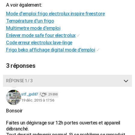
A voir également:
City break
Voyage de noces
Climat
Destinations
Voyage nature
Forum
+
PHOTO
Mode d'emploi frigo electrolux inspire freestore
GUIDES D'ACHAT
Température d'un frigo
Multimetre mode d'emploi
BONS PLANS
Enlever mode safe four electrolux
✓
Code erreur electrolux lave-linge
CARTE DE VOEUX
Frigo beko affichage digital mode d'emploi
✓
Carte Bonne année
Carte Pâques
Carte de Noël
Carte Saint-Valentin
Carte d'anniversaire
DICTIONNAIRE
3 réponses
Biographies
Expressions
Dictionnaire
Citations
Proverbes
PROGRAMME TV
COPAINS D'AVANT
RÉPONSE 1 / 3
Se connecter
Collèges
Universités
Service militaire
S'inscrire
Lycées
Primaires
Entreprises
Avis de recherche
AVIS DE DÉCÈS
stf_jpd87
29 898
19 déc. 2015 à 17:56
FORUM
Bonsoir
Lifestyle
Sport
Television
Cinema
Bricolage
Culture
Auto
Voyage
Faites un dégivrage sur 12h portes ouvertes et appareil
débranché.
Tout devrait redevenir normal. Si ce problème se reproduit