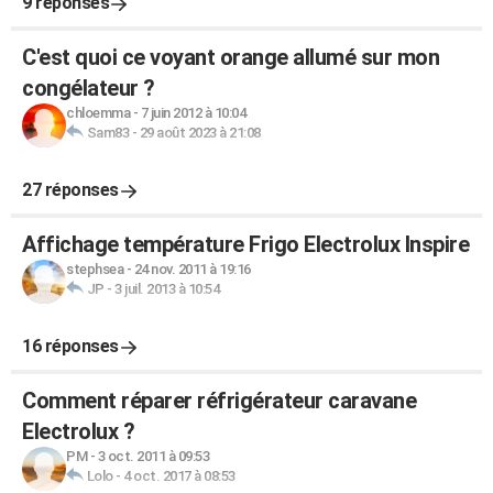
9 réponses
C'est quoi ce voyant orange allumé sur mon
congélateur ?
chloemma
-
7 juin 2012 à 10:04
Sam83
-
29 août 2023 à 21:08
27 réponses
Affichage température Frigo Electrolux Inspire
stephsea
-
24 nov. 2011 à 19:16
JP
-
3 juil. 2013 à 10:54
16 réponses
Comment réparer réfrigérateur caravane
Electrolux ?
PM
-
3 oct. 2011 à 09:53
Lolo
-
4 oct. 2017 à 08:53