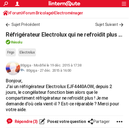
ACTUALITÉS
Forum
Forum Bricolage
Connexion
Electroménager
S'inscrire
Rechercher
Société
Education
Villes
Politique
Faits Divers
Monde
+
SPORT
Sujet Précédent
Sujet Suivant
Football
Cyclisme
Forum
Coupe du monde 2026
Tennis
Rugby
CULTURE
Réfrigérateur Electrolux qui ne refroidit plus ...
TNT
Cinéma
Musique
Programme TV
Streaming
Sorties cinéma
+
FINANCE
Résolu
Impôts
Immobilier
Banque
Crédit
Retraite
Epargne
Risques naturels par ville
Assurance
Frigo
Electrolux
AUTO
Réserver un essai
Berlines
Forum auto
Essais
Citadines
SUV
+
HIGH-TECH
80giga
-
Modifié le 19 déc. 2015 à 17:38
80giga -
27 déc. 2015 à 16:00
Meilleur smartphone
Ordinateurs
Guide high-tech
Mobiles
Internet
Jeux vidéo
+
BRICOLAGE
Bonjour,
J’ai un réfrigérateur Electrolux EJF4440AOW, depuis 2
Aménagement intérieur
Cuisine
Jardinage
+
Forum
Extérieur
Salle de bains
Rangement
WEEK-END
jours, le congélateur fonction bien alors que le
compartiment réfrigérateur ne refroidit plus ! Je me
Escapades
Expositions
Week-end nature
Guides de France
Patrimoine
Musées
+
LIFESTYLE
demande d’où cela vient-il ? Est-ce réparable ? Merci pour
votre aide.
Bien-être
Mode
+
Art de vivre
Loisirs
Modes de vie
SANTE
Répondre (3)
Posez votre question
Partager
Guide de la santé
Médicaments
+
Alimentation
Maladies
Sommeil
VOYAGE