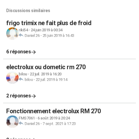
Discussions similaires
frigo trimix ne fait plus de froid
riki54
-
24 juin 2019 à 00:34
Daniel 26
-
25 juin 2019 à 16:43
6 réponses
electrolux ou dometic rm 270
bilou
-
22 juil. 2019 à 16:20
bilou
-
22 juil. 2019 à 19:14
2 réponses
Fonctionnement electrolux RM 270
FMS7061
-
6 août 2019 à 20:24
Daniel 26
-
7 sept. 2021 à 17:23