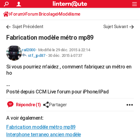
ACTUALITÉS
Forum
Forum Bricolage
Connexion
Modélisme
S'inscrire
Rechercher
Société
Education
Villes
Politique
Faits Divers
Monde
+
SPORT
Sujet Précédent
Sujet Suivant
Football
Cyclisme
Forum
Coupe du monde 2026
Tennis
Rugby
CULTURE
Fabrication modèle métro mp89
TNT
Cinéma
Musique
Programme TV
Streaming
Sorties cinéma
+
FINANCE
rail2000
-
Modifié le 29 déc. 2015 à 22:14
stf_jpd87
-
30 déc. 2015 à 07:37
Impôts
Immobilier
Banque
Crédit
Retraite
Epargne
Risques naturels par ville
Assurance
AUTO
Si vous pourriez m'aidez , comment fabriquez un métro en
Réserver un essai
Berlines
Forum auto
Essais
Citadines
SUV
+
HIGH-TECH
ho
Meilleur smartphone
Ordinateurs
Guide high-tech
Mobiles
Internet
Jeux vidéo
+
BRICOLAGE
--
Posté depuis CCM Live forum pour iPhone/iPad
Aménagement intérieur
Cuisine
Jardinage
+
Forum
Extérieur
Salle de bains
Rangement
WEEK-END
Répondre (1)
Partager
Escapades
Expositions
Week-end nature
Guides de France
Patrimoine
Musées
+
LIFESTYLE
A voir également:
Bien-être
Mode
+
Art de vivre
Loisirs
Modes de vie
SANTE
Fabrication modèle métro mp89
Guide de la santé
Médicaments
+
Alimentation
Maladies
Sommeil
Interphone terraneo ancien modèle
VOYAGE