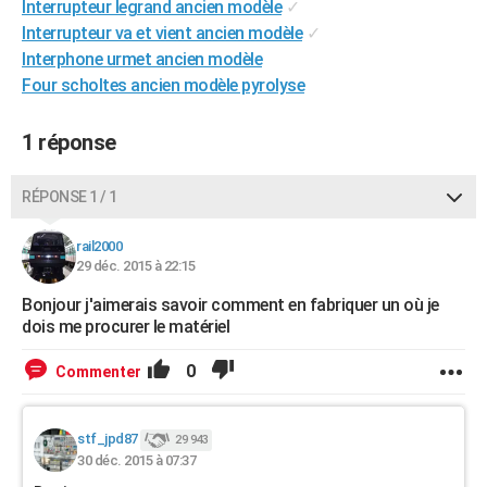
Interrupteur legrand ancien modèle
✓
City break
Voyage de noces
Climat
Destinations
Voyage nature
Forum
+
PHOTO
Interrupteur va et vient ancien modèle
✓
Interphone urmet ancien modèle
GUIDES D'ACHAT
Four scholtes ancien modèle pyrolyse
BONS PLANS
1 réponse
CARTE DE VOEUX
Carte Bonne année
Carte Pâques
Carte de Noël
Carte Saint-Valentin
Carte d'anniversaire
RÉPONSE 1 / 1
DICTIONNAIRE
Biographies
Expressions
Dictionnaire
Citations
Proverbes
PROGRAMME TV
rail2000
29 déc. 2015 à 22:15
COPAINS D'AVANT
Bonjour j'aimerais savoir comment en fabriquer un où je
dois me procurer le matériel
Se connecter
Collèges
Universités
Service militaire
S'inscrire
Lycées
Primaires
Entreprises
Avis de recherche
AVIS DE DÉCÈS
0
Commenter
FORUM
Lifestyle
Sport
Television
Cinema
Bricolage
Culture
Auto
Voyage
stf_jpd87
29 943
30 déc. 2015 à 07:37