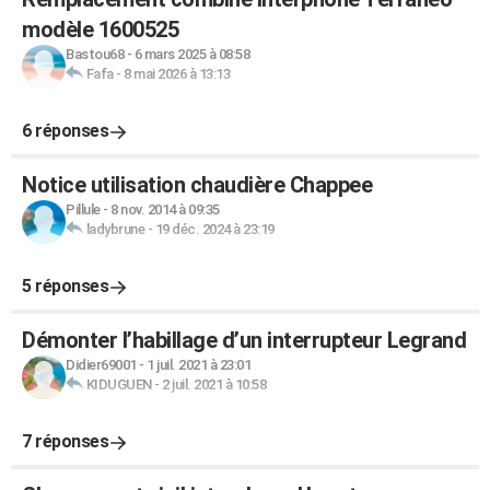
modèle 1600525
Bastou68
-
6 mars 2025 à 08:58
Fafa
-
8 mai 2026 à 13:13
6 réponses
Notice utilisation chaudière Chappee
Pillule
-
8 nov. 2014 à 09:35
ladybrune
-
19 déc. 2024 à 23:19
5 réponses
Démonter l’habillage d’un interrupteur Legrand
Didier69001
-
1 juil. 2021 à 23:01
KIDUGUEN
-
2 juil. 2021 à 10:58
7 réponses