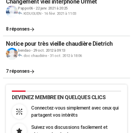
Changement vieil interphone Urmet
Pappo06
-
22 janv. 2021 à 20:25
KIDUGUEN
-
16 févr. 2021 à 11:03
8 réponses
Notice pour très vieille chaudière Dietrich
bendao
-
29 oct. 2012 à 09:13
doc chaudiére
-
31 oct. 2012 à 18:06
7 réponses
DEVENEZ MEMBRE EN QUELQUES CLICS
Connectez-vous simplement avec ceux qui
partagent vos intérêts
Suivez vos discussions facilement et