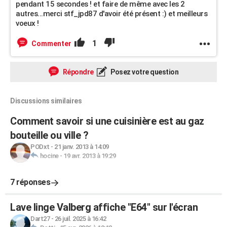
pendant 15 secondes ! et faire de même avec les 2
autres...merci stf_jpd87 d'avoir été présent :) et meilleurs
voeux !
1
Commenter
Répondre
Posez votre question
Discussions similaires
Comment savoir si une cuisinière est au gaz
bouteille ou ville ?
PODxt
-
21 janv. 2013 à 14:09
hocine
-
19 avr. 2013 à 19:29
7 réponses
Lave linge Valberg affiche "E64" sur l'écran
Dart27
-
26 juil. 2025 à 16:42