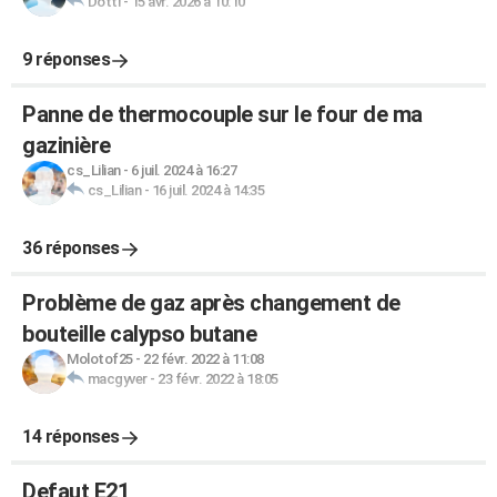
Dotti
-
15 avr. 2026 à 10:10
9 réponses
Panne de thermocouple sur le four de ma
gazinière
cs_Lilian
-
6 juil. 2024 à 16:27
cs_Lilian
-
16 juil. 2024 à 14:35
36 réponses
Problème de gaz après changement de
bouteille calypso butane
Molotof25
-
22 févr. 2022 à 11:08
macgyver
-
23 févr. 2022 à 18:05
14 réponses
Defaut E21