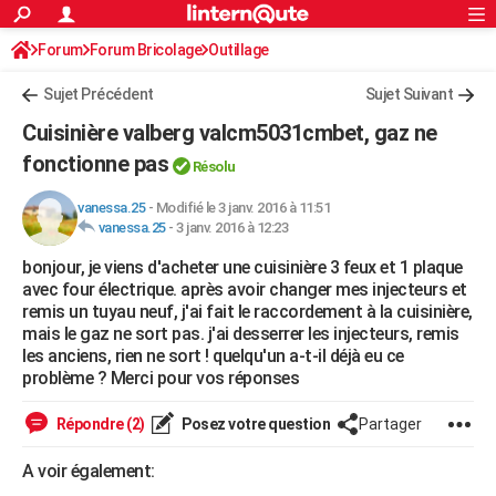
ACTUALITÉS
Forum
Forum Bricolage
Connexion
Outillage
S'inscrire
Rechercher
Société
Education
Villes
Politique
Faits Divers
Monde
+
SPORT
Sujet Précédent
Sujet Suivant
Football
Cyclisme
Forum
Coupe du monde 2026
Tennis
Rugby
CULTURE
Cuisinière valberg valcm5031cmbet, gaz ne
TNT
Cinéma
Musique
Programme TV
Streaming
Sorties cinéma
+
fonctionne pas
FINANCE
Résolu
Impôts
Immobilier
Banque
Crédit
Retraite
Epargne
Risques naturels par ville
Assurance
AUTO
vanessa.25
-
Modifié le 3 janv. 2016 à 11:51
vanessa.25
-
3 janv. 2016 à 12:23
Réserver un essai
Berlines
Forum auto
Essais
Citadines
SUV
+
HIGH-TECH
bonjour, je viens d'acheter une cuisinière 3 feux et 1 plaque
avec four électrique. après avoir changer mes injecteurs et
Meilleur smartphone
Ordinateurs
Guide high-tech
Mobiles
Internet
Jeux vidéo
+
BRICOLAGE
remis un tuyau neuf, j'ai fait le raccordement à la cuisinière,
mais le gaz ne sort pas. j'ai desserrer les injecteurs, remis
Aménagement intérieur
Cuisine
Jardinage
+
Forum
Extérieur
Salle de bains
Rangement
WEEK-END
les anciens, rien ne sort ! quelqu'un a-t-il déjà eu ce
problème ? Merci pour vos réponses
Escapades
Expositions
Week-end nature
Guides de France
Patrimoine
Musées
+
LIFESTYLE
Répondre (2)
Posez votre question
Partager
Bien-être
Mode
+
Art de vivre
Loisirs
Modes de vie
SANTE
A voir également:
Guide de la santé
Médicaments
+
Alimentation
Maladies
Sommeil
VOYAGE