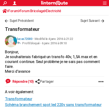
ACTUALITÉS
Forum
Forum Bricolage
Connexion
Electricité
S'inscrire
Rechercher
Société
Education
Villes
Politique
Faits Divers
Monde
+
SPORT
Sujet Précédent
Sujet Suivant
Football
Cyclisme
Forum
Coupe du monde 2026
Tennis
Rugby
CULTURE
Transformateur
TNT
Cinéma
Musique
Programme TV
Streaming
Sorties cinéma
+
FINANCE
lucas72000
-
Modifié le 4 janv. 2016 à 21:22
Profil bloqué -
6 janv. 2016 à 09:10
Impôts
Immobilier
Banque
Crédit
Retraite
Epargne
Risques naturels par ville
Assurance
AUTO
Bonjour,
Réserver un essai
Berlines
Forum auto
Essais
Citadines
SUV
+
HIGH-TECH
Je souhaiterais fabriqué un transfo 40v, 1,5A max et en
courant continue. Seul problème je ne sais pas comment
Meilleur smartphone
Ordinateurs
Guide high-tech
Mobiles
Internet
Jeux vidéo
+
BRICOLAGE
faire.
Merci d'avance
Aménagement intérieur
Cuisine
Jardinage
+
Forum
Extérieur
Salle de bains
Rangement
WEEK-END
Répondre (10)
Partager
Escapades
Expositions
Week-end nature
Guides de France
Patrimoine
Musées
+
LIFESTYLE
A voir également:
Bien-être
Mode
+
Art de vivre
Loisirs
Modes de vie
SANTE
Transformateur
Guide de la santé
Médicaments
+
Alimentation
Maladies
Sommeil
Schéma branchement spot led 220v sans transformateur
VOYAGE