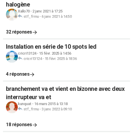
halogène
Xallo70
-
2 janv. 2021 à 17:25
stf_frmu
-
6 janv. 2021 à 14:50
32 réponses
Instalation en série de 10 spots led
cricri13124
-
15 févr. 2025 à 14:56
cricri13124
-
15 févr. 2025 à 18:36
4 réponses
branchement va et vient en bizonne avec deux
interrupteur va et
kunquat
-
16 mars 2015 à 13:18
stf_frmu
-
3 janv. 2022 à 09:10
18 réponses