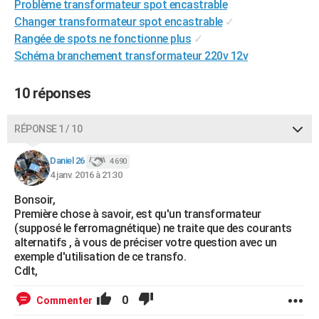
Problème transformateur spot encastrable
City break
Voyage de noces
Climat
Destinations
Voyage nature
Forum
+
PHOTO
Changer transformateur spot encastrable
✓
Rangée de spots ne fonctionne plus
✓
GUIDES D'ACHAT
Schéma branchement transformateur 220v 12v
BONS PLANS
10 réponses
CARTE DE VOEUX
Carte Bonne année
Carte Pâques
Carte de Noël
Carte Saint-Valentin
Carte d'anniversaire
RÉPONSE 1 / 10
DICTIONNAIRE
Biographies
Expressions
Dictionnaire
Citations
Proverbes
Daniel 26
PROGRAMME TV
4 690
4 janv. 2016 à 21:30
COPAINS D'AVANT
Bonsoir,
Première chose à savoir, est qu'un transformateur
Se connecter
Collèges
Universités
Service militaire
S'inscrire
Lycées
Primaires
Entreprises
Avis de recherche
AVIS DE DÉCÈS
(supposé le ferromagnétique) ne traite que des courants
alternatifs , à vous de préciser votre question avec un
FORUM
exemple d'utilisation de ce transfo.
Cdlt,
Lifestyle
Sport
Television
Cinema
Bricolage
Culture
Auto
Voyage
0
Commenter