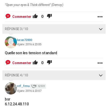
"Open your eyes & Think different" (Demoy)
0
Commenter
RÉPONSE 3 / 10
lucas72000
4 janv. 2016 à 23:05
Quelle son les tension standard
0
Commenter
RÉPONSE 4 / 10
stf_frmu
12 511
4 janv. 2016 à 23:07
bsr
6.12.24.48.110