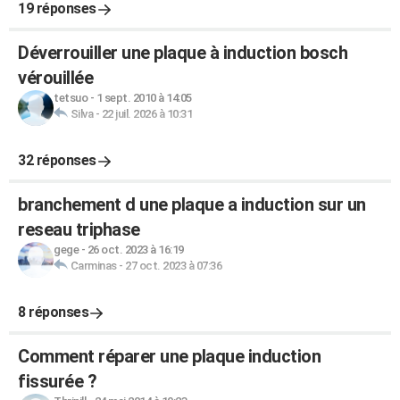
19 réponses
Déverrouiller une plaque à induction bosch
vérouillée
tetsuo
-
1 sept. 2010 à 14:05
Silva
-
22 juil. 2026 à 10:31
32 réponses
branchement d une plaque a induction sur un
reseau triphase
gege
-
26 oct. 2023 à 16:19
Carminas
-
27 oct. 2023 à 07:36
8 réponses
Comment réparer une plaque induction
fissurée ?