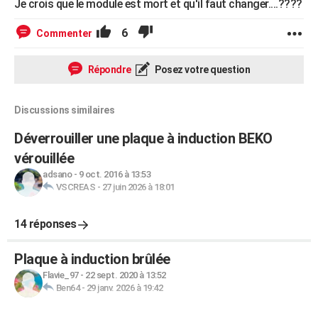
Je crois que le module est mort et qu'il faut changer....????
6
Commenter
Répondre
Posez votre question
Discussions similaires
Déverrouiller une plaque à induction BEKO
vérouillée
adsano
-
9 oct. 2016 à 13:53
VSCREAS
-
27 juin 2026 à 18:01
14 réponses
Plaque à induction brûlée
Flavie_97
-
22 sept. 2020 à 13:52
Ben64
-
29 janv. 2026 à 19:42