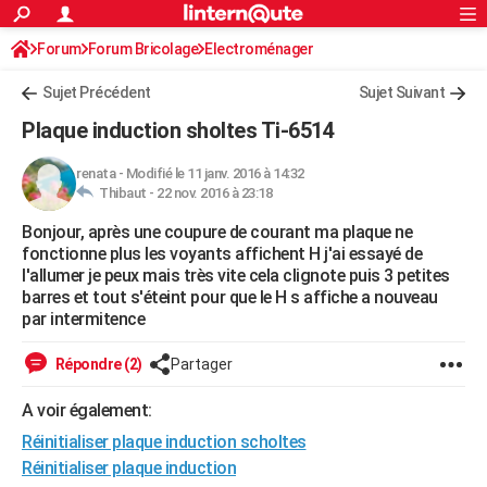
ACTUALITÉS
Forum
Forum Bricolage
Connexion
Electroménager
S'inscrire
Rechercher
Société
Education
Villes
Politique
Faits Divers
Monde
+
SPORT
Sujet Précédent
Sujet Suivant
Football
Cyclisme
Forum
Coupe du monde 2026
Tennis
Rugby
CULTURE
Plaque induction sholtes Ti-6514
TNT
Cinéma
Musique
Programme TV
Streaming
Sorties cinéma
+
FINANCE
renata
-
Modifié le 11 janv. 2016 à 14:32
Thibaut -
22 nov. 2016 à 23:18
Impôts
Immobilier
Banque
Crédit
Retraite
Epargne
Risques naturels par ville
Assurance
AUTO
Bonjour, après une coupure de courant ma plaque ne
Réserver un essai
Berlines
Forum auto
Essais
Citadines
SUV
+
HIGH-TECH
fonctionne plus les voyants affichent H j'ai essayé de
l'allumer je peux mais très vite cela clignote puis 3 petites
Meilleur smartphone
Ordinateurs
Guide high-tech
Mobiles
Internet
Jeux vidéo
+
BRICOLAGE
barres et tout s'éteint pour que le H s affiche a nouveau
par intermitence
Aménagement intérieur
Cuisine
Jardinage
+
Forum
Extérieur
Salle de bains
Rangement
WEEK-END
Répondre (2)
Partager
Escapades
Expositions
Week-end nature
Guides de France
Patrimoine
Musées
+
LIFESTYLE
A voir également:
Bien-être
Mode
+
Art de vivre
Loisirs
Modes de vie
SANTE
Réinitialiser plaque induction scholtes
Guide de la santé
Médicaments
+
Alimentation
Maladies
Sommeil
Réinitialiser plaque induction
VOYAGE