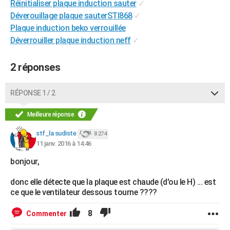
Réinitialiser plaque induction sauter
✓
City break
Voyage de noces
Climat
Destinations
Voyage nature
Forum
+
PHOTO
Déverouillage plaque sauterSTI868
✓
Plaque induction beko verrouillée
GUIDES D'ACHAT
Déverrouiller plaque induction neff
✓
BONS PLANS
2 réponses
CARTE DE VOEUX
Carte Bonne année
Carte Pâques
Carte de Noël
Carte Saint-Valentin
Carte d'anniversaire
RÉPONSE 1 / 2
DICTIONNAIRE
Biographies
Expressions
Dictionnaire
Citations
Proverbes
Meilleure réponse
PROGRAMME TV
stf_la sudiste
8 274
COPAINS D'AVANT
11 janv. 2016 à 14:46
Se connecter
Collèges
Universités
Service militaire
S'inscrire
Lycées
Primaires
Entreprises
Avis de recherche
AVIS DE DÉCÈS
bonjour,
FORUM
donc elle détecte que la plaque est chaude (d'ou le H) ... est
ce que le ventilateur dessous tourne ????
Lifestyle
Sport
Television
Cinema
Bricolage
Culture
Auto
Voyage
8
Commenter