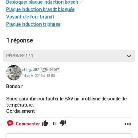
Debloquer plaque induction bosch
✓
City break
Voyage de noces
Climat
Destinations
Voyage nature
Forum
+
PHOTO
Plaque induction brandt bloquée
Voyant clé four brandt
GUIDES D'ACHAT
Plaque induction triphase
BONS PLANS
1 réponse
CARTE DE VOEUX
Carte Bonne année
Carte Pâques
Carte de Noël
Carte Saint-Valentin
Carte d'anniversaire
RÉPONSE 1 / 1
DICTIONNAIRE
Biographies
Expressions
Dictionnaire
Citations
Proverbes
stf_jpd87
PROGRAMME TV
29 967
14 janv. 2016 à 18:03
COPAINS D'AVANT
Bonsoir
Se connecter
Collèges
Universités
Service militaire
S'inscrire
Lycées
Primaires
Entreprises
Avis de recherche
AVIS DE DÉCÈS
Sous garantie contacter le SAV un problème de sonde de
température.
FORUM
Cordialement
Lifestyle
Sport
Television
Cinema
Bricolage
Culture
Auto
Voyage
0
Commenter