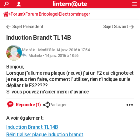
ACTUALITÉS
Forum
Forum Bricolage
Connexion
Electroménager
S'inscrire
Rechercher
Société
Education
Villes
Politique
Faits Divers
Monde
+
SPORT
Sujet Précédent
Sujet Suivant
Football
Cyclisme
Forum
Coupe du monde 2026
Tennis
Rugby
CULTURE
Induction Brandt TL14B
TNT
Cinéma
Musique
Programme TV
Streaming
Sorties cinéma
+
FINANCE
Michèle
-
Modifié le 14 janv. 2016 à 17:54
Michèle -
14 janv. 2016 à 18:56
Impôts
Immobilier
Banque
Crédit
Retraite
Epargne
Risques naturels par ville
Assurance
AUTO
Bonjour,
Réserver un essai
Berlines
Forum auto
Essais
Citadines
SUV
+
HIGH-TECH
Lorsque j"allume ma plaque (neuve) j'ai un F2 qui clignote et
je ne peux rien faire, comment l'utiliser, rien n'indique sur le
Meilleur smartphone
Ordinateurs
Guide high-tech
Mobiles
Internet
Jeux vidéo
+
BRICOLAGE
dépliant le F2?????
Si vous pouvez m'aider merci d'avance
Aménagement intérieur
Cuisine
Jardinage
+
Forum
Extérieur
Salle de bains
Rangement
WEEK-END
Répondre (1)
Partager
Escapades
Expositions
Week-end nature
Guides de France
Patrimoine
Musées
+
LIFESTYLE
A voir également:
Bien-être
Mode
+
Art de vivre
Loisirs
Modes de vie
SANTE
Induction Brandt TL14B
Guide de la santé
Médicaments
+
Alimentation
Maladies
Sommeil
Réinitialiser plaque induction brandt
VOYAGE