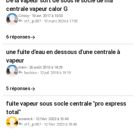
De la vapeur sort de sous le socle de ma
centrale vapeur calor G
Crissy
-
10 avr. 2017 à 10:53
stf_jpd87
-
13 mars 2024 à 17:55
6 réponses
une fuite d'eau en dessous d'une centrale à
vapeur
imen
-
26 août 2013 à 18:29
hackiss
-
12 juil. 2018 à 19:19
5 réponses
fuite vapeur sous socle centrale "pro express
total"
arsenick
-
12 févr. 2023 à 15:49
stf_jpd87
-
12 févr. 2023 à 18:48