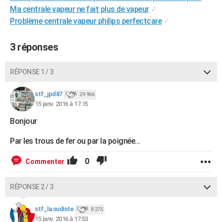
Ma centrale vapeur ne fait plus de vapeur
✓
City break
Voyage de noces
Climat
Destinations
Voyage nature
Forum
+
PHOTO
Problème centrale vapeur philips perfectcare
✓
GUIDES D'ACHAT
3 réponses
BONS PLANS
CARTE DE VOEUX
RÉPONSE 1 / 3
Carte Bonne année
Carte Pâques
Carte de Noël
Carte Saint-Valentin
Carte d'anniversaire
DICTIONNAIRE
stf_jpd87
29 966
15 janv. 2016 à 17:15
Biographies
Expressions
Dictionnaire
Citations
Proverbes
PROGRAMME TV
Bonjour
COPAINS D'AVANT
Par les trous de fer ou par la poignée...
Se connecter
Collèges
Universités
Service militaire
S'inscrire
Lycées
Primaires
Entreprises
Avis de recherche
AVIS DE DÉCÈS
0
Commenter
FORUM
RÉPONSE 2 / 3
Lifestyle
Sport
Television
Cinema
Bricolage
Culture
Auto
Voyage
stf_la sudiste
8 275
15 janv. 2016 à 17:53