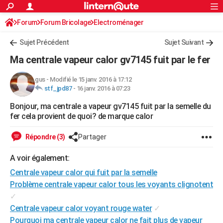
ACTUALITÉS
Forum
Forum Bricolage
Connexion
Electroménager
S'inscrire
Rechercher
Société
Education
Villes
Politique
Faits Divers
Monde
+
SPORT
Sujet Précédent
Sujet Suivant
Football
Cyclisme
Forum
Coupe du monde 2026
Tennis
Rugby
CULTURE
Ma centrale vapeur calor gv7145 fuit par le fer
TNT
Cinéma
Musique
Programme TV
Streaming
Sorties cinéma
+
FINANCE
gus
-
Modifié le 15 janv. 2016 à 17:12
stf_jpd87
-
16 janv. 2016 à 07:23
Impôts
Immobilier
Banque
Crédit
Retraite
Epargne
Risques naturels par ville
Assurance
AUTO
Bonjour, ma centrale a vapeur gv7145 fuit par la semelle du
Réserver un essai
Berlines
Forum auto
Essais
Citadines
SUV
+
HIGH-TECH
fer cela provient de quoi? de marque calor
Meilleur smartphone
Ordinateurs
Guide high-tech
Mobiles
Internet
Jeux vidéo
+
BRICOLAGE
Répondre (3)
Partager
Aménagement intérieur
Cuisine
Jardinage
+
Forum
Extérieur
Salle de bains
Rangement
WEEK-END
A voir également:
Escapades
Expositions
Week-end nature
Guides de France
Patrimoine
Musées
+
Centrale vapeur calor qui fuit par la semelle
LIFESTYLE
Problème centrale vapeur calor tous les voyants clignotent
Bien-être
Mode
+
Art de vivre
Loisirs
Modes de vie
SANTE
✓
Centrale vapeur calor voyant rouge water
✓
Guide de la santé
Médicaments
+
Alimentation
Maladies
Sommeil
VOYAGE
Pourquoi ma centrale vapeur calor ne fait plus de vapeur