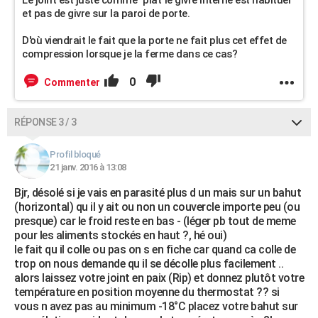
Le joint est juste comme "plat"le givre interne est habituel
et pas de givre sur la paroi de porte.
D'où viendrait le fait que la porte ne fait plus cet effet de
compression lorsque je la ferme dans ce cas?
0
Commenter
RÉPONSE 3 / 3
Profil bloqué
21 janv. 2016 à 13:08
Bjr, désolé si je vais en parasité plus d un mais sur un bahut
(horizontal) qu il y ait ou non un couvercle importe peu (ou
presque) car le froid reste en bas - (léger pb tout de meme
pour les aliments stockés en haut ?, hé oui)
le fait qu il colle ou pas on s en fiche car quand ca colle de
trop on nous demande qu il se décolle plus facilement ..
alors laissez votre joint en paix (Rip) et donnez plutôt votre
température en position moyenne du thermostat ?? si
vous n avez pas au minimum -18°C placez votre bahut sur