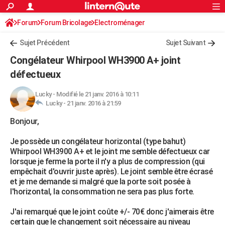
ACTUALITÉS
Forum
Forum Bricolage
Connexion
Electroménager
S'inscrire
Rechercher
Société
Education
Villes
Politique
Faits Divers
Monde
+
SPORT
Sujet Précédent
Sujet Suivant
Football
Cyclisme
Forum
Coupe du monde 2026
Tennis
Rugby
CULTURE
Congélateur Whirpool WH3900 A+ joint
TNT
Cinéma
Musique
Programme TV
Streaming
Sorties cinéma
+
défectueux
FINANCE
Impôts
Immobilier
Banque
Crédit
Retraite
Epargne
Risques naturels par ville
Assurance
AUTO
Lucky
-
Modifié le 21 janv. 2016 à 10:11
Lucky -
21 janv. 2016 à 21:59
Réserver un essai
Berlines
Forum auto
Essais
Citadines
SUV
+
HIGH-TECH
Bonjour,
Meilleur smartphone
Ordinateurs
Guide high-tech
Mobiles
Internet
Jeux vidéo
+
BRICOLAGE
Je possède un congélateur horizontal (type bahut)
Whirpool WH3900 A+ et le joint me semble défectueux car
Aménagement intérieur
Cuisine
Jardinage
+
Forum
Extérieur
Salle de bains
Rangement
WEEK-END
lorsque je ferme la porte il n'y a plus de compression (qui
empêchait d'ouvrir juste après). Le joint semble être écrasé
Escapades
Expositions
Week-end nature
Guides de France
Patrimoine
Musées
+
LIFESTYLE
et je me demande si malgré que la porte soit posée à
l'horizontal, la consommation ne sera pas plus forte.
Bien-être
Mode
+
Art de vivre
Loisirs
Modes de vie
SANTE
J'ai remarqué que le joint coûte +/- 70€ donc j'aimerais être
Guide de la santé
Médicaments
+
Alimentation
Maladies
Sommeil
VOYAGE
certain que le changement soit nécessaire au niveau