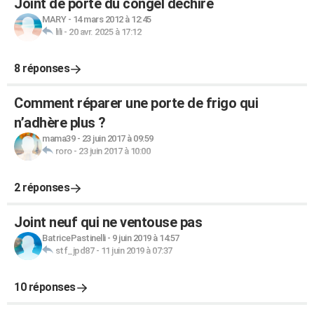
Joint de porte du congel déchiré
MARY
-
14 mars 2012 à 12:45
lili
-
20 avr. 2025 à 17:12
8 réponses
Comment réparer une porte de frigo qui
n’adhère plus ?
mama39
-
23 juin 2017 à 09:59
roro
-
23 juin 2017 à 10:00
2 réponses
Joint neuf qui ne ventouse pas
BatricePastinelli
-
9 juin 2019 à 14:57
stf_jpd87
-
11 juin 2019 à 07:37
10 réponses