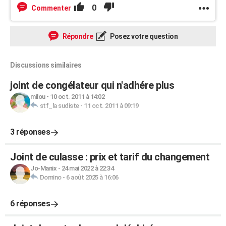
0
Commenter
Répondre
Posez votre question
Discussions similaires
joint de congélateur qui n'adhére plus
milou
-
10 oct. 2011 à 14:02
stf_la sudiste
-
11 oct. 2011 à 09:19
3 réponses
Joint de culasse : prix et tarif du changement
Jo-Manix
-
24 mai 2022 à 22:34
Domino
-
6 août 2025 à 16:06
6 réponses