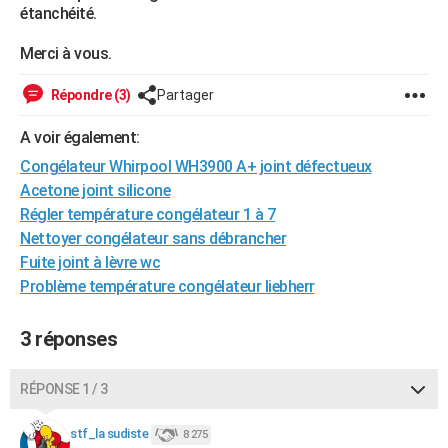
étanchéité.
City break
Voyage de noces
Climat
Destinations
Voyage nature
Forum
+
PHOTO
Merci à vous.
GUIDES D'ACHAT
Répondre (3)
Partager
BONS PLANS
A voir également:
CARTE DE VOEUX
Congélateur Whirpool WH3900 A+ joint défectueux
Carte Bonne année
Carte Pâques
Carte de Noël
Carte Saint-Valentin
Carte d'anniversaire
DICTIONNAIRE
Acetone joint silicone
Régler température congélateur 1 à 7
Biographies
Expressions
Dictionnaire
Citations
Proverbes
PROGRAMME TV
Nettoyer congélateur sans débrancher
Fuite joint à lèvre wc
COPAINS D'AVANT
Problème température congélateur liebherr
Se connecter
Collèges
Universités
Service militaire
S'inscrire
Lycées
Primaires
Entreprises
Avis de recherche
AVIS DE DÉCÈS
3 réponses
FORUM
Lifestyle
Sport
Television
Cinema
Bricolage
Culture
Auto
Voyage
RÉPONSE 1 / 3
stf_la sudiste
8 275