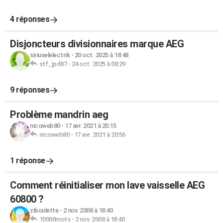
4 réponses
Disjoncteurs divisionnaires marque AEG
siriuselelectrik
-
20 oct. 2025 à 18:48
stf_jpd87
-
24 oct. 2025 à 08:29
9 réponses
Problème mandrin aeg
nicoweb80
-
17 avr. 2021 à 20:15
nicoweb80
-
17 avr. 2021 à 20:56
1 réponse
Comment réinitialiser mon lave vaisselle AEG
60800 ?
ziboulette
-
2 nov. 2008 à 18:40
10000mots
-
2 nov. 2008 à 18:40