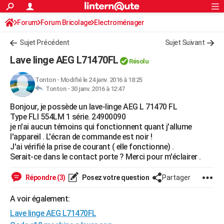
ACTUALITÉS
Forum
Forum Bricolage
Connexion
Electroménager
S'inscrire
Rechercher
Société
Education
Villes
Politique
Faits Divers
Monde
+
SPORT
Sujet Précédent
Sujet Suivant
Football
Cyclisme
Forum
Coupe du monde 2026
Tennis
Rugby
CULTURE
Lave linge AEG L71470FL
Résolu
TNT
Cinéma
Musique
Programme TV
Streaming
Sorties cinéma
+
FINANCE
Tonton
-
Modifié le 24 janv. 2016 à 18:25
Tonton -
30 janv. 2016 à 12:47
Impôts
Immobilier
Banque
Crédit
Retraite
Epargne
Risques naturels par ville
Assurance
AUTO
Bonjour, je possède un lave-linge AEG L 71470 FL
Réserver un essai
Berlines
Forum auto
Essais
Citadines
SUV
+
HIGH-TECH
Type FLI 554LM 1 série. 24900090
je n'ai aucun témoins qui fonctionnent quant j'allume
Meilleur smartphone
Ordinateurs
Guide high-tech
Mobiles
Internet
Jeux vidéo
+
BRICOLAGE
l'appareil . L'écran de commande est noir !
J'ai vérifié la prise de courant ( elle fonctionne) .
Aménagement intérieur
Cuisine
Jardinage
+
Forum
Extérieur
Salle de bains
Rangement
WEEK-END
Serait-ce dans le contact porte ? Merci pour m'éclairer .
Escapades
Expositions
Week-end nature
Guides de France
Patrimoine
Musées
+
LIFESTYLE
Répondre (3)
Posez votre question
Partager
Bien-être
Mode
+
Art de vivre
Loisirs
Modes de vie
SANTE
A voir également:
Lave linge AEG L71470FL
Guide de la santé
Médicaments
+
Alimentation
Maladies
Sommeil
VOYAGE