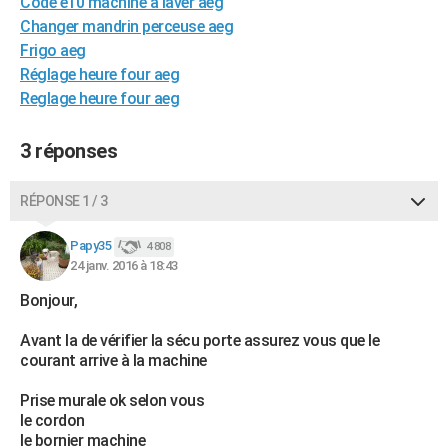
Code e10 machine a laver aeg
City break
Voyage de noces
Climat
Destinations
Voyage nature
Forum
+
PHOTO
Changer mandrin perceuse aeg
Frigo aeg
GUIDES D'ACHAT
Réglage heure four aeg
Reglage heure four aeg
BONS PLANS
CARTE DE VOEUX
3 réponses
Carte Bonne année
Carte Pâques
Carte de Noël
Carte Saint-Valentin
Carte d'anniversaire
DICTIONNAIRE
RÉPONSE 1 / 3
Biographies
Expressions
Dictionnaire
Citations
Proverbes
PROGRAMME TV
Papy35
4 808
24 janv. 2016 à 18:43
COPAINS D'AVANT
Bonjour,
Se connecter
Collèges
Universités
Service militaire
S'inscrire
Lycées
Primaires
Entreprises
Avis de recherche
AVIS DE DÉCÈS
Avant la de vérifier la sécu porte assurez vous que le
FORUM
courant arrive à la machine
Lifestyle
Sport
Television
Cinema
Bricolage
Culture
Auto
Voyage
Prise murale ok selon vous
le cordon
le bornier machine