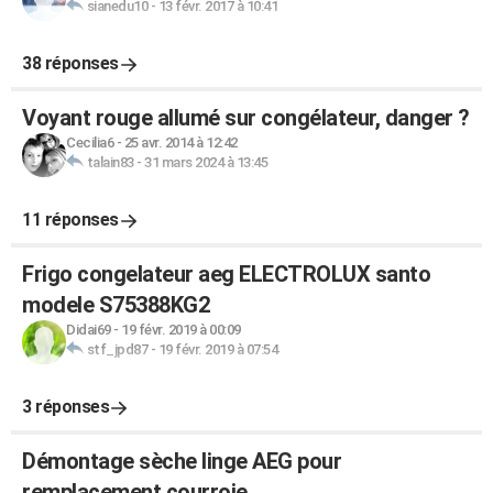
sianedu10
-
13 févr. 2017 à 10:41
38 réponses
Voyant rouge allumé sur congélateur, danger ?
Cecilia6
-
25 avr. 2014 à 12:42
talain83
-
31 mars 2024 à 13:45
11 réponses
Frigo congelateur aeg ELECTROLUX santo
modele S75388KG2
Didai69
-
19 févr. 2019 à 00:09
stf_jpd87
-
19 févr. 2019 à 07:54
3 réponses
Démontage sèche linge AEG pour
remplacement courroie