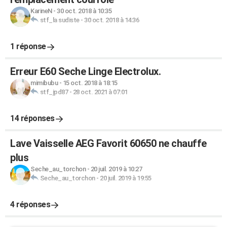
KarineN
-
30 oct. 2018 à 10:35
stf_la sudiste
-
30 oct. 2018 à 14:36
1 réponse
Erreur E60 Seche Linge Electrolux.
mimibubu
-
15 oct. 2018 à 18:15
stf_jpd87
-
28 oct. 2021 à 07:01
14 réponses
Lave Vaisselle AEG Favorit 60650 ne chauffe
plus
Seche_au_torchon
-
20 juil. 2019 à 10:27
Seche_au_torchon
-
20 juil. 2019 à 19:55
4 réponses