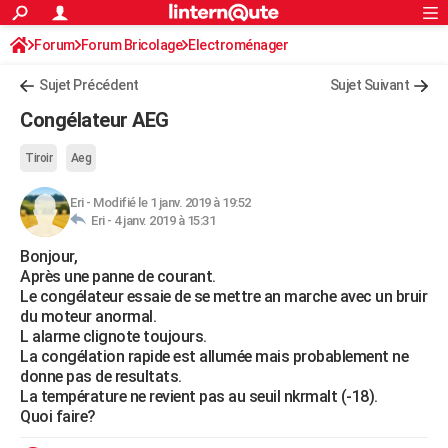
ACTUALITÉS
Forum
Forum Bricolage
Connexion
Electroménager
S'inscrire
Rechercher
Société
Education
Villes
Politique
Faits Divers
Monde
+
SPORT
Sujet Précédent
Sujet Suivant
Football
Cyclisme
Forum
Coupe du monde 2026
Tennis
Rugby
CULTURE
Congélateur AEG
TNT
Cinéma
Musique
Programme TV
Streaming
Sorties cinéma
+
FINANCE
Tiroir
Aeg
Impôts
Immobilier
Banque
Crédit
Retraite
Epargne
Risques naturels par ville
Assurance
AUTO
Eri
-
Modifié le 1 janv. 2019 à 19:52
Eri -
4 janv. 2019 à 15:31
Réserver un essai
Berlines
Forum auto
Essais
Citadines
SUV
+
HIGH-TECH
Bonjour,
Meilleur smartphone
Ordinateurs
Guide high-tech
Mobiles
Internet
Jeux vidéo
+
BRICOLAGE
Après une panne de courant.
Le congélateur essaie de se mettre an marche avec un bruir
Aménagement intérieur
Cuisine
Jardinage
+
Forum
Extérieur
Salle de bains
Rangement
WEEK-END
du moteur anormal.
L alarme clignote toujours.
Escapades
Expositions
Week-end nature
Guides de France
Patrimoine
Musées
+
LIFESTYLE
La congélation rapide est allumée mais probablement ne
donne pas de resultats.
Bien-être
Mode
+
Art de vivre
Loisirs
Modes de vie
SANTE
La température ne revient pas au seuil nkrmalt (-18).
Quoi faire?
Guide de la santé
Médicaments
+
Alimentation
Maladies
Sommeil
VOYAGE