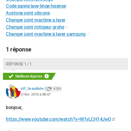
Code panne lave-linge hisense
City break
Voyage de noces
Climat
Destinations
Voyage nature
Forum
+
PHOTO
Acetone joint silicone
GUIDES D'ACHAT
Changer joint machine a laver
Changer joint mitigeur grohe
✓
BONS PLANS
Changer joint machine à laver samsung
✓
CARTE DE VOEUX
1 réponse
Carte Bonne année
Carte Pâques
Carte de Noël
Carte Saint-Valentin
Carte d'anniversaire
DICTIONNAIRE
RÉPONSE 1 / 1
Biographies
Expressions
Dictionnaire
Citations
Proverbes
PROGRAMME TV
Meilleure réponse
COPAINS D'AVANT
Se connecter
Collèges
Universités
Service militaire
S'inscrire
Lycées
Primaires
Entreprises
Avis de recherche
stf_la sudiste
8 259
AVIS DE DÉCÈS
2 févr. 2016 à 08:47
FORUM
bonjour,
Lifestyle
Sport
Television
Cinema
Bricolage
Culture
Auto
Voyage
https://www.youtube.com/watch?v=W1vLCH14JwQ