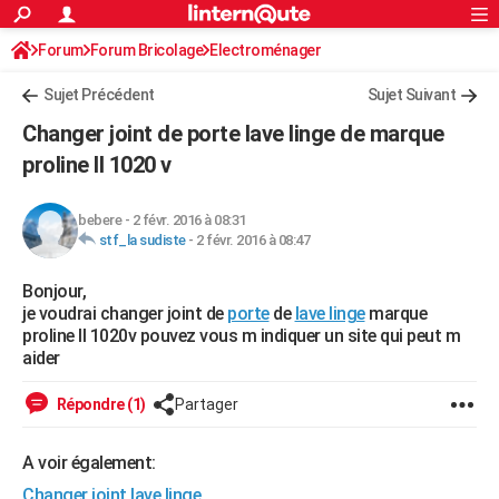
ACTUALITÉS
Forum
Forum Bricolage
Connexion
Electroménager
S'inscrire
Rechercher
Société
Education
Villes
Politique
Faits Divers
Monde
+
SPORT
Sujet Précédent
Sujet Suivant
Football
Cyclisme
Forum
Coupe du monde 2026
Tennis
Rugby
CULTURE
Changer joint de porte lave linge de marque
TNT
Cinéma
Musique
Programme TV
Streaming
Sorties cinéma
+
proline ll 1020 v
FINANCE
Impôts
Immobilier
Banque
Crédit
Retraite
Epargne
Risques naturels par ville
Assurance
AUTO
bebere
-
2 févr. 2016 à 08:31
stf_la sudiste
-
2 févr. 2016 à 08:47
Réserver un essai
Berlines
Forum auto
Essais
Citadines
SUV
+
HIGH-TECH
Bonjour,
Meilleur smartphone
Ordinateurs
Guide high-tech
Mobiles
Internet
Jeux vidéo
+
BRICOLAGE
je voudrai changer joint de
porte
de
lave linge
marque
proline ll 1020v pouvez vous m indiquer un site qui peut m
Aménagement intérieur
Cuisine
Jardinage
+
Forum
Extérieur
Salle de bains
Rangement
WEEK-END
aider
Escapades
Expositions
Week-end nature
Guides de France
Patrimoine
Musées
+
LIFESTYLE
Répondre (1)
Partager
Bien-être
Mode
+
Art de vivre
Loisirs
Modes de vie
SANTE
A voir également:
Guide de la santé
Médicaments
+
Alimentation
Maladies
Sommeil
VOYAGE
Changer joint lave linge