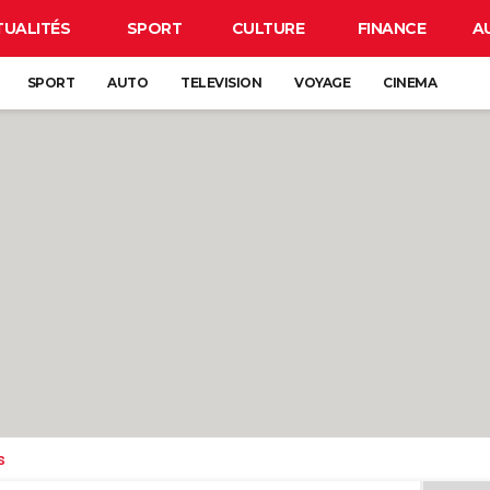
TUALITÉS
SPORT
CULTURE
FINANCE
A
SPORT
AUTO
TELEVISION
VOYAGE
CINEMA
s