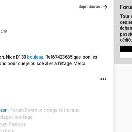
Foru
Sujet Suivant
Tout s
des as
échan
16:19
passi
dédiée
n. Nice D130
bouleau
. Ref67423685 quel son les
d pour que je puisse aller à l'étage. Merci
leur
-
Forum Divers bricolage et travaux
lage / outillage
rum Peinture
du bois