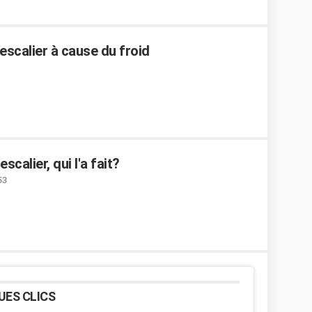
escalier à cause du froid
calier, qui l'a fait?
53
UES CLICS