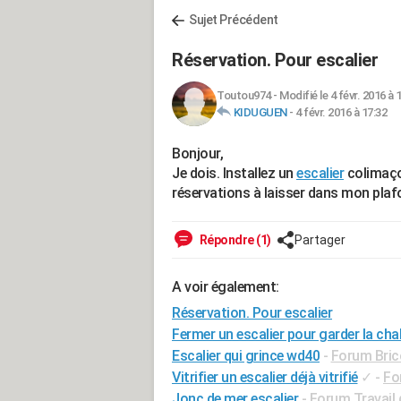
Sujet Précédent
Réservation. Pour escalier
Toutou974
-
Modifié le 4 févr. 2016 à 
KIDUGUEN
-
4 févr. 2016 à 17:32
Bonjour,
Je dois. Installez un
escalier
colimaço
réservations à laisser dans mon plafon
Répondre (1)
Partager
A voir également:
Réservation. Pour escalier
Fermer un escalier pour garder la cha
Escalier qui grince wd40
-
Forum Brico
Vitrifier un escalier déjà vitrifié
✓
-
Fo
Jonc de mer escalier
-
Forum Travail 