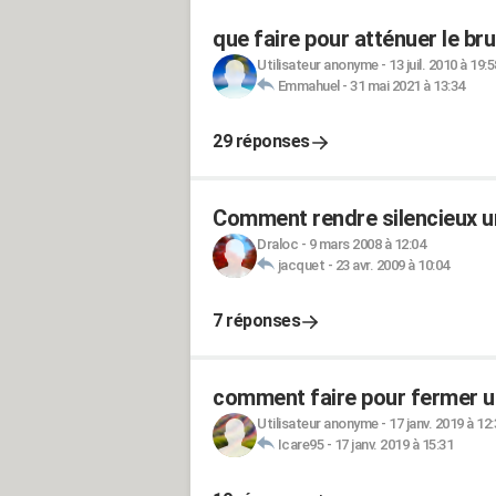
que faire pour atténuer le brui
Utilisateur anonyme
-
13 juil. 2010 à 19:5
Emmahuel
-
31 mai 2021 à 13:34
29 réponses
Comment rendre silencieux un
Draloc
-
9 mars 2008 à 12:04
jacquet
-
23 avr. 2009 à 10:04
7 réponses
comment faire pour fermer un
Utilisateur anonyme
-
17 janv. 2019 à 12
Icare95
-
17 janv. 2019 à 15:31