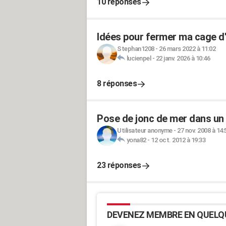
10 réponses
Idées pour fermer ma cage d'
Stephan1208
-
26 mars 2022 à 11:02
lucienpel
-
22 janv. 2026 à 10:46
8 réponses
Pose de jonc de mer dans un es
Utilisateur anonyme
-
27 nov. 2008 à 14:
yona82
-
12 oct. 2012 à 19:33
23 réponses
DEVENEZ MEMBRE EN QUELQ