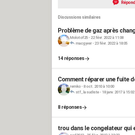
Répond
Discussions similaires
Problème de gaz après chang
Molotof25
-
22 févr. 2022 à 11:08
macgyver
-
23 févr. 2022 à 18:05
14 réponses
Comment réparer une fuite d
remko
-
8 oct. 2010 à 10:00
stf_la sudiste
-
18 janv. 2017 à 15:02
8 réponses
trou dans le congelateur qui