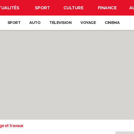
TUALITÉS
SPORT
CULTURE
FINANCE
A
SPORT
AUTO
TELEVISION
VOYAGE
CINEMA
ge et travaux