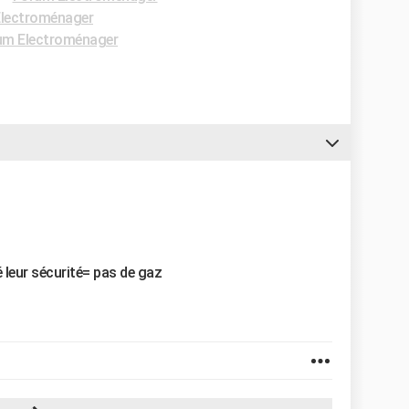
lectroménager
um Electroménager
é leur sécurité= pas de gaz