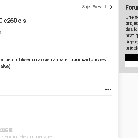
Foru
Sujet Suivant
Une s
 c260 cls
proje
des id
7
pratiq
Rejoi
brico
i on peut utiliser un ancien appareil pour cartouches
alve)
énager
✓
-
Forum Electroménager