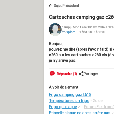
Sujet Précédent
Cartouches camping gaz c260
campj
-
Modifié le 10 févr. 2016 à 18:4
xplom
-
11 févr. 2016 à 15:01
Bonjour,
pouvez me dire (après l'avoir fait!) s
c260 sur les cartouches c260 cls (à v
je n'y arrive pas.
Répondre (1)
Partager
A voir également:
Frigo camping gaz t618
Température d'un frigo
- Guide
Frigo qui claque
✓
-
Forum Electrom
Etincelle plaque gaz ne s'arrête pas