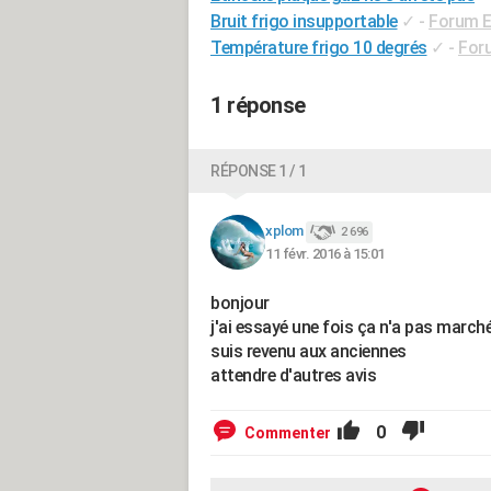
Bruit frigo insupportable
✓
-
Forum E
Température frigo 10 degrés
✓
-
For
1 réponse
RÉPONSE 1 / 1
xplom
2 696
11 févr. 2016 à 15:01
bonjour
j'ai essayé une fois ça n'a pas march
suis revenu aux anciennes
attendre d'autres avis
0
Commenter