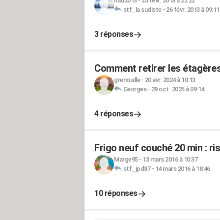
nad2013
-
25 févr. 2013 à 22:22
stf_la sudiste
-
26 févr. 2013 à 09:11
3 réponses
Comment retirer les étagères
grenouille
-
20 avr. 2024 à 10:13
Georges
-
29 oct. 2025 à 09:14
4 réponses
Frigo neuf couché 20 min : ri
Marge95
-
13 mars 2016 à 10:37
stf_jpd87
-
14 mars 2016 à 18:46
10 réponses