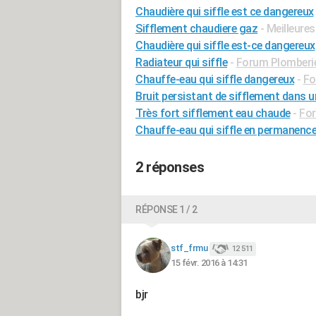
Chaudière qui siffle est ce dangereux
Sifflement chaudiere gaz
- Meilleure
Chaudière qui siffle est-ce dangereux
Radiateur qui siffle
-
Forum Plomberi
Chauffe-eau qui siffle dangereux
-
Fo
Bruit persistant de sifflement dans u
Très fort sifflement eau chaude
-
For
Chauffe-eau qui siffle en permanenc
2 réponses
RÉPONSE 1 / 2
stf_frmu
12 511
15 févr. 2016 à 14:31
bjr