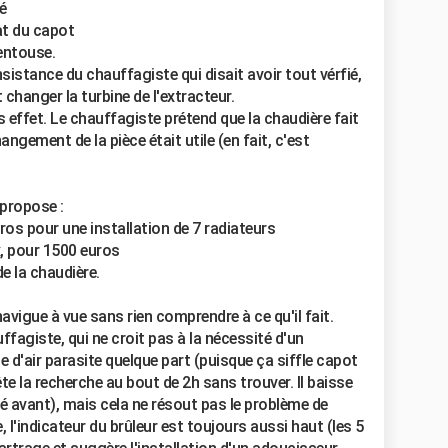
sé
tat du capot
ventouse.
istance du chauffagiste qui disait avoir tout vérfié,
 changer la turbine de l'extracteur.
ffet. Le chauffagiste prétend que la chaudière fait
angement de la pièce était utile (en fait, c'est
 propose :
os pour une installation de 7 radiateurs
, pour 1500 euros
e la chaudière.
vigue à vue sans rien comprendre à ce qu'il fait.
ffagiste, qui ne croit pas à la nécessité d'un
e d'air parasite quelque part (puisque ça siffle capot
te la recherche au bout de 2h sans trouver. Il baisse
yé avant), mais cela ne résout pas le problème de
e, l'indicateur du brûleur est toujours aussi haut (les 5