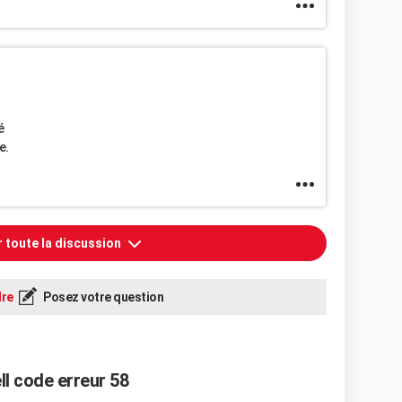
é
e.
r toute la discussion
re
Posez votre question
l code erreur 58