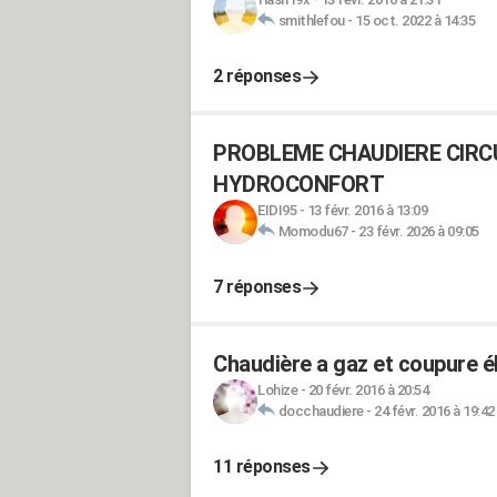
smithlefou
-
15 oct. 2022 à 14:35
2 réponses
PROBLEME CHAUDIERE CIRCU
HYDROCONFORT
EIDI95
-
13 févr. 2016 à 13:09
Momodu67
-
23 févr. 2026 à 09:05
7 réponses
Chaudière a gaz et coupure é
Lohize
-
20 févr. 2016 à 20:54
docchaudiere
-
24 févr. 2016 à 19:42
11 réponses