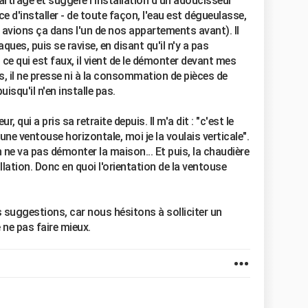
tartrage et suggère l'installation d'un adoucisseur
e d'installer - de toute façon, l'eau est dégueulasse,
 avions ça dans l'un de nos appartements avant). Il
ques, puis se ravise, en disant qu'il n'y a pas
ce qui est faux, il vient de le démonter devant mes
, il ne presse ni à la consommation de pièces de
uisqu'il n'en installe pas.
r, qui a pris sa retraite depuis. Il m'a dit : "c'est le
ne ventouse horizontale, moi je la voulais verticale".
 ne va pas démonter la maison... Et puis, la chaudière
tallation. Donc en quoi l'orientation de la ventouse
suggestions, car nous hésitons à solliciter un
 ne pas faire mieux.