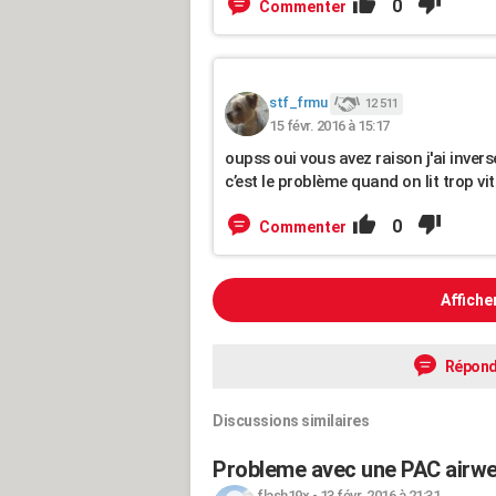
0
Commenter
stf_frmu
12 511
15 févr. 2016 à 15:17
oupss oui vous avez raison j'ai invers
c’est le problème quand on lit trop vit
0
Commenter
Affiche
Répond
Discussions similaires
Probleme avec une PAC airwel
flash19x
-
13 févr. 2016 à 21:31