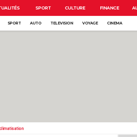
TUALITÉS
SPORT
CULTURE
FINANCE
A
SPORT
AUTO
TELEVISION
VOYAGE
CINEMA
climatisation