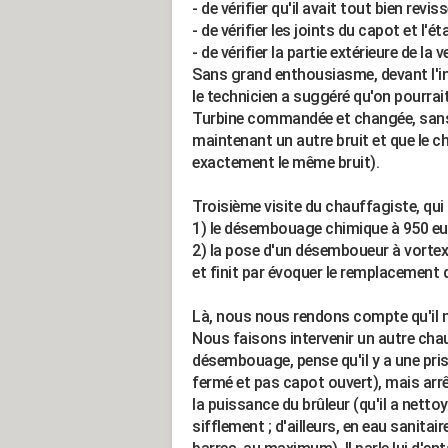
- de vérifier qu'il avait tout bien revis
- de vérifier les joints du capot et l'é
- de vérifier la partie extérieure de la 
Sans grand enthousiasme, devant l'ins
le technicien a suggéré qu'on pourrait
Turbine commandée et changée, sans e
maintenant un autre bruit et que le ch
exactement le même bruit).
Troisième visite du chauffagiste, qui
1) le désembouage chimique à 950 eur
2) la pose d'un désemboueur à vortex
et finit par évoquer le remplacement d
Là, nous nous rendons compte qu'il na
Nous faisons intervenir un autre chau
désembouage, pense qu'il y a une pris
fermé et pas capot ouvert), mais arrê
la puissance du brûleur (qu'il a netto
sifflement ; d'ailleurs, en eau sanitair