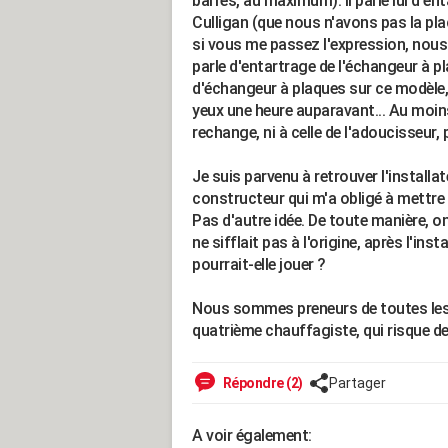
barres, au maximum). Il parle lui d'en
Culligan (que nous n'avons pas la plac
si vous me passez l'expression, nous
parle d'entartrage de l'échangeur à pla
d'échangeur à plaques sur ce modèle, 
yeux une heure auparavant... Au moins
rechange, ni à celle de l'adoucisseur, p
Je suis parvenu à retrouver l'installateu
constructeur qui m'a obligé à mettre u
Pas d'autre idée. De toute manière, on
ne sifflait pas à l'origine, après l'ins
pourrait-elle jouer ?
Nous sommes preneurs de toutes les 
quatrième chauffagiste, qui risque de
Répondre (2)
Partager
A voir également: