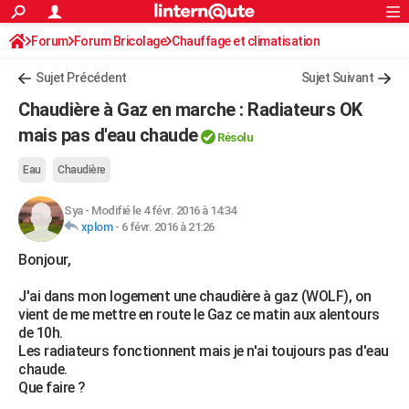
ACTUALITÉS
Forum
Forum Bricolage
Connexion
Chauffage et climatisation
S'inscrire
Rechercher
Société
Education
Villes
Politique
Faits Divers
Monde
+
SPORT
Sujet Précédent
Sujet Suivant
Football
Cyclisme
Forum
Coupe du monde 2026
Tennis
Rugby
CULTURE
Chaudière à Gaz en marche : Radiateurs OK
TNT
Cinéma
Musique
Programme TV
Streaming
Sorties cinéma
+
mais pas d'eau chaude
FINANCE
Résolu
Impôts
Immobilier
Banque
Crédit
Retraite
Epargne
Risques naturels par ville
Assurance
AUTO
Eau
Chaudière
Réserver un essai
Berlines
Forum auto
Essais
Citadines
SUV
+
HIGH-TECH
Sya
-
Modifié le 4 févr. 2016 à 14:34
xplom
-
6 févr. 2016 à 21:26
Meilleur smartphone
Ordinateurs
Guide high-tech
Mobiles
Internet
Jeux vidéo
+
BRICOLAGE
Bonjour,
Aménagement intérieur
Cuisine
Jardinage
+
Forum
Extérieur
Salle de bains
Rangement
WEEK-END
J'ai dans mon logement une chaudière à gaz (WOLF), on
vient de me mettre en route le Gaz ce matin aux alentours
Escapades
Expositions
Week-end nature
Guides de France
Patrimoine
Musées
+
LIFESTYLE
de 10h.
Les radiateurs fonctionnent mais je n'ai toujours pas d'eau
Bien-être
Mode
+
Art de vivre
Loisirs
Modes de vie
SANTE
chaude.
Que faire ?
Guide de la santé
Médicaments
+
Alimentation
Maladies
Sommeil
VOYAGE