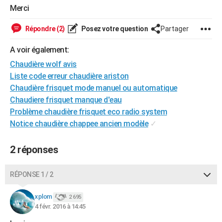
Merci
City break
Voyage de noces
Climat
Destinations
Voyage nature
Forum
+
PHOTO
Répondre (2)
Posez votre question
Partager
GUIDES D'ACHAT
A voir également:
BONS PLANS
Chaudière wolf avis
CARTE DE VOEUX
Liste code erreur chaudière ariston
Chaudière frisquet mode manuel ou automatique
Carte Bonne année
Carte Pâques
Carte de Noël
Carte Saint-Valentin
Carte d'anniversaire
DICTIONNAIRE
Chaudiere frisquet manque d'eau
Biographies
Expressions
Dictionnaire
Citations
Proverbes
Problème chaudière frisquet eco radio system
PROGRAMME TV
Notice chaudière chappee ancien modèle
✓
COPAINS D'AVANT
2 réponses
Se connecter
Collèges
Universités
Service militaire
S'inscrire
Lycées
Primaires
Entreprises
Avis de recherche
AVIS DE DÉCÈS
FORUM
RÉPONSE 1 / 2
Lifestyle
Sport
Television
Cinema
Bricolage
Culture
Auto
Voyage
xplom
2 695
4 févr. 2016 à 14:45