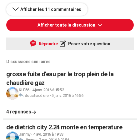
Afficher les 11 commentaires
Afficher toute la discussion
Répondre
Posez votre question
Discussions similaires
grosse fuite d'eau par le trop plein de la
chaudière gaz
KLF56
-
4 janv. 2016 à 15:52
docchaudiere
-
5 janv. 2016 à 16:56
4 réponses
de dietrich city 2.24 monte en temperature
Jimmy
-
4 avr. 2016 à 19:33
Jimmy
-
7 avr. 2016 à 23:56