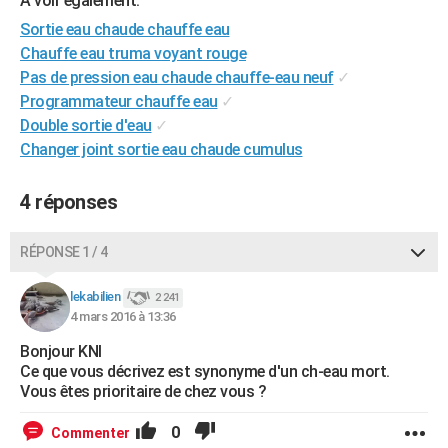
A voir également:
City break
Voyage de noces
Climat
Destinations
Voyage nature
Forum
+
PHOTO
Sortie eau chaude chauffe eau
Chauffe eau truma voyant rouge
GUIDES D'ACHAT
Pas de pression eau chaude chauffe-eau neuf
✓
Programmateur chauffe eau
✓
BONS PLANS
Double sortie d'eau
✓
CARTE DE VOEUX
Changer joint sortie eau chaude cumulus
Carte Bonne année
Carte Pâques
Carte de Noël
Carte Saint-Valentin
Carte d'anniversaire
DICTIONNAIRE
4 réponses
Biographies
Expressions
Dictionnaire
Citations
Proverbes
PROGRAMME TV
RÉPONSE 1 / 4
COPAINS D'AVANT
lekabilien
2 241
Se connecter
Collèges
Universités
Service militaire
S'inscrire
Lycées
Primaires
Entreprises
Avis de recherche
AVIS DE DÉCÈS
4 mars 2016 à 13:36
FORUM
Bonjour KNI
Ce que vous décrivez est synonyme d'un ch-eau mort.
Lifestyle
Sport
Television
Cinema
Bricolage
Culture
Auto
Voyage
Vous êtes prioritaire de chez vous ?
0
Commenter