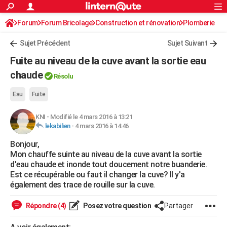
ACTUALITÉS
Forum
Forum Bricolage
Connexion
Construction et rénovation
S'inscrire
Plomberie
Rechercher
Société
Education
Villes
Politique
Faits Divers
Monde
+
SPORT
Sujet Précédent
Sujet Suivant
Football
Cyclisme
Forum
Coupe du monde 2026
Tennis
Rugby
CULTURE
Fuite au niveau de la cuve avant la sortie eau
TNT
Cinéma
Musique
Programme TV
Streaming
Sorties cinéma
+
chaude
FINANCE
Résolu
Impôts
Immobilier
Banque
Crédit
Retraite
Epargne
Risques naturels par ville
Assurance
AUTO
Eau
Fuite
Réserver un essai
Berlines
Forum auto
Essais
Citadines
SUV
+
HIGH-TECH
KNI
-
Modifié le 4 mars 2016 à 13:21
lekabilien
-
4 mars 2016 à 14:46
Meilleur smartphone
Ordinateurs
Guide high-tech
Mobiles
Internet
Jeux vidéo
+
BRICOLAGE
Bonjour,
Mon chauffe suinte au niveau de la cuve avant la sortie
Aménagement intérieur
Cuisine
Jardinage
+
Forum
Extérieur
Salle de bains
Rangement
WEEK-END
d'eau chaude et inonde tout doucement notre buanderie.
Est ce récupérable ou faut il changer la cuve? Il y'a
Escapades
Expositions
Week-end nature
Guides de France
Patrimoine
Musées
+
LIFESTYLE
également des trace de rouille sur la cuve.
Bien-être
Mode
+
Art de vivre
Loisirs
Modes de vie
SANTE
Répondre (4)
Posez votre question
Partager
Guide de la santé
Médicaments
+
Alimentation
Maladies
Sommeil
VOYAGE