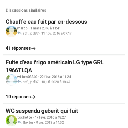
Discussions similaires
Chauffe eau fuit par en-dessous
marcb
-
1 mars 2016 à 11:41
stf_jpd87
-
11 nov. 2016 à 07:17
41 réponses
Fuite d'eau frigo américain LG type GRL
1966TLQA
william03340
-
22 févr. 2016 à 11:24
stf_jpd87
-
10 juil. 2020 à 18:47
10 réponses
WC suspendu geberit qui fuit
tochette
-
17 févr. 2016 à 18:27
flexter
-
9 avr. 2018 à 14:52