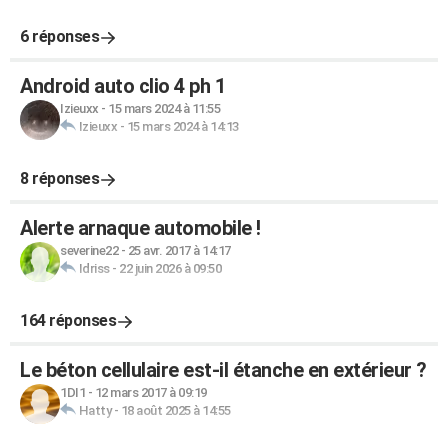
6 réponses
Android auto clio 4 ph 1
Izieuxx
-
15 mars 2024 à 11:55
Izieuxx
-
15 mars 2024 à 14:13
8 réponses
Alerte arnaque automobile !
severine22
-
25 avr. 2017 à 14:17
Idriss
-
22 juin 2026 à 09:50
164 réponses
Le béton cellulaire est-il étanche en extérieur ?
1DI1
-
12 mars 2017 à 09:19
Hatty
-
18 août 2025 à 14:55