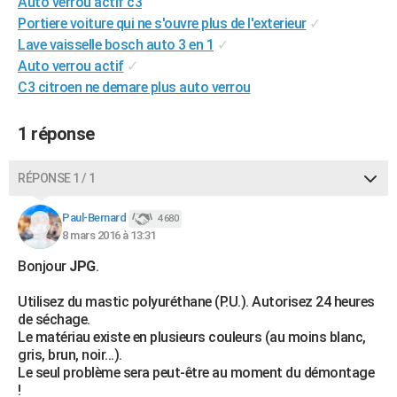
Auto verrou actif c3
City break
Voyage de noces
Climat
Destinations
Voyage nature
Forum
+
PHOTO
Portiere voiture qui ne s'ouvre plus de l'exterieur
✓
Lave vaisselle bosch auto 3 en 1
✓
GUIDES D'ACHAT
Auto verrou actif
✓
C3 citroen ne demare plus auto verrou
BONS PLANS
CARTE DE VOEUX
1 réponse
Carte Bonne année
Carte Pâques
Carte de Noël
Carte Saint-Valentin
Carte d'anniversaire
DICTIONNAIRE
RÉPONSE 1 / 1
Biographies
Expressions
Dictionnaire
Citations
Proverbes
PROGRAMME TV
Paul-Bernard
4 680
8 mars 2016 à 13:31
COPAINS D'AVANT
Bonjour
JPG
.
Se connecter
Collèges
Universités
Service militaire
S'inscrire
Lycées
Primaires
Entreprises
Avis de recherche
AVIS DE DÉCÈS
Utilisez du mastic polyuréthane (P.U.). Autorisez 24 heures
FORUM
de séchage.
Le matériau existe en plusieurs couleurs (au moins blanc,
Lifestyle
Sport
Television
Cinema
Bricolage
Culture
Auto
Voyage
gris, brun, noir...).
Le seul problème sera peut-être au moment du démontage
!