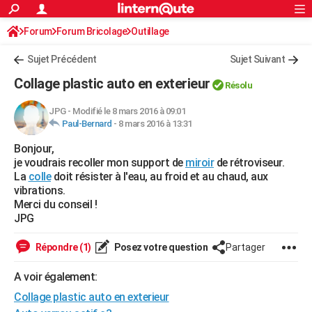
ACTUALITÉS
Forum
Forum Bricolage
Connexion
Outillage
S'inscrire
Rechercher
Société
Education
Villes
Politique
Faits Divers
Monde
+
SPORT
Sujet Précédent
Sujet Suivant
Football
Cyclisme
Forum
Coupe du monde 2026
Tennis
Rugby
CULTURE
Collage plastic auto en exterieur
Résolu
TNT
Cinéma
Musique
Programme TV
Streaming
Sorties cinéma
+
FINANCE
JPG
-
Modifié le 8 mars 2016 à 09:01
Paul-Bernard
-
8 mars 2016 à 13:31
Impôts
Immobilier
Banque
Crédit
Retraite
Epargne
Risques naturels par ville
Assurance
AUTO
Bonjour,
Réserver un essai
Berlines
Forum auto
Essais
Citadines
SUV
+
HIGH-TECH
je voudrais recoller mon support de
miroir
de rétroviseur.
La
colle
doit résister à l'eau, au froid et au chaud, aux
Meilleur smartphone
Ordinateurs
Guide high-tech
Mobiles
Internet
Jeux vidéo
+
BRICOLAGE
vibrations.
Merci du conseil !
Aménagement intérieur
Cuisine
Jardinage
+
Forum
Extérieur
Salle de bains
Rangement
WEEK-END
JPG
Escapades
Expositions
Week-end nature
Guides de France
Patrimoine
Musées
+
LIFESTYLE
Répondre (1)
Posez votre question
Partager
Bien-être
Mode
+
Art de vivre
Loisirs
Modes de vie
SANTE
A voir également:
Collage plastic auto en exterieur
Guide de la santé
Médicaments
+
Alimentation
Maladies
Sommeil
VOYAGE