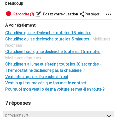
beaucoup
City break
Voyage de noces
Climat
Destinations
Voyage nature
Forum
+
PHOTO
Répondre (7)
Posez votre question
Partager
GUIDES D'ACHAT
A voir également:
BONS PLANS
Chaudière qui se déclenche toute les 15 minutes
CARTE DE VOEUX
Chaudière qui se déclenche toute les 5 minutes
- Meilleures
réponses
Carte Bonne année
Carte Pâques
Carte de Noël
Carte Saint-Valentin
Carte d'anniversaire
DICTIONNAIRE
Chaudière fioul qui se déclenche toute les 15 minutes
-
Meilleures réponses
Biographies
Expressions
Dictionnaire
Citations
Proverbes
PROGRAMME TV
Chaudiere s'allume et s'eteint toute les 30 secondes
✓
COPAINS D'AVANT
Thermostat ne déclenche pas la chaudière
✓
Ventilateur qui se déclenche à froid
Se connecter
Collèges
Universités
Service militaire
S'inscrire
Lycées
Primaires
Entreprises
Avis de recherche
AVIS DE DÉCÈS
Ventilo qui tourne dès que l'on met le contact
Pourquoi mon ventilo de ma voiture se met-il en route ?
FORUM
Lifestyle
Sport
Television
Cinema
Bricolage
Culture
Auto
Voyage
7 réponses
RÉPONSE 1 / 7