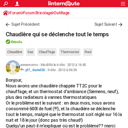
ACTUALITÉS
Forum
Forum Bricolage
Connexion
Outillage
S'inscrire
Rechercher
Société
Education
Villes
Politique
Faits Divers
Monde
+
SPORT
Sujet Précédent
Sujet Suivant
Football
Cyclisme
Forum
Coupe du monde 2026
Tennis
Rugby
CULTURE
Chaudière qui se déclenche tout le temps
TNT
Cinéma
Musique
Programme TV
Streaming
Sorties cinéma
+
FINANCE
Résolu
Impôts
Immobilier
Banque
Crédit
Retraite
Epargne
Risques naturels par ville
Assurance
Chaudière
Gaz
Chauffage
Thermostat
Fioul
AUTO
Réserver un essai
Berlines
Forum auto
Essais
Citadines
SUV
+
HIGH-TECH
annemomo
-
Modifié le 6 déc. 2012 à 16:45
jdf_daniel26
-
9 déc. 2012 à 06:36
Meilleur smartphone
Ordinateurs
Guide high-tech
Mobiles
Internet
Jeux vidéo
+
BRICOLAGE
Bonjour,
Nous avons une chaudière chappée TT2C pour le
Aménagement intérieur
Cuisine
Jardinage
+
Forum
Extérieur
Salle de bains
Rangement
WEEK-END
chauffage, et un thermostat d'ambiance (Siemens, neuf),
plus des radiateurs à vannes thermostatiques.
Escapades
Expositions
Week-end nature
Guides de France
Patrimoine
Musées
+
LIFESTYLE
Or le problème est le suivant : en deux mois, nous avons
consommé 600l de fuel (!!!), et la chaudière se déclenche
Bien-être
Mode
+
Art de vivre
Loisirs
Modes de vie
SANTE
tout le temps, malgré que le thermostat soit réglé sur 16 la
nuit et 18 le jour (donc pas très chaud!)
Guide de la santé
Médicaments
+
Alimentation
Maladies
Sommeil
VOYAGE
Quelqu'un peut-il m'expliquer où est le problème?? merci