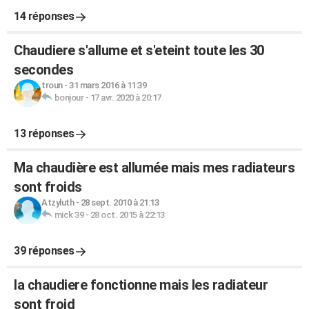
14 réponses
Chaudiere s'allume et s'eteint toute les 30
secondes
troun
-
31 mars 2016 à 11:39
bonjour
-
17 avr. 2020 à 20:17
13 réponses
Ma chaudière est allumée mais mes radiateurs
sont froids
Atzyluth
-
28 sept. 2010 à 21:13
mick 39
-
28 oct. 2015 à 22:13
39 réponses
la chaudiere fonctionne mais les radiateur
sont froid