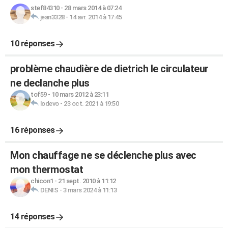
stef84310
-
28 mars 2014 à 07:24
jean3328
-
14 avr. 2014 à 17:45
10 réponses
problème chaudière de dietrich le circulateur
ne declanche plus
tof59
-
10 mars 2012 à 23:11
lodevo
-
23 oct. 2021 à 19:50
16 réponses
Mon chauffage ne se déclenche plus avec
mon thermostat
chicon1
-
21 sept. 2010 à 11:12
DENIS
-
3 mars 2024 à 11:13
14 réponses