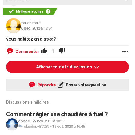
Meilleure réponse
touchatout
6 déc. 2012 à 17:54
vous habitez en alaska?
1
Commenter
Afficher toute la discussion
Répondre
Posez votre question
Discussions similaires
Comment régler une chaudière à fuel ?
opiace
-
22 nov. 2010 à 18:19
claudine437287
-
12 oct. 2020 à 16:46