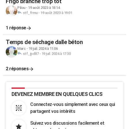
Frigo branché trop tot
Pilou
-
19 août 2023 à 18:14
stf_frmu
-
19 août 2023 à 19:01
1 réponse
Temps de séchage dalle béton
Marc
-
19 juil. 2024 à 11:06
stf_jpd87
-
19 juil. 2024 à 17:30
2 réponses
DEVENEZ MEMBRE EN QUELQUES CLICS
Connectez-vous simplement avec ceux qui
partagent vos intérêts
Suivez vos discussions facilement et