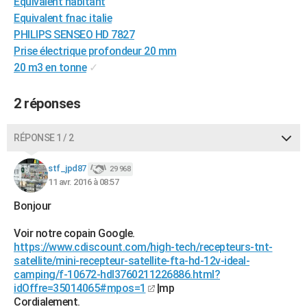
Equivalent habitant
City break
Voyage de noces
Climat
Destinations
Voyage nature
Forum
+
PHOTO
Equivalent fnac italie
PHILIPS SENSEO HD 7827
GUIDES D'ACHAT
Prise électrique profondeur 20 mm
20 m3 en tonne
✓
BONS PLANS
CARTE DE VOEUX
2 réponses
Carte Bonne année
Carte Pâques
Carte de Noël
Carte Saint-Valentin
Carte d'anniversaire
DICTIONNAIRE
RÉPONSE 1 / 2
Biographies
Expressions
Dictionnaire
Citations
Proverbes
PROGRAMME TV
stf_jpd87
29 968
11 avr. 2016 à 08:57
COPAINS D'AVANT
Bonjour
Se connecter
Collèges
Universités
Service militaire
S'inscrire
Lycées
Primaires
Entreprises
Avis de recherche
AVIS DE DÉCÈS
Voir notre copain Google.
FORUM
https://www.cdiscount.com/high-tech/recepteurs-tnt-
satellite/mini-recepteur-satellite-fta-hd-12v-ideal-
Lifestyle
Sport
Television
Cinema
Bricolage
Culture
Auto
Voyage
camping/f-10672-hdl3760211226886.html?
idOffre=35014065#mpos=1
|mp
Cordialement.