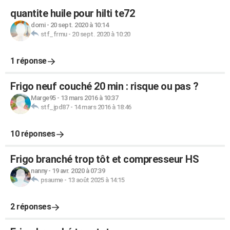
quantite huile pour hilti te72
domi
-
20 sept. 2020 à 10:14
stf_frmu
-
20 sept. 2020 à 10:20
1 réponse
Frigo neuf couché 20 min : risque ou pas ?
Marge95
-
13 mars 2016 à 10:37
stf_jpd87
-
14 mars 2016 à 18:46
10 réponses
Frigo branché trop tôt et compresseur HS
nanny
-
19 avr. 2020 à 07:39
psaume
-
13 août 2025 à 14:15
2 réponses