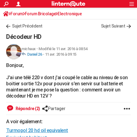
ACTUALITÉS
Forum
Forum Bricolage
Connexion
Electronique
S'inscrire
Rechercher
Société
Education
Villes
Politique
Faits Divers
Monde
+
SPORT
Sujet Précédent
Sujet Suivant
Football
Cyclisme
Forum
Coupe du monde 2026
Tennis
Rugby
CULTURE
Décodeur HD
TNT
Cinéma
Musique
Programme TV
Streaming
Sorties cinéma
+
FINANCE
michaux
-
Modifié le 11 avr. 2016 à 08:54
Daniel 26
-
11 avr. 2016 à 09:15
Impôts
Immobilier
Banque
Crédit
Retraite
Epargne
Risques naturels par ville
Assurance
AUTO
Bonjour,
Réserver un essai
Berlines
Forum auto
Essais
Citadines
SUV
+
HIGH-TECH
J'ai une télé 220 v dont j'ai coupé le cable au niveau de son
Meilleur smartphone
Ordinateurs
Guide high-tech
Mobiles
Internet
Jeux vidéo
+
BRICOLAGE
boitier sortie 12v pour pouvoir s'en servir sur batterie et
maintenant je me pose la question : comment avoir un
Aménagement intérieur
Cuisine
Jardinage
+
Forum
Extérieur
Salle de bains
Rangement
WEEK-END
décodeur HD en 12V ?
Escapades
Expositions
Week-end nature
Guides de France
Patrimoine
Musées
+
LIFESTYLE
Répondre (2)
Partager
Bien-être
Mode
+
Art de vivre
Loisirs
Modes de vie
SANTE
A voir également:
Turmopol 20 hd oil equivalent
Guide de la santé
Médicaments
+
Alimentation
Maladies
Sommeil
VOYAGE