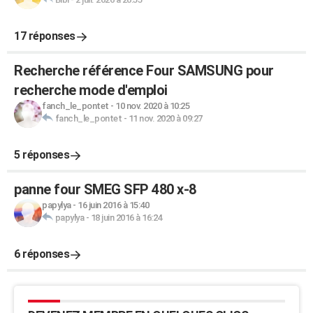
17 réponses
Recherche référence Four SAMSUNG pour
recherche mode d'emploi
fanch_le_pontet
-
10 nov. 2020 à 10:25
fanch_le_pontet
-
11 nov. 2020 à 09:27
5 réponses
panne four SMEG SFP 480 x-8
papylya
-
16 juin 2016 à 15:40
papylya
-
18 juin 2016 à 16:24
6 réponses