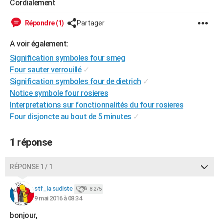
Cordialement
City break
Voyage de noces
Climat
Destinations
Voyage nature
Forum
+
PHOTO
Répondre (1)
Partager
GUIDES D'ACHAT
A voir également:
BONS PLANS
Signification symboles four smeg
Four sauter verrouillé
✓
CARTE DE VOEUX
Signification symboles four de dietrich
✓
Carte Bonne année
Carte Pâques
Carte de Noël
Carte Saint-Valentin
Carte d'anniversaire
DICTIONNAIRE
Notice symbole four rosieres
Interpretations sur fonctionnalités du four rosieres
Biographies
Expressions
Dictionnaire
Citations
Proverbes
PROGRAMME TV
Four disjoncte au bout de 5 minutes
✓
COPAINS D'AVANT
1 réponse
Se connecter
Collèges
Universités
Service militaire
S'inscrire
Lycées
Primaires
Entreprises
Avis de recherche
AVIS DE DÉCÈS
RÉPONSE 1 / 1
FORUM
Lifestyle
Sport
Television
Cinema
Bricolage
Culture
Auto
Voyage
stf_la sudiste
8 275
9 mai 2016 à 08:34
bonjour,