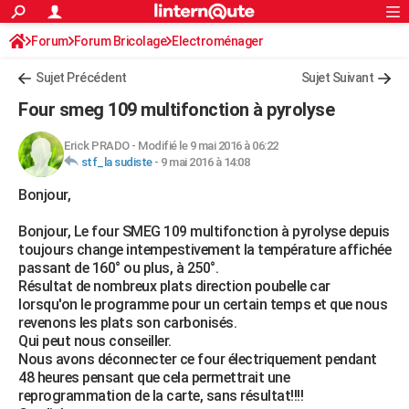
ACTUALITÉS
Forum
Forum Bricolage
Connexion
Electroménager
S'inscrire
Rechercher
Société
Education
Villes
Politique
Faits Divers
Monde
+
SPORT
Sujet Précédent
Sujet Suivant
Football
Cyclisme
Forum
Coupe du monde 2026
Tennis
Rugby
CULTURE
Four smeg 109 multifonction à pyrolyse
TNT
Cinéma
Musique
Programme TV
Streaming
Sorties cinéma
+
FINANCE
Erick PRADO
-
Modifié le 9 mai 2016 à 06:22
stf_la sudiste
-
9 mai 2016 à 14:08
Impôts
Immobilier
Banque
Crédit
Retraite
Epargne
Risques naturels par ville
Assurance
AUTO
Bonjour,
Réserver un essai
Berlines
Forum auto
Essais
Citadines
SUV
+
HIGH-TECH
Bonjour, Le four SMEG 109 multifonction à pyrolyse depuis
Meilleur smartphone
Ordinateurs
Guide high-tech
Mobiles
Internet
Jeux vidéo
+
BRICOLAGE
toujours change intempestivement la température affichée
passant de 160° ou plus, à 250°.
Aménagement intérieur
Cuisine
Jardinage
+
Forum
Extérieur
Salle de bains
Rangement
WEEK-END
Résultat de nombreux plats direction poubelle car
lorsqu'on le programme pour un certain temps et que nous
Escapades
Expositions
Week-end nature
Guides de France
Patrimoine
Musées
+
LIFESTYLE
revenons les plats son carbonisés.
Qui peut nous conseiller.
Bien-être
Mode
+
Art de vivre
Loisirs
Modes de vie
SANTE
Nous avons déconnecter ce four électriquement pendant
48 heures pensant que cela permettrait une
Guide de la santé
Médicaments
+
Alimentation
Maladies
Sommeil
VOYAGE
reprogrammation de la carte, sans résultat!!!!