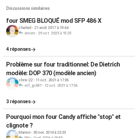
Discussions similaires
four SMEG BLOQUÉ mod SFP 486 X
charled
-
21 août 2017 à 19:44
smom
-
29 oct. 2023 à 15:25
4 réponses
Problème sur four traditionnel: De Dietrich
modèle: DOP 370 (modèle ancien)
chris-22
-
11 oct. 2021 à 17:05
stf_jpd87
-
12 oct. 2021 à 17:56
3 réponses
Pourquoi mon four Candy affiche "stop" et
clignote ?
Marion
-
30 nov. 2014 à 22:33
Bibi
-
2 juil. 2026 à 20:55