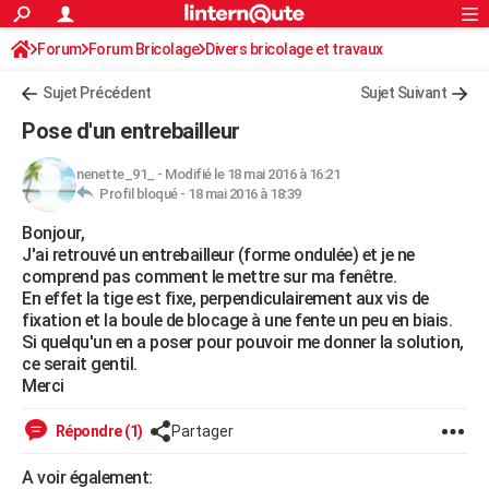
ACTUALITÉS
Forum
Forum Bricolage
Connexion
Divers bricolage et travaux
S'inscrire
Rechercher
Société
Education
Villes
Politique
Faits Divers
Monde
+
SPORT
Sujet Précédent
Sujet Suivant
Football
Cyclisme
Forum
Coupe du monde 2026
Tennis
Rugby
CULTURE
Pose d'un entrebailleur
TNT
Cinéma
Musique
Programme TV
Streaming
Sorties cinéma
+
FINANCE
nenette_91_
-
Modifié le 18 mai 2016 à 16:21
Profil bloqué -
18 mai 2016 à 18:39
Impôts
Immobilier
Banque
Crédit
Retraite
Epargne
Risques naturels par ville
Assurance
AUTO
Bonjour,
Réserver un essai
Berlines
Forum auto
Essais
Citadines
SUV
+
HIGH-TECH
J'ai retrouvé un entrebailleur (forme ondulée) et je ne
comprend pas comment le mettre sur ma fenêtre.
Meilleur smartphone
Ordinateurs
Guide high-tech
Mobiles
Internet
Jeux vidéo
+
BRICOLAGE
En effet la tige est fixe, perpendiculairement aux vis de
fixation et la boule de blocage à une fente un peu en biais.
Aménagement intérieur
Cuisine
Jardinage
+
Forum
Extérieur
Salle de bains
Rangement
WEEK-END
Si quelqu'un en a poser pour pouvoir me donner la solution,
ce serait gentil.
Escapades
Expositions
Week-end nature
Guides de France
Patrimoine
Musées
+
LIFESTYLE
Merci
Bien-être
Mode
+
Art de vivre
Loisirs
Modes de vie
SANTE
Répondre (1)
Partager
Guide de la santé
Médicaments
+
Alimentation
Maladies
Sommeil
VOYAGE
A voir également: