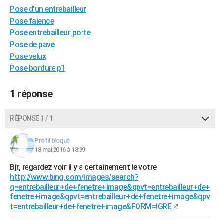
Pose d'un entrebailleur
City break
Voyage de noces
Climat
Destinations
Voyage nature
Forum
+
PHOTO
Pose faience
GUIDES D'ACHAT
Pose entrebailleur porte
Pose de pave
BONS PLANS
Pose velux
Pose bordure p1
CARTE DE VOEUX
Carte Bonne année
Carte Pâques
Carte de Noël
Carte Saint-Valentin
Carte d'anniversaire
DICTIONNAIRE
1 réponse
Biographies
Expressions
Dictionnaire
Citations
Proverbes
PROGRAMME TV
RÉPONSE 1 / 1
COPAINS D'AVANT
Profil bloqué
Se connecter
Collèges
Universités
Service militaire
S'inscrire
Lycées
Primaires
Entreprises
Avis de recherche
18 mai 2016 à 18:39
AVIS DE DÉCÈS
Bjr, regardez voir il y a certainement le votre
FORUM
http://www.bing.com/images/search?
q=entrebailleur+de+fenetre+image&qpvt=entrebailleur+de+
Lifestyle
Sport
Television
Cinema
Bricolage
Culture
Auto
Voyage
fenetre+image&qpvt=entrebailleur+de+fenetre+image&qpv
t=entrebailleur+de+fenetre+image&FORM=IGRE