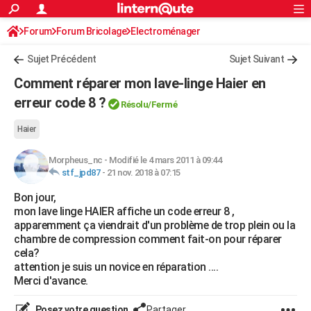
ACTUALITÉS
Forum
Forum Bricolage
Connexion
Electroménager
S'inscrire
Rechercher
Société
Education
Villes
Politique
Faits Divers
Monde
+
SPORT
Sujet Précédent
Sujet Suivant
Football
Cyclisme
Forum
Coupe du monde 2026
Tennis
Rugby
CULTURE
Comment réparer mon lave-linge Haier en
TNT
Cinéma
Musique
Programme TV
Streaming
Sorties cinéma
+
erreur code 8 ?
FINANCE
Résolu/Fermé
Impôts
Immobilier
Banque
Crédit
Retraite
Epargne
Risques naturels par ville
Assurance
AUTO
Haier
Réserver un essai
Berlines
Forum auto
Essais
Citadines
SUV
+
HIGH-TECH
Morpheus_nc
-
Modifié le 4 mars 2011 à 09:44
stf_jpd87
-
21 nov. 2018 à 07:15
Meilleur smartphone
Ordinateurs
Guide high-tech
Mobiles
Internet
Jeux vidéo
+
BRICOLAGE
Bon jour,
mon lave linge HAIER affiche un code erreur 8 ,
Aménagement intérieur
Cuisine
Jardinage
+
Forum
Extérieur
Salle de bains
Rangement
WEEK-END
apparemment ça viendrait d'un problème de trop plein ou la
chambre de compression comment fait-on pour réparer
Escapades
Expositions
Week-end nature
Guides de France
Patrimoine
Musées
+
LIFESTYLE
cela?
attention je suis un novice en réparation ....
Bien-être
Mode
+
Art de vivre
Loisirs
Modes de vie
SANTE
Merci d'avance.
Guide de la santé
Médicaments
+
Alimentation
Maladies
Sommeil
VOYAGE
Posez votre question
Partager