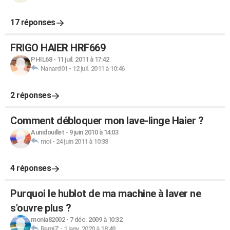
17 réponses
FRIGO HAIER HRF669
PHIL68
-
11 juil. 2011 à 17:42
Nanard01
-
12 juil. 2011 à 10:46
2 réponses
Comment débloquer mon lave-linge Haier ?
Aunidouillet
-
9 juin 2010 à 14:03
moi
-
24 juin 2011 à 10:38
4 réponses
Purquoi le hublot de ma machine à laver ne
s'ouvre plus ?
monia82002
-
7 déc. 2009 à 10:32
RemiZ
-
1 janv. 2020 à 18:49