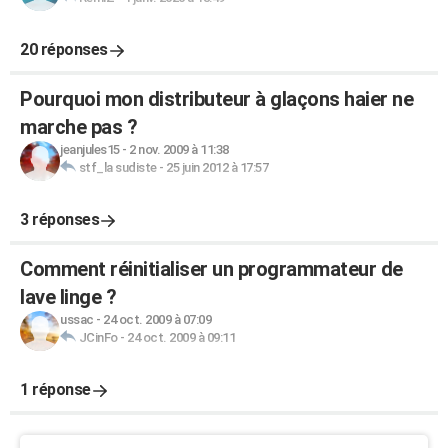
20 réponses
Pourquoi mon distributeur à glaçons haier ne
marche pas ?
jeanjules15
-
2 nov. 2009 à 11:38
stf_la sudiste
-
25 juin 2012 à 17:57
3 réponses
Comment réinitialiser un programmateur de
lave linge ?
ussac
-
24 oct. 2009 à 07:09
JCinFo
-
24 oct. 2009 à 09:11
1 réponse