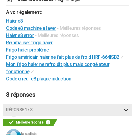
City break
Voyage de noces
Climat
Destinations
Voyage nature
Forum
+
PHOTO
A voir également:
GUIDES D'ACHAT
Haier e8
Code e8 machine a laver
- Meilleures réponses
BONS PLANS
Haier e8 error
- Meilleures réponses
Réinitialiser frigo haier
CARTE DE VOEUX
Frigo haier problème
Carte Bonne année
Carte Pâques
Carte de Noël
Carte Saint-Valentin
Carte d'anniversaire
DICTIONNAIRE
Frigo américain haier ne fait plus de froid HRF-664ISB2
✓
Mon frigo haier ne refroidit plus mais congélateur
Biographies
Expressions
Dictionnaire
Citations
Proverbes
PROGRAMME TV
fonctionne
✓
Code erreur e8 plaque induction
COPAINS D'AVANT
Se connecter
Collèges
Universités
Service militaire
S'inscrire
Lycées
Primaires
Entreprises
Avis de recherche
AVIS DE DÉCÈS
8 réponses
FORUM
RÉPONSE 1 / 8
Lifestyle
Sport
Television
Cinema
Bricolage
Culture
Auto
Voyage
Meilleure réponse
la sudiste