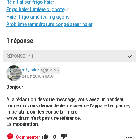
Réinitialiser frigo haier
City break
Voyage de noces
Climat
Destinations
Voyage nature
Forum
+
PHOTO
Frigo haier lumière clignote
✓
Haier frigo américain glaçons
GUIDES D'ACHAT
Problème température congélateur haier
BONS PLANS
1 réponse
CARTE DE VOEUX
Carte Bonne année
Carte Pâques
Carte de Noël
Carte Saint-Valentin
Carte d'anniversaire
RÉPONSE 1 / 1
DICTIONNAIRE
Biographies
Expressions
Dictionnaire
Citations
Proverbes
stf_jpd87
PROGRAMME TV
29 967
24 juin 2016 à 08:07
COPAINS D'AVANT
Bonjour
Se connecter
Collèges
Universités
Service militaire
S'inscrire
Lycées
Primaires
Entreprises
Avis de recherche
AVIS DE DÉCÈS
A la rédaction de votre message, vous avez un bandeau
rouge qui vous demande de préciser de l'appareil en panne;
FORUM
impératif pour les conseils , merci.
wave drum n'est pas une référence.
Lifestyle
Sport
Television
Cinema
Bricolage
Culture
Auto
Voyage
La modération.
0
Commenter