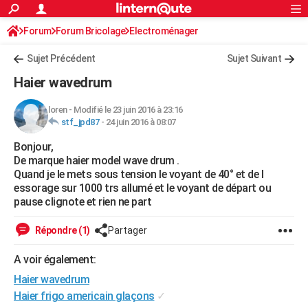
ACTUALITÉS
Forum
Forum Bricolage
Connexion
Electroménager
S'inscrire
Rechercher
Société
Education
Villes
Politique
Faits Divers
Monde
+
SPORT
Sujet Précédent
Sujet Suivant
Football
Cyclisme
Forum
Coupe du monde 2026
Tennis
Rugby
CULTURE
Haier wavedrum
TNT
Cinéma
Musique
Programme TV
Streaming
Sorties cinéma
+
FINANCE
loren
-
Modifié le 23 juin 2016 à 23:16
stf_jpd87
-
24 juin 2016 à 08:07
Impôts
Immobilier
Banque
Crédit
Retraite
Epargne
Risques naturels par ville
Assurance
AUTO
Bonjour,
Réserver un essai
Berlines
Forum auto
Essais
Citadines
SUV
+
HIGH-TECH
De marque haier model wave drum .
Quand je le mets sous tension le voyant de 40° et de l
Meilleur smartphone
Ordinateurs
Guide high-tech
Mobiles
Internet
Jeux vidéo
+
BRICOLAGE
essorage sur 1000 trs allumé et le voyant de départ ou
pause clignote et rien ne part
Aménagement intérieur
Cuisine
Jardinage
+
Forum
Extérieur
Salle de bains
Rangement
WEEK-END
Répondre (1)
Partager
Escapades
Expositions
Week-end nature
Guides de France
Patrimoine
Musées
+
LIFESTYLE
A voir également:
Bien-être
Mode
+
Art de vivre
Loisirs
Modes de vie
SANTE
Haier wavedrum
Guide de la santé
Médicaments
+
Alimentation
Maladies
Sommeil
Haier frigo americain glaçons
✓
VOYAGE