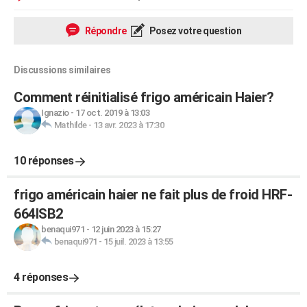
Répondre
Posez votre question
Discussions similaires
Comment réinitialisé frigo américain Haier?
Ignazio
-
17 oct. 2019 à 13:03
Mathilde
-
13 avr. 2023 à 17:30
10 réponses
frigo américain haier ne fait plus de froid HRF-
664ISB2
benaqui971
-
12 juin 2023 à 15:27
benaqui971
-
15 juil. 2023 à 13:55
4 réponses