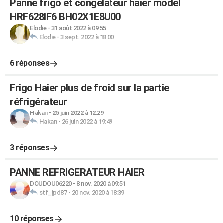
Panne frigo et congélateur haier model
HRF628IF6 BH02X1E8U00
Elodie
-
31 août 2022 à 09:55
Elodie
-
3 sept. 2022 à 18:00
6 réponses
Frigo Haier plus de froid sur la partie
réfrigérateur
Hakan
-
25 juin 2022 à 12:29
Hakan
-
26 juin 2022 à 19:49
3 réponses
PANNE REFRIGERATEUR HAIER
DOUDOU06220
-
8 nov. 2020 à 09:51
stf_jpd87
-
20 nov. 2020 à 18:39
10 réponses