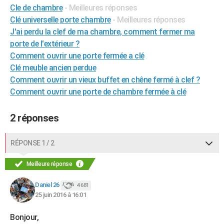
Cle de chambre
- Meilleures réponses
City break
Voyage de noces
Climat
Destinations
Voyage nature
Forum
+
PHOTO
Clé universelle porte chambre
- Meilleures réponses
J'ai perdu la clef de ma chambre, comment fermer ma
GUIDES D'ACHAT
porte de l'extérieur ?
BONS PLANS
Comment ouvrir une porte fermée a clé
Clé meuble ancien perdue
CARTE DE VOEUX
Comment ouvrir un vieux buffet en chêne fermé à clef ?
Carte Bonne année
Carte Pâques
Carte de Noël
Carte Saint-Valentin
Carte d'anniversaire
Comment ouvrir une porte de chambre fermée à clé
DICTIONNAIRE
Biographies
Expressions
Dictionnaire
Citations
Proverbes
PROGRAMME TV
2 réponses
COPAINS D'AVANT
RÉPONSE 1 / 2
Se connecter
Collèges
Universités
Service militaire
S'inscrire
Lycées
Primaires
Entreprises
Avis de recherche
AVIS DE DÉCÈS
Meilleure réponse
FORUM
Daniel 26
4 681
Lifestyle
Sport
Television
Cinema
Bricolage
Culture
Auto
Voyage
25 juin 2016 à 16:01
Bonjour,