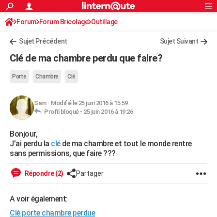
ACTUALITÉS
Forum
Forum Bricolage
Connexion
Outillage
S'inscrire
Rechercher
Société
Education
Villes
Politique
Faits Divers
Monde
+
SPORT
Sujet Précédent
Sujet Suivant
Football
Cyclisme
Forum
Coupe du monde 2026
Tennis
Rugby
CULTURE
Clé de ma chambre perdu que faire?
TNT
Cinéma
Musique
Programme TV
Streaming
Sorties cinéma
+
FINANCE
Porte
Chambre
Clé
Impôts
Immobilier
Banque
Crédit
Retraite
Epargne
Risques naturels par ville
Assurance
AUTO
Sam
-
Modifié le 25 juin 2016 à 15:59
Réserver un essai
Berlines
Forum auto
Essais
Citadines
SUV
+
HIGH-TECH
Profil bloqué -
25 juin 2016 à 19:26
Meilleur smartphone
Ordinateurs
Guide high-tech
Mobiles
Internet
Jeux vidéo
+
BRICOLAGE
Bonjour,
J'ai perdu la
clé
de ma chambre et tout le monde rentre
Aménagement intérieur
Cuisine
Jardinage
+
Forum
Extérieur
Salle de bains
Rangement
WEEK-END
sans permissions, que faire ???
Escapades
Expositions
Week-end nature
Guides de France
Patrimoine
Musées
+
LIFESTYLE
Répondre (2)
Partager
Bien-être
Mode
+
Art de vivre
Loisirs
Modes de vie
SANTE
A voir également:
Guide de la santé
Médicaments
+
Alimentation
Maladies
Sommeil
VOYAGE
Clé porte chambre perdue