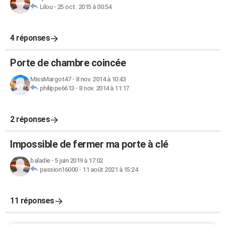
Lilou
-
25 oct. 2015 à 00:54
4 réponses
Porte de chambre coincée
MissMargot47
-
8 nov. 2014 à 10:43
philippe6613
-
8 nov. 2014 à 11:17
2 réponses
Impossible de fermer ma porte à clé
baladie
-
5 juin 2019 à 17:02
passion16000
-
11 août 2021 à 15:24
11 réponses