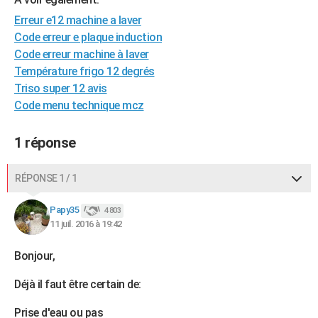
City break
Voyage de noces
Climat
Destinations
Voyage nature
Forum
+
PHOTO
Erreur e12 machine a laver
Code erreur e plaque induction
GUIDES D'ACHAT
Code erreur machine à laver
Température frigo 12 degrés
BONS PLANS
Triso super 12 avis
CARTE DE VOEUX
Code menu technique mcz
Carte Bonne année
Carte Pâques
Carte de Noël
Carte Saint-Valentin
Carte d'anniversaire
DICTIONNAIRE
1 réponse
Biographies
Expressions
Dictionnaire
Citations
Proverbes
PROGRAMME TV
RÉPONSE 1 / 1
COPAINS D'AVANT
Papy35
4 803
Se connecter
Collèges
Universités
Service militaire
S'inscrire
Lycées
Primaires
Entreprises
Avis de recherche
AVIS DE DÉCÈS
11 juil. 2016 à 19:42
FORUM
Bonjour,
Lifestyle
Sport
Television
Cinema
Bricolage
Culture
Auto
Voyage
Déjà il faut être certain de:
Prise d'eau ou pas