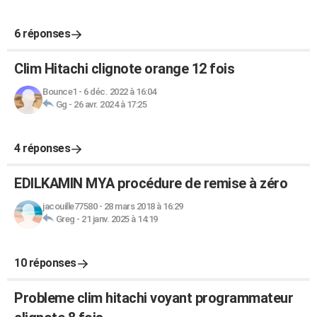
6 réponses
Clim Hitachi clignote orange 12 fois
Bounce1
-
6 déc. 2022 à 16:04
Gg
-
26 avr. 2024 à 17:25
4 réponses
EDILKAMIN MYA procédure de remise à zéro
jacouille77580
-
28 mars 2018 à 16:29
Greg
-
21 janv. 2025 à 14:19
10 réponses
Probleme clim hitachi voyant programmateur