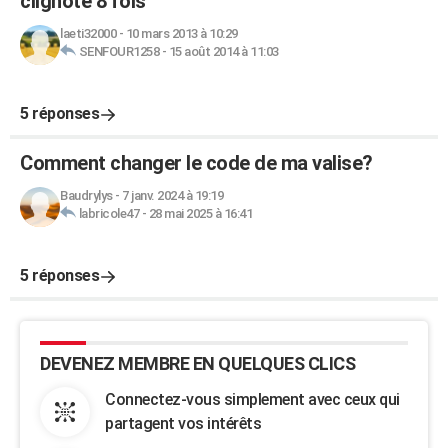
clignote 8 fois
laeti32000
-
10 mars 2013 à 10:29
SENFOUR1258
-
15 août 2014 à 11:03
5 réponses
Comment changer le code de ma valise?
Baudrylys
-
7 janv. 2024 à 19:19
labricole47
-
28 mai 2025 à 16:41
5 réponses
DEVENEZ MEMBRE EN QUELQUES CLICS
Connectez-vous simplement avec ceux qui
partagent vos intérêts