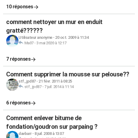
10 réponses
comment nettoyer un mur en enduit
gratté??????
Utilisateur anonyme
-
20 oct. 2009 à 11:34
Ma07
-
3 mai 2020 à 12:17
7 réponses
Comment supprimer la mousse sur pelouse??
stf_jpd87
-
21 févr. 2011 à 08:25
stf_jpd87
-
7 juil. 2014 à 11:14
6 réponses
Comment enlever bitume de
fondation/goudron sur parpaing ?
davbarr
-
8 juil. 2008 à 13:07