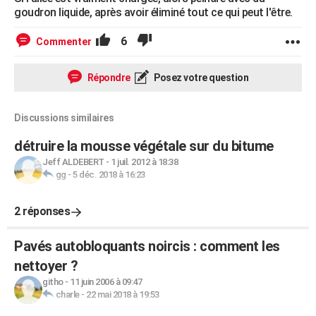
goudron liquide, après avoir éliminé tout ce qui peut l'être.
6
Commenter
Répondre
Posez votre question
Discussions similaires
détruire la mousse végétale sur du bitume
Jeff ALDEBERT
-
1 juil. 2012 à 18:38
gg
-
5 déc. 2018 à 16:23
2 réponses
Pavés autobloquants noircis : comment les
nettoyer ?
githo
-
11 juin 2006 à 09:47
charle
-
22 mai 2018 à 19:53