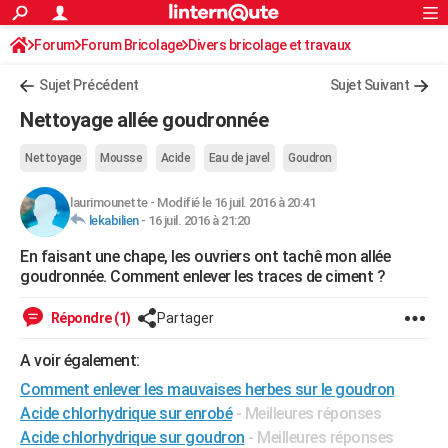
ACTUALITÉS
Forum
Forum Bricolage
Connexion
Divers bricolage et travaux
S'inscrire
Rechercher
Société
Education
Villes
Politique
Faits Divers
Monde
+
SPORT
Sujet Précédent
Sujet Suivant
Football
Cyclisme
Forum
Coupe du monde 2026
Tennis
Rugby
CULTURE
Nettoyage allée goudronnée
TNT
Cinéma
Musique
Programme TV
Streaming
Sorties cinéma
+
FINANCE
Nettoyage
Mousse
Acide
Eau de javel
Goudron
Impôts
Immobilier
Banque
Crédit
Retraite
Epargne
Risques naturels par ville
Assurance
AUTO
laurimounette
-
Modifié le 16 juil. 2016 à 20:41
lekabilien
-
16 juil. 2016 à 21:20
Réserver un essai
Berlines
Forum auto
Essais
Citadines
SUV
+
HIGH-TECH
En faisant une chape, les ouvriers ont tachê mon allée
Meilleur smartphone
Ordinateurs
Guide high-tech
Mobiles
Internet
Jeux vidéo
+
BRICOLAGE
goudronnée. Comment enlever les traces de ciment ?
Aménagement intérieur
Cuisine
Jardinage
+
Forum
Extérieur
Salle de bains
Rangement
WEEK-END
Répondre (1)
Partager
Escapades
Expositions
Week-end nature
Guides de France
Patrimoine
Musées
+
LIFESTYLE
A voir également:
Bien-être
Mode
+
Art de vivre
Loisirs
Modes de vie
Comment enlever les mauvaises herbes sur le goudron
SANTE
Acide chlorhydrique sur enrobé
- Meilleures réponses
Guide de la santé
Médicaments
+
Alimentation
Maladies
Sommeil
VOYAGE
Acide chlorhydrique sur goudron
- Meilleures réponses