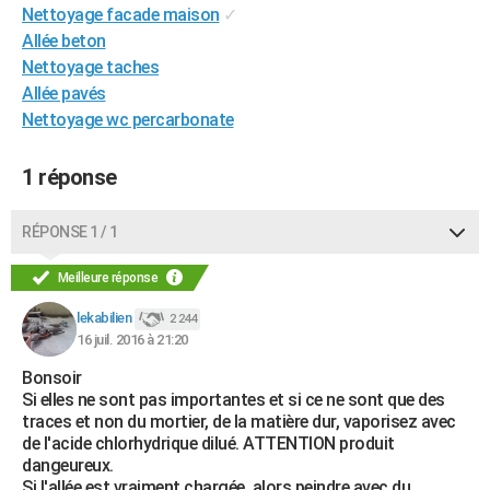
Nettoyage facade maison
✓
City break
Voyage de noces
Climat
Destinations
Voyage nature
Forum
+
PHOTO
Allée beton
Nettoyage taches
GUIDES D'ACHAT
Allée pavés
BONS PLANS
Nettoyage wc percarbonate
CARTE DE VOEUX
1 réponse
Carte Bonne année
Carte Pâques
Carte de Noël
Carte Saint-Valentin
Carte d'anniversaire
DICTIONNAIRE
RÉPONSE 1 / 1
Biographies
Expressions
Dictionnaire
Citations
Proverbes
PROGRAMME TV
Meilleure réponse
COPAINS D'AVANT
lekabilien
2 244
Se connecter
Collèges
Universités
Service militaire
S'inscrire
Lycées
Primaires
Entreprises
Avis de recherche
AVIS DE DÉCÈS
16 juil. 2016 à 21:20
Bonsoir
FORUM
Si elles ne sont pas importantes et si ce ne sont que des
Lifestyle
Sport
Television
Cinema
Bricolage
Culture
Auto
Voyage
traces et non du mortier, de la matière dur, vaporisez avec
de l'acide chlorhydrique dilué. ATTENTION produit
dangeureux.
Si l'allée est vraiment chargée, alors peindre avec du