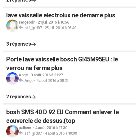
lave vaisselle electrolux ne demarre plus
sergebdr
-
24 juil. 2016 à 10:56
stf_jpd87
-
25 juil. 2016 à 06:49
3 réponses
Porte lave vaisselle bosch GI45M95EU : le
verrou ne ferme plus
Ange
-
3 août 2016 à 21:27
Ange
-
4 août 2016 à 08:25
2 réponses
bosh SMS 40 D 92 EU Comment enlever le
couvercle de dessus.(top
palhenri
-
4 août 2016 à 17:30
stf_jpd87
-
4 août 2016 à 19:00