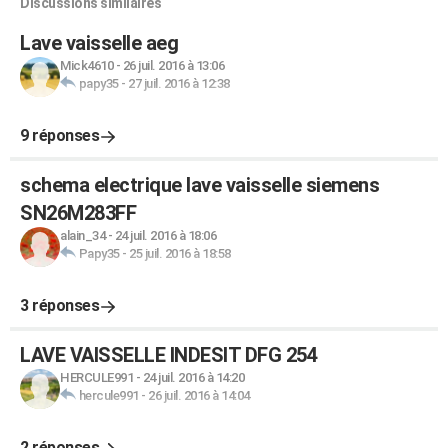
Discussions similaires
Lave vaisselle aeg
Mick4610
-
26 juil. 2016 à 13:06
papy35
-
27 juil. 2016 à 12:38
9 réponses
schema electrique lave vaisselle siemens
SN26M283FF
alain_34
-
24 juil. 2016 à 18:06
Papy35
-
25 juil. 2016 à 18:58
3 réponses
LAVE VAISSELLE INDESIT DFG 254
HERCULE991
-
24 juil. 2016 à 14:20
hercule991
-
26 juil. 2016 à 14:04
2 réponses