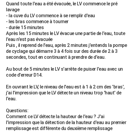
Quand toute l'eau a été évacuée, le LV commence le pré
City break
Voyage de noces
Climat
Destinations
Voyage nature
Forum
+
PHOTO
lavage
- la cuve du LV commence à se remplir d'eau
GUIDES D'ACHAT
- les bras commence à tourner
- durée 15 minutes
BONS PLANS
Après les 15 minutes le LV évacue une partie de l'eau, toute
l'eau n'est pas évacuée
CARTE DE VOEUX
Puis , il reprend de l'eau, après 2 minutes j'entends la pompe
de cyclage qui démarre 3 à 4 fois sur des durée de 2 à 3
Carte Bonne année
Carte Pâques
Carte de Noël
Carte Saint-Valentin
Carte d'anniversaire
DICTIONNAIRE
secondes, tout en continuant à prendre de d'eau.
Biographies
Expressions
Dictionnaire
Citations
Proverbes
PROGRAMME TV
Au bout de 5 minutes le LV s'arrête de puiser l'eau avec un
code d'erreur D14.
COPAINS D'AVANT
En ouvrant le LV, le niveau de l'eau est à 1 à 2 cm des 'bras',
Se connecter
Collèges
Universités
Service militaire
S'inscrire
Lycées
Primaires
Entreprises
Avis de recherche
AVIS DE DÉCÈS
j'ai l'impression que le LV détecte un niveau trop 'haut' de
l'eau.
FORUM
Questions:
Lifestyle
Sport
Television
Cinema
Bricolage
Culture
Auto
Voyage
Comment ce LV détecte la hauteur de l'eau ? J'ai
l'impression que la détection de la hauteur d'eau au premier
remplissage est différente du deuxième remplissage