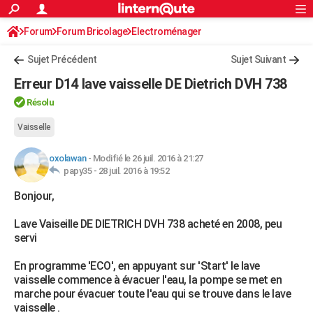
ACTUALITÉS
Forum
Forum Bricolage
Connexion
Electroménager
S'inscrire
Rechercher
Société
Education
Villes
Politique
Faits Divers
Monde
+
SPORT
Sujet Précédent
Sujet Suivant
Football
Cyclisme
Forum
Coupe du monde 2026
Tennis
Rugby
CULTURE
Erreur D14 lave vaisselle DE Dietrich DVH 738
TNT
Cinéma
Musique
Programme TV
Streaming
Sorties cinéma
+
FINANCE
Résolu
Impôts
Immobilier
Banque
Crédit
Retraite
Epargne
Risques naturels par ville
Assurance
Vaisselle
AUTO
Réserver un essai
Berlines
Forum auto
Essais
Citadines
SUV
+
HIGH-TECH
oxolawan
-
Modifié le 26 juil. 2016 à 21:27
papy35 -
28 juil. 2016 à 19:52
Meilleur smartphone
Ordinateurs
Guide high-tech
Mobiles
Internet
Jeux vidéo
+
BRICOLAGE
Bonjour,
Aménagement intérieur
Cuisine
Jardinage
+
Forum
Extérieur
Salle de bains
Rangement
WEEK-END
Lave Vaiseille DE DIETRICH DVH 738 acheté en 2008, peu
servi
Escapades
Expositions
Week-end nature
Guides de France
Patrimoine
Musées
+
LIFESTYLE
En programme 'ECO', en appuyant sur 'Start' le lave
Bien-être
Mode
+
Art de vivre
Loisirs
Modes de vie
SANTE
vaisselle commence à évacuer l'eau, la pompe se met en
marche pour évacuer toute l'eau qui se trouve dans le lave
Guide de la santé
Médicaments
+
Alimentation
Maladies
Sommeil
VOYAGE
vaisselle .