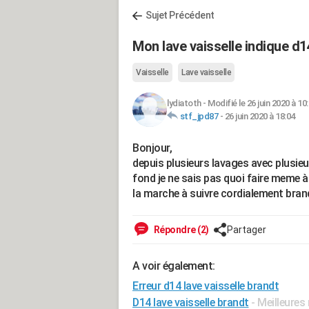
Sujet Précédent
Mon lave vaisselle indique d
Vaisselle
Lave vaisselle
lydiatoth
-
Modifié le 26 juin 2020 à 10
stf_jpd87
-
26 juin 2020 à 18:04
Bonjour,
depuis plusieurs lavages avec plusieur
fond je ne sais pas quoi faire meme à 
la marche à suivre cordialement bra
Répondre (2)
Partager
A voir également:
Erreur d14 lave vaisselle brandt
D14 lave vaisselle brandt
- Meilleures