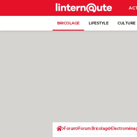
AC
BRICOLAGE
LIFESTYLE
CULTURE
Forum
Forum Bricolage
Electroména