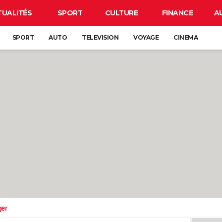
TUALITÉS
SPORT
CULTURE
FINANCE
A
SPORT
AUTO
TELEVISION
VOYAGE
CINEMA
ger