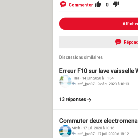
0
Commenter
Affiche
Répond
Discussions similaires
Erreur F10 sur lave vaisselle 
Tina
-
14 juin 2020 à 11:54
stf_jpd87
-
9 déc. 2023 à 18:13
13 réponses
Commuter deux electromenag
Mich
-
17 juil. 2020 à 10:16
stf_jpd87
-
17 juil. 2020 à 18:12