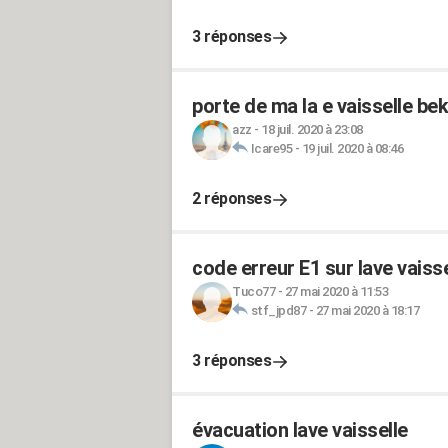
3 réponses
porte de ma la e vaisselle be
azz
-
18 juil. 2020 à 23:08
Icare95
-
19 juil. 2020 à 08:46
2 réponses
code erreur E1 sur lave vais
Tuco77
-
27 mai 2020 à 11:53
stf_jpd87
-
27 mai 2020 à 18:17
3 réponses
évacuation lave vaisselle