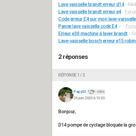
Lave vaisselle brandt erreur d14
- Mei
Lave vaisselle brandt erreur e4
-
Foru
Code erreur E4 sur mon lave-vaisselle
Panne lave vaisselle code E4
✓
-
Foru
Erreur e30 machine à laver brandt
- G
Lave-vaisselle bosch erreur e15 robin
2 réponses
RÉPONSE 1 / 2
Papy35
4 804
26 juin 2020 à 13:20
Bonjour,
D14 pompe de cyclage bloquée la gro