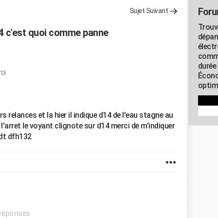
Foru
Sujet Suivant
Trouv
14 c'est quoi comme panne
dépan
élect
commu
durée
:13
Écono
optimi
s relances et la hier il indique d14 de l'eau stagne au
l'arret le voyant clignote sur d14 merci de m'indiquer
ndt dfh132
 réponses