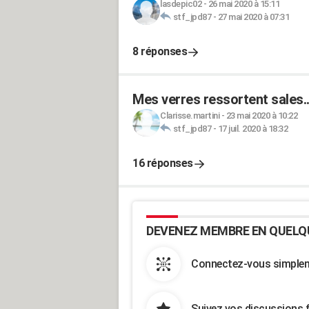
lasdepic02
-
26 mai 2020 à 15:11
stf_jpd87
-
27 mai 2020 à 07:31
8 réponses
Mes verres ressortent sales..
Clarisse.martini
-
23 mai 2020 à 10:22
stf_jpd87
-
17 juil. 2020 à 18:32
16 réponses
DEVENEZ MEMBRE EN QUELQ
Connectez-vous simpleme
Suivez vos discussions 