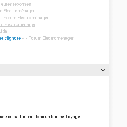
lleures réponses
m Electroménager
-
Forum Electroménager
m Electroménager
uide
et clignote
✓
-
Forum Electroménager
sse ou sa turbine donc un bon nettoyage