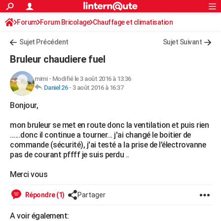
ACTUALITÉS
Forum
Forum Bricolage
Connexion
Chauffage et climatisation
S'inscrire
Rechercher
Société
Education
Villes
Politique
Faits Divers
Monde
+
SPORT
Sujet Précédent
Sujet Suivant
Football
Cyclisme
Forum
Coupe du monde 2026
Tennis
Rugby
CULTURE
Bruleur chaudiere fuel
TNT
Cinéma
Musique
Programme TV
Streaming
Sorties cinéma
+
FINANCE
mimi
-
Modifié le 3 août 2016 à 13:36
Daniel 26
-
3 août 2016 à 16:37
Impôts
Immobilier
Banque
Crédit
Retraite
Epargne
Risques naturels par ville
Assurance
AUTO
Bonjour,
Réserver un essai
Berlines
Forum auto
Essais
Citadines
SUV
+
HIGH-TECH
mon bruleur se met en route donc la ventilation et puis rien
Meilleur smartphone
Ordinateurs
Guide high-tech
Mobiles
Internet
Jeux vidéo
+
BRICOLAGE
......donc il continue a tourner... j'ai changé le boitier de
commande (sécurité), j'ai testé a la prise de l’électrovanne
Aménagement intérieur
Cuisine
Jardinage
+
Forum
Extérieur
Salle de bains
Rangement
WEEK-END
pas de courant pffff je suis perdu ..
Escapades
Expositions
Week-end nature
Guides de France
Patrimoine
Musées
+
LIFESTYLE
Merci vous
Bien-être
Mode
+
Art de vivre
Loisirs
Modes de vie
SANTE
Répondre (1)
Partager
Guide de la santé
Médicaments
+
Alimentation
Maladies
Sommeil
VOYAGE
A voir également: