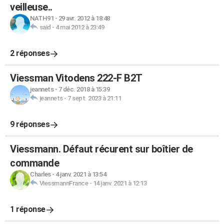
veilleuse..
NATH91
-
29 avr. 2012 à 18:48
said
-
4 mai 2012 à 23:49
2 réponses
Viessman Vitodens 222-F B2T
jeannets
-
7 déc. 2018 à 15:39
jeannets
-
7 sept. 2023 à 21:11
9 réponses
Viessmann. Défaut récurent sur boîtier de
commande
Charles
-
4 janv. 2021 à 13:54
ViessmannFrance
-
14 janv. 2021 à 12:13
1 réponse