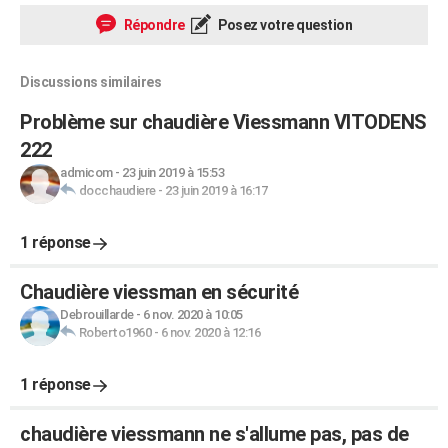
Répondre
Posez votre question
Discussions similaires
Problème sur chaudière Viessmann VITODENS
222
admicom
-
23 juin 2019 à 15:53
docchaudiere
-
23 juin 2019 à 16:17
1 réponse
Chaudière viessman en sécurité
Debrouillarde
-
6 nov. 2020 à 10:05
Roberto1960
-
6 nov. 2020 à 12:16
1 réponse
chaudière viessmann ne s'allume pas, pas de