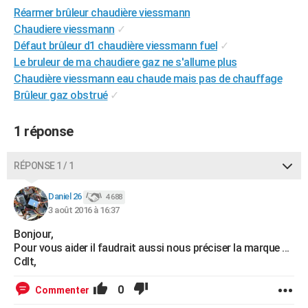
Réarmer brûleur chaudière viessmann
City break
Voyage de noces
Climat
Destinations
Voyage nature
Forum
+
PHOTO
Chaudiere viessmann
✓
GUIDES D'ACHAT
Défaut brûleur d1 chaudière viessmann fuel
✓
Le bruleur de ma chaudiere gaz ne s'allume plus
BONS PLANS
Chaudière viessmann eau chaude mais pas de chauffage
Brûleur gaz obstrué
✓
CARTE DE VOEUX
Carte Bonne année
Carte Pâques
Carte de Noël
Carte Saint-Valentin
Carte d'anniversaire
DICTIONNAIRE
1 réponse
Biographies
Expressions
Dictionnaire
Citations
Proverbes
PROGRAMME TV
RÉPONSE 1 / 1
COPAINS D'AVANT
Daniel 26
4 688
Se connecter
Collèges
Universités
Service militaire
S'inscrire
Lycées
Primaires
Entreprises
Avis de recherche
3 août 2016 à 16:37
AVIS DE DÉCÈS
Bonjour,
FORUM
Pour vous aider il faudrait aussi nous préciser la marque ...
Cdlt,
Lifestyle
Sport
Television
Cinema
Bricolage
Culture
Auto
Voyage
0
Commenter