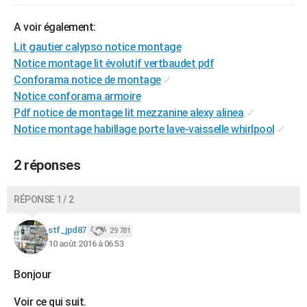
City break
Voyage de noces
Climat
Destinations
Voyage nature
Forum
+
PHOTO
A voir également:
GUIDES D'ACHAT
Lit gautier calypso notice montage
Notice montage lit évolutif vertbaudet pdf
BONS PLANS
Conforama notice de montage
✓
Notice conforama armoire
CARTE DE VOEUX
Pdf notice de montage lit mezzanine alexy alinea
✓
Carte Bonne année
Carte Pâques
Carte de Noël
Carte Saint-Valentin
Carte d'anniversaire
DICTIONNAIRE
Notice montage habillage porte lave-vaisselle whirlpool
✓
Biographies
Expressions
Dictionnaire
Citations
Proverbes
PROGRAMME TV
2 réponses
COPAINS D'AVANT
RÉPONSE 1 / 2
Se connecter
Collèges
Universités
Service militaire
S'inscrire
Lycées
Primaires
Entreprises
Avis de recherche
AVIS DE DÉCÈS
stf_jpd87
29 781
FORUM
10 août 2016 à 06:53
Lifestyle
Sport
Television
Cinema
Bricolage
Culture
Auto
Voyage
Bonjour
Voir ce qui suit.