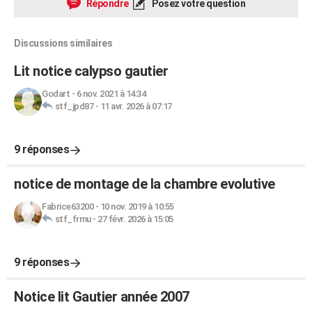
Répondre
Posez votre question
Discussions similaires
Lit notice calypso gautier
Godart
-
6 nov. 2021 à 14:34
stf_jpd87
-
11 avr. 2026 à 07:17
9 réponses
notice de montage de la chambre evolutive
Fabrice63200
-
10 nov. 2019 à 10:55
stf_frmu
-
27 févr. 2026 à 15:05
9 réponses
Notice lit Gautier année 2007