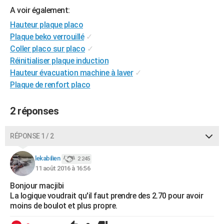
A voir également:
City break
Voyage de noces
Climat
Destinations
Voyage nature
Forum
+
PHOTO
Hauteur plaque placo
GUIDES D'ACHAT
Plaque beko verrouillé
✓
Coller placo sur placo
✓
BONS PLANS
Réinitialiser plaque induction
Hauteur évacuation machine à laver
✓
CARTE DE VOEUX
Plaque de renfort placo
Carte Bonne année
Carte Pâques
Carte de Noël
Carte Saint-Valentin
Carte d'anniversaire
DICTIONNAIRE
2 réponses
Biographies
Expressions
Dictionnaire
Citations
Proverbes
PROGRAMME TV
COPAINS D'AVANT
RÉPONSE 1 / 2
Se connecter
Collèges
Universités
Service militaire
S'inscrire
Lycées
Primaires
Entreprises
Avis de recherche
AVIS DE DÉCÈS
lekabilien
2 245
11 août 2016 à 16:56
FORUM
Bonjour macjibi
Lifestyle
Sport
Television
Cinema
Bricolage
Culture
Auto
Voyage
La logique voudrait qu'il faut prendre des 2.70 pour avoir
moins de boulot et plus propre.