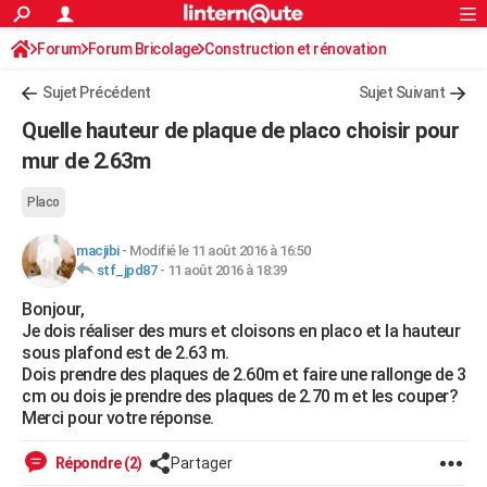
ACTUALITÉS
Forum
Forum Bricolage
Connexion
Construction et rénovation
S'inscrire
Rechercher
Société
Education
Villes
Politique
Faits Divers
Monde
+
SPORT
Sujet Précédent
Sujet Suivant
Football
Cyclisme
Forum
Coupe du monde 2026
Tennis
Rugby
CULTURE
Quelle hauteur de plaque de placo choisir pour
TNT
Cinéma
Musique
Programme TV
Streaming
Sorties cinéma
+
mur de 2.63m
FINANCE
Impôts
Immobilier
Banque
Crédit
Retraite
Epargne
Risques naturels par ville
Assurance
AUTO
Placo
Réserver un essai
Berlines
Forum auto
Essais
Citadines
SUV
+
HIGH-TECH
macjibi
-
Modifié le 11 août 2016 à 16:50
stf_jpd87
-
11 août 2016 à 18:39
Meilleur smartphone
Ordinateurs
Guide high-tech
Mobiles
Internet
Jeux vidéo
+
BRICOLAGE
Bonjour,
Je dois réaliser des murs et cloisons en placo et la hauteur
Aménagement intérieur
Cuisine
Jardinage
+
Forum
Extérieur
Salle de bains
Rangement
WEEK-END
sous plafond est de 2.63 m.
Dois prendre des plaques de 2.60m et faire une rallonge de 3
Escapades
Expositions
Week-end nature
Guides de France
Patrimoine
Musées
+
LIFESTYLE
cm ou dois je prendre des plaques de 2.70 m et les couper?
Merci pour votre réponse.
Bien-être
Mode
+
Art de vivre
Loisirs
Modes de vie
SANTE
Répondre (2)
Partager
Guide de la santé
Médicaments
+
Alimentation
Maladies
Sommeil
VOYAGE