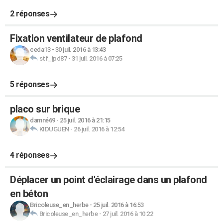
2 réponses
Fixation ventilateur de plafond
ceda13
-
30 juil. 2016 à 13:43
stf_jpd87
-
31 juil. 2016 à 07:25
5 réponses
placo sur brique
damné69
-
25 juil. 2016 à 21:15
KIDUGUEN
-
26 juil. 2016 à 12:54
4 réponses
Déplacer un point d'éclairage dans un plafond
en béton
Bricoleuse_en_herbe
-
25 juil. 2016 à 16:53
Bricoleuse_en_herbe
-
27 juil. 2016 à 10:22