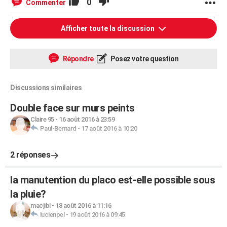
0
Commenter
Afficher toute la discussion
Répondre
Posez votre question
Discussions similaires
Double face sur murs peints
Claire 95
-
16 août 2016 à 23:59
Paul-Bernard
-
17 août 2016 à 10:20
2 réponses
la manutention du placo est-elle possible sous
la pluie?
macjibi
-
18 août 2016 à 11:16
lucienpel
-
19 août 2016 à 09:45