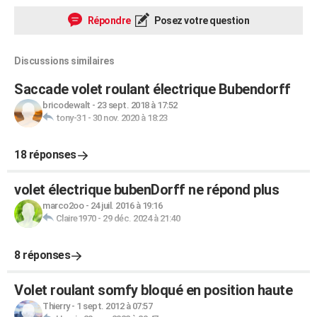
Répondre
Posez votre question
Discussions similaires
Saccade volet roulant électrique Bubendorff
bricodewalt
-
23 sept. 2018 à 17:52
tony-31
-
30 nov. 2020 à 18:23
18 réponses
volet électrique bubenDorff ne répond plus
marco2oo
-
24 juil. 2016 à 19:16
Claire1970
-
29 déc. 2024 à 21:40
8 réponses
Volet roulant somfy bloqué en position haute
Thierry
-
1 sept. 2012 à 07:57