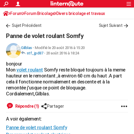
ACTUALITÉS
Forum
Forum Bricolage
Connexion
Divers bricolage et travaux
S'inscrire
Rechercher
Société
Education
Villes
Politique
Faits Divers
Monde
+
SPORT
Sujet Précédent
Sujet Suivant
Football
Cyclisme
Forum
Coupe du monde 2026
Tennis
Rugby
CULTURE
Panne de volet roulant Somfy
TNT
Cinéma
Musique
Programme TV
Streaming
Sorties cinéma
+
FINANCE
Gilblas
-
Modifié le 20 août 2016 à 15:20
stf_jpd87
-
20 août 2016 à 18:24
Impôts
Immobilier
Banque
Crédit
Retraite
Epargne
Risques naturels par ville
Assurance
AUTO
bonjour
Réserver un essai
Berlines
Forum auto
Essais
Citadines
SUV
+
HIGH-TECH
Mon
volet roulant
Somfy reste bloqué toujours à la meme
hauteur en le remontant ,à environ 60 cm du haut .A part
Meilleur smartphone
Ordinateurs
Guide high-tech
Mobiles
Internet
Jeux vidéo
+
BRICOLAGE
cela il fonctionne normalement en descente et à la
remontée j'usque ce point de bloquage.
Aménagement intérieur
Cuisine
Jardinage
+
Forum
Extérieur
Salle de bains
Rangement
WEEK-END
Cordialement,Gilblas.
Escapades
Expositions
Week-end nature
Guides de France
Patrimoine
Musées
+
LIFESTYLE
Répondre (1)
Partager
Bien-être
Mode
+
Art de vivre
Loisirs
Modes de vie
SANTE
A voir également:
Panne de volet roulant Somfy
Guide de la santé
Médicaments
+
Alimentation
Maladies
Sommeil
VOYAGE