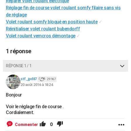
Reparer volet roulant electrique
City break
Voyage de noces
Climat
Destinations
Voyage nature
Forum
+
PHOTO
Réglage fin de course volet roulant somfy filaire sans vis
de réglage
GUIDES D'ACHAT
Volet roulant somfy bloqué en position haute
✓
Réinitialiser volet roulant bubendorff
BONS PLANS
Volet roulant vemcros démontage
✓
CARTE DE VOEUX
1 réponse
Carte Bonne année
Carte Pâques
Carte de Noël
Carte Saint-Valentin
Carte d'anniversaire
DICTIONNAIRE
Biographies
Expressions
Dictionnaire
Citations
Proverbes
RÉPONSE 1 / 1
PROGRAMME TV
COPAINS D'AVANT
stf_jpd87
29 967
20 août 2016 à 18:24
Se connecter
Collèges
Universités
Service militaire
S'inscrire
Lycées
Primaires
Entreprises
Avis de recherche
AVIS DE DÉCÈS
Bonjour
FORUM
Voir le réglage fin de course .
Cordialement.
Lifestyle
Sport
Television
Cinema
Bricolage
Culture
Auto
Voyage
0
Commenter