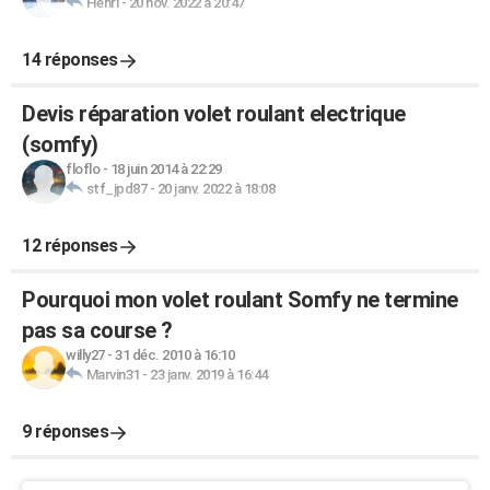
Henri
-
20 nov. 2022 à 20:47
14 réponses
Devis réparation volet roulant electrique
(somfy)
floflo
-
18 juin 2014 à 22:29
stf_jpd87
-
20 janv. 2022 à 18:08
12 réponses
Pourquoi mon volet roulant Somfy ne termine
pas sa course ?
willy27
-
31 déc. 2010 à 16:10
Marvin31
-
23 janv. 2019 à 16:44
9 réponses