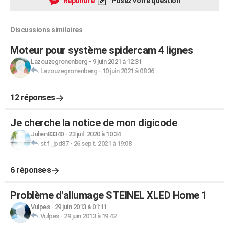
Répondre
Posez votre question
Discussions similaires
Moteur pour système spidercam 4 lignes
Lazouzegronenberg
-
9 juin 2021 à 12:31
Lazouzegronenberg
-
10 juin 2021 à 08:36
12 réponses
Je cherche la notice de mon digicode
Julien83340
-
23 juil. 2020 à 10:34
stf_jpd87
-
26 sept. 2021 à 19:08
6 réponses
Problème d'allumage STEINEL XLED Home 1
Vulpes
-
29 juin 2013 à 01:11
Vulpes
-
29 juin 2013 à 19:42