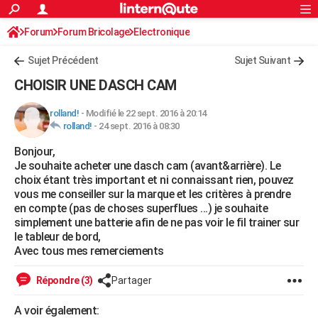
ACTUALITÉS
Forum
Forum Bricolage
Connexion
Electronique
S'inscrire
Rechercher
Société
Education
Villes
Politique
Faits Divers
Monde
+
SPORT
Sujet Précédent
Sujet Suivant
Football
Cyclisme
Forum
Coupe du monde 2026
Tennis
Rugby
CULTURE
CHOISIR UNE DASCH CAM
TNT
Cinéma
Musique
Programme TV
Streaming
Sorties cinéma
+
FINANCE
rolland!
-
Modifié le 22 sept. 2016 à 20:14
rolland!
-
24 sept. 2016 à 08:30
Impôts
Immobilier
Banque
Crédit
Retraite
Epargne
Risques naturels par ville
Assurance
AUTO
Bonjour,
Réserver un essai
Berlines
Forum auto
Essais
Citadines
SUV
+
HIGH-TECH
Je souhaite acheter une dasch cam (avant&arrière). Le
choix étant très important et ni connaissant rien, pouvez
Meilleur smartphone
Ordinateurs
Guide high-tech
Mobiles
Internet
Jeux vidéo
+
BRICOLAGE
vous me conseiller sur la marque et les critères à prendre
en compte (pas de choses superflues ...) je souhaite
Aménagement intérieur
Cuisine
Jardinage
+
Forum
Extérieur
Salle de bains
Rangement
WEEK-END
simplement une batterie afin de ne pas voir le fil trainer sur
le tableur de bord,
Escapades
Expositions
Week-end nature
Guides de France
Patrimoine
Musées
+
LIFESTYLE
Avec tous mes remerciements
Bien-être
Mode
+
Art de vivre
Loisirs
Modes de vie
SANTE
Répondre (3)
Partager
Guide de la santé
Médicaments
+
Alimentation
Maladies
Sommeil
VOYAGE
A voir également: