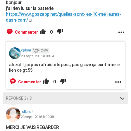
bonjour
j'ai rien lu sur la batterie
https://www.gpszapp.net/quelles-sont-les-10-meilleures-
dash-cam/
0
Commenter
xplom
2 697
23 sept. 2016 à 09:04
ah zut ! j'ai pas rafraîchi le post, pas grave ça confirme le
lien de gt.55
0
Commenter
RÉPONSE 3 / 3
rolland!
23 sept. 2016 à 09:38
MERCI JE VAIS REGARDER