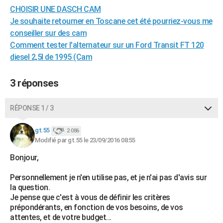
CHOISIR UNE DASCH CAM
City break
Voyage de noces
Climat
Destinations
Voyage nature
Forum
+
PHOTO
Je souhaite retourner en Toscane cet été pourriez-vous me
GUIDES D'ACHAT
conseiller sur des cam
Comment tester l'alternateur sur un Ford Transit FT 120
BONS PLANS
diesel 2,5l de 1995 (Cam
CARTE DE VOEUX
3 réponses
Carte Bonne année
Carte Pâques
Carte de Noël
Carte Saint-Valentin
Carte d'anniversaire
DICTIONNAIRE
RÉPONSE 1 / 3
Biographies
Expressions
Dictionnaire
Citations
Proverbes
PROGRAMME TV
gt.55
2 086
COPAINS D'AVANT
Modifié par gt.55 le 23/09/2016 08:55
Se connecter
Collèges
Universités
Service militaire
S'inscrire
Lycées
Primaires
Entreprises
Avis de recherche
AVIS DE DÉCÈS
Bonjour,
FORUM
Personnellement je n'en utilise pas, et je n'ai pas d'avis sur
la question.
Lifestyle
Sport
Television
Cinema
Bricolage
Culture
Auto
Voyage
Je pense que c'est à vous de définir les critères
prépondérants, en fonction de vos besoins, de vos
attentes, et de votre budget...