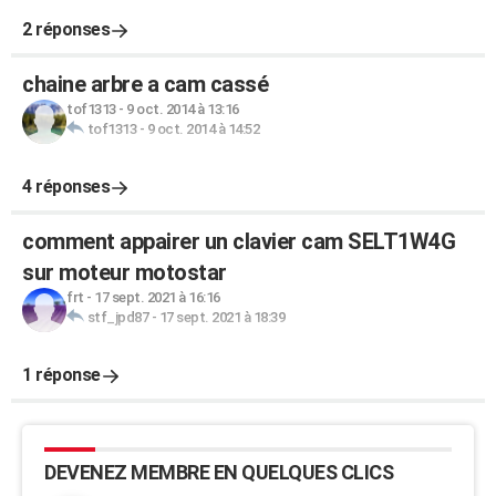
2 réponses
chaine arbre a cam cassé
tof1313
-
9 oct. 2014 à 13:16
tof1313
-
9 oct. 2014 à 14:52
4 réponses
comment appairer un clavier cam SELT1W4G
sur moteur motostar
frt
-
17 sept. 2021 à 16:16
stf_jpd87
-
17 sept. 2021 à 18:39
1 réponse
DEVENEZ MEMBRE EN QUELQUES CLICS