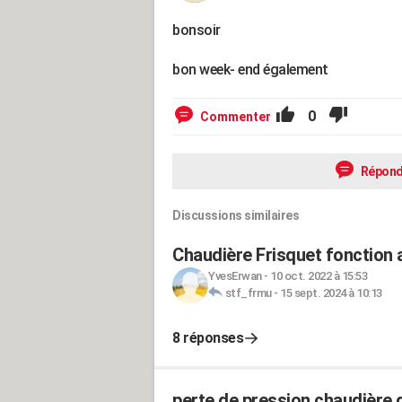
bonsoir
bon week- end également
0
Commenter
Répond
Discussions similaires
Chaudière Frisquet fonction 
YvesErwan
-
10 oct. 2022 à 15:53
stf_frmu
-
15 sept. 2024 à 10:13
8 réponses
perte de pression chaudière 