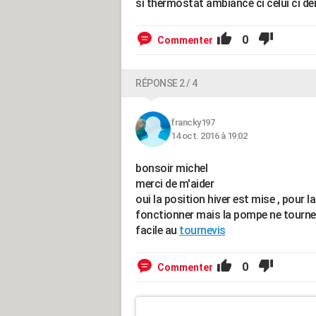
si thermostat ambiance ci celui ci d
0
Commenter
RÉPONSE 2 / 4
francky197
14 oct. 2016 à 19:02
bonsoir michel
merci de m'aider
oui la position hiver est mise , pour l
fonctionner mais la pompe ne tourner 
facile au
tournevis
0
Commenter