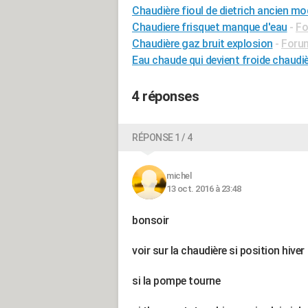
Chaudière fioul de dietrich ancien mo
Chaudiere frisquet manque d'eau
-
Fo
Chaudière gaz bruit explosion
-
Forum
Eau chaude qui devient froide chaudi
4 réponses
RÉPONSE 1 / 4
michel
13 oct. 2016 à 23:48
bonsoir
voir sur la chaudière si position hiver
si la pompe tourne