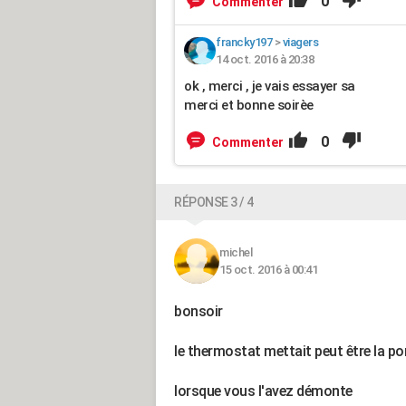
0
Commenter
francky197
>
viagers
14 oct. 2016 à 20:38
ok , merci , je vais essayer sa
merci et bonne soirèe
0
Commenter
RÉPONSE 3 / 4
michel
15 oct. 2016 à 00:41
bonsoir
le thermostat mettait peut être la 
lorsque vous l'avez démonte