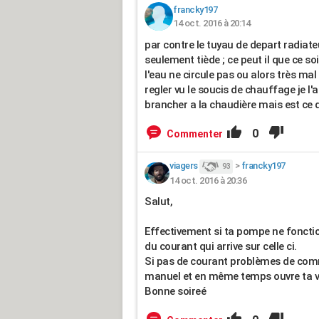
francky197
14 oct. 2016 à 20:14
par contre le tuyau de depart radiate
seulement tiède ; ce peut il que ce so
l'eau ne circule pas ou alors très mal
regler vu le soucis de chauffage je l
brancher a la chaudière mais est ce q
0
Commenter
viagers
>
francky197
93
14 oct. 2016 à 20:36
Salut,
Effectivement si ta pompe ne fonctio
du courant qui arrive sur celle ci.
Si pas de courant problèmes de com
manuel et en même temps ouvre ta v
Bonne soireé