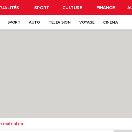
TUALITÉS
SPORT
CULTURE
FINANCE
A
SPORT
AUTO
TELEVISION
VOYAGE
CINEMA
climatisation