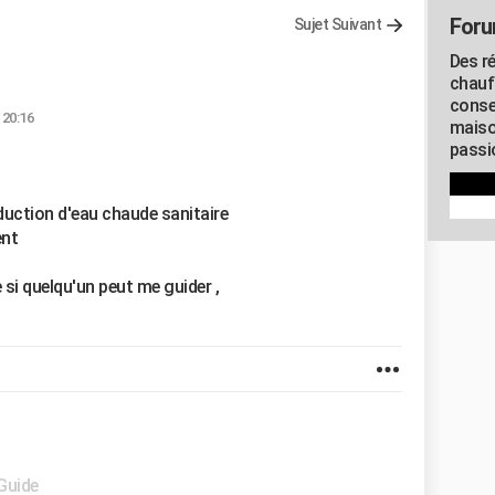
Foru
Sujet Suivant
Des r
chauf
conse
 20:16
maiso
passio
duction d'eau chaude sanitaire
ent
 si quelqu'un peut me guider ,
 Guide