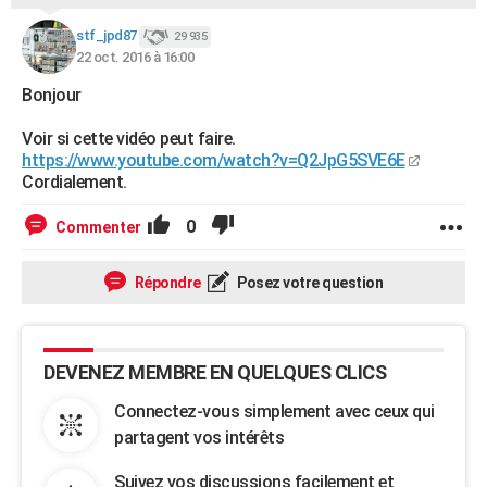
City break
Voyage de noces
Climat
Destinations
Voyage nature
Forum
+
PHOTO
stf_jpd87
29 935
22 oct. 2016 à 16:00
GUIDES D'ACHAT
Bonjour
BONS PLANS
Voir si cette vidéo peut faire.
CARTE DE VOEUX
https://www.youtube.com/watch?v=Q2JpG5SVE6E
Cordialement.
Carte Bonne année
Carte Pâques
Carte de Noël
Carte Saint-Valentin
Carte d'anniversaire
DICTIONNAIRE
0
Commenter
Biographies
Expressions
Dictionnaire
Citations
Proverbes
PROGRAMME TV
Répondre
Posez votre question
COPAINS D'AVANT
Se connecter
Collèges
Universités
Service militaire
S'inscrire
Lycées
Primaires
Entreprises
Avis de recherche
AVIS DE DÉCÈS
DEVENEZ MEMBRE EN QUELQUES CLICS
FORUM
Connectez-vous simplement avec ceux qui
Lifestyle
Sport
Television
Cinema
Bricolage
Culture
Auto
Voyage
partagent vos intérêts
Suivez vos discussions facilement et