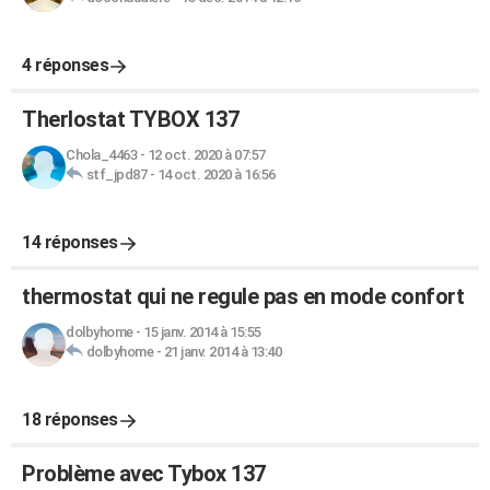
4 réponses
Therlostat TYBOX 137
Chola_4463
-
12 oct. 2020 à 07:57
stf_jpd87
-
14 oct. 2020 à 16:56
14 réponses
thermostat qui ne regule pas en mode confort
dolbyhome
-
15 janv. 2014 à 15:55
dolbyhome
-
21 janv. 2014 à 13:40
18 réponses
Problème avec Tybox 137