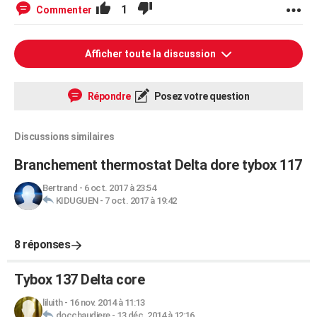
1
Commenter
Afficher toute la discussion
Répondre
Posez votre question
Discussions similaires
Branchement thermostat Delta dore tybox 117
Bertrand
-
6 oct. 2017 à 23:54
KIDUGUEN
-
7 oct. 2017 à 19:42
8 réponses
Tybox 137 Delta core
liluith
-
16 nov. 2014 à 11:13
docchaudiere
-
13 déc. 2014 à 12:16