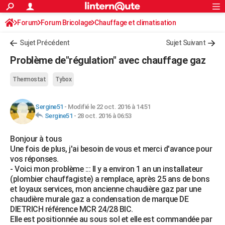
ACTUALITÉS
Forum
Forum Bricolage
Connexion
Chauffage et climatisation
S'inscrire
Rechercher
Société
Education
Villes
Politique
Faits Divers
Monde
+
SPORT
Sujet Précédent
Sujet Suivant
Football
Cyclisme
Forum
Coupe du monde 2026
Tennis
Rugby
CULTURE
Problème de"régulation" avec chauffage gaz
TNT
Cinéma
Musique
Programme TV
Streaming
Sorties cinéma
+
FINANCE
Thermostat
Tybox
Impôts
Immobilier
Banque
Crédit
Retraite
Epargne
Risques naturels par ville
Assurance
AUTO
Sergine51
-
Modifié le 22 oct. 2016 à 14:51
Réserver un essai
Berlines
Forum auto
Essais
Citadines
SUV
+
HIGH-TECH
Sergine51
-
28 oct. 2016 à 06:53
Meilleur smartphone
Ordinateurs
Guide high-tech
Mobiles
Internet
Jeux vidéo
+
BRICOLAGE
Bonjour à tous
Une fois de plus, j'ai besoin de vous et merci d'avance pour
Aménagement intérieur
Cuisine
Jardinage
+
Forum
Extérieur
Salle de bains
Rangement
WEEK-END
vos réponses.
- Voici mon problème ::: Il y a environ 1 an un installateur
Escapades
Expositions
Week-end nature
Guides de France
Patrimoine
Musées
+
LIFESTYLE
(plombier chauffagiste) a remplace, après 25 ans de bons
et loyaux services, mon ancienne chaudière gaz par une
Bien-être
Mode
+
Art de vivre
Loisirs
Modes de vie
SANTE
chaudière murale gaz a condensation de marque DE
DIETRICH référence MCR 24/28 BIC.
Guide de la santé
Médicaments
+
Alimentation
Maladies
Sommeil
VOYAGE
Elle est positionnée au sous sol et elle est commandée par