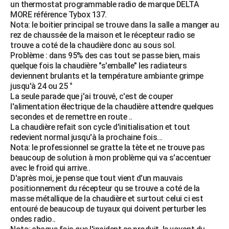
un thermostat programmable radio de marque DELTA
City break
Voyage de noces
Climat
Destinations
Voyage nature
Forum
+
PHOTO
MORE référence Tybox 137.
Nota: le boitier principal se trouve dans la salle a manger au
GUIDES D'ACHAT
rez de chaussée de la maison et le récepteur radio se
trouve a coté de la chaudière donc au sous sol.
BONS PLANS
Problème : dans 95% des cas tout se passe bien, mais
quelque fois la chaudière "s'emballe" les radiateurs
CARTE DE VOEUX
deviennent brulants et la température ambiante grimpe
jusqu'à 24 ou 25 °
Carte Bonne année
Carte Pâques
Carte de Noël
Carte Saint-Valentin
Carte d'anniversaire
DICTIONNAIRE
La seule parade que j'ai trouvé, c'est de couper
l'alimentation électrique de la chaudière attendre quelques
Biographies
Expressions
Dictionnaire
Citations
Proverbes
PROGRAMME TV
secondes et de remettre en route ..
La chaudière refait son cycle d'initialisation et tout
COPAINS D'AVANT
redevient normal jusqu'à la prochaine fois...
Nota: le professionnel se gratte la tète et ne trouve pas
Se connecter
Collèges
Universités
Service militaire
S'inscrire
Lycées
Primaires
Entreprises
Avis de recherche
beaucoup de solution à mon problème qui va s'accentuer
AVIS DE DÉCÈS
avec le froid qui arrive..
D'après moi, je pense que tout vient d'un mauvais
FORUM
positionnement du récepteur qu se trouve a coté de la
Lifestyle
Sport
Television
Cinema
Bricolage
Culture
Auto
Voyage
masse métallique de la chaudière et surtout celui ci est
entouré de beaucoup de tuyaux qui doivent perturber les
ondes radio..