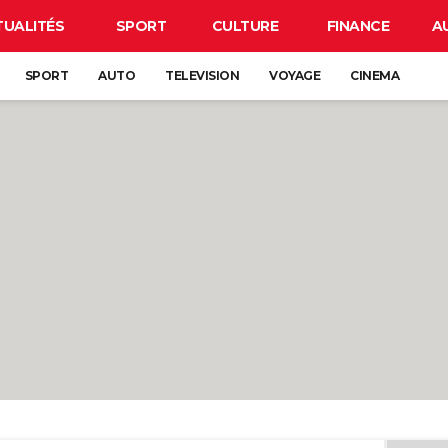
TUALITÉS
SPORT
CULTURE
FINANCE
A
SPORT
AUTO
TELEVISION
VOYAGE
CINEMA