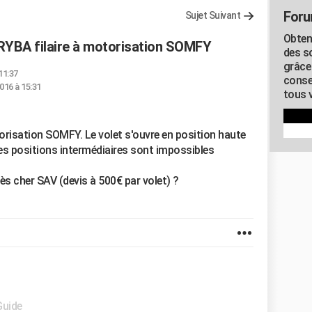
Foru
Sujet Suivant
Obten
RYBA filaire à motorisation SOMFY
des s
grâce
11:37
conse
016 à 15:31
tous v
orisation SOMFY. Le volet s'ouvre en position haute
es positions intermédiaires sont impossibles
très cher SAV (devis à 500€ par volet) ?
Guide