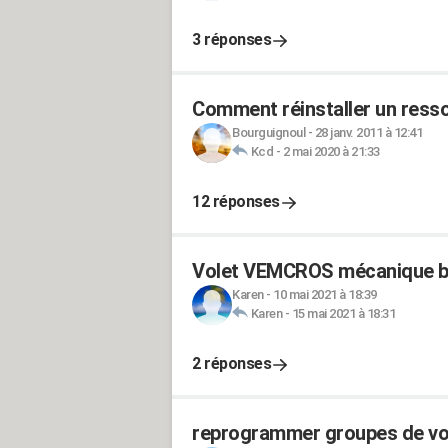
3 réponses
Comment réinstaller un ressor
Bourguignoul
-
28 janv. 2011 à 12:41
Kcd
-
2 mai 2020 à 21:33
12 réponses
Volet VEMCROS mécanique b
Karen
-
10 mai 2021 à 18:39
Karen
-
15 mai 2021 à 18:31
2 réponses
reprogrammer groupes de vol