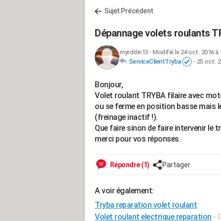
Sujet Précédent
Dépannage volets roulants T
myrddin13
-
Modifié le 24 oct. 2016 à 
ServiceClientTryba
-
25 oct. 2
Bonjour,
Volet roulant TRYBA filaire avec mot
ou se ferme en position basse mais l
(freinage inactif !).
Que faire sinon de faire intervenir le 
merci pour vos réponses.
Répondre (1)
Partager
A voir également:
Tryba reparation volet roulant
Volet roulant electrique reparation
- 