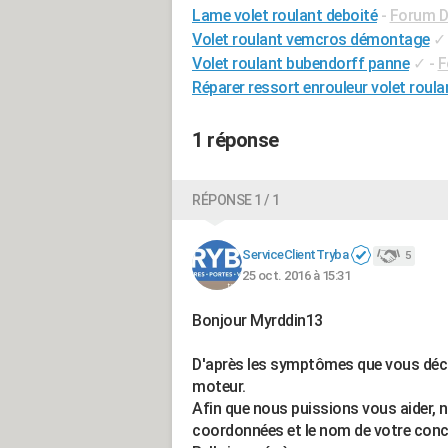
Lame volet roulant deboité
-
Forum Di
Volet roulant vemcros démontage
✓
Volet roulant bubendorff panne
✓
-
F
Réparer ressort enrouleur volet roula
1 réponse
RÉPONSE 1 / 1
ServiceClientTryba
5
25 oct. 2016 à 15:31
Bonjour Myrddin13
D'après les symptômes que vous décri
moteur.
Afin que nous puissions vous aider, n
coordonnées et le nom de votre conc