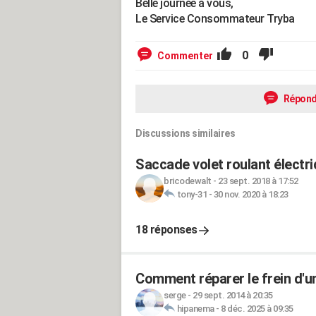
Belle journée à vous,
Le Service Consommateur Tryba
0
Commenter
Répond
Discussions similaires
Saccade volet roulant électr
bricodewalt
-
23 sept. 2018 à 17:52
tony-31
-
30 nov. 2020 à 18:23
18 réponses
Comment réparer le frein d'un
serge
-
29 sept. 2014 à 20:35
hipanema
-
8 déc. 2025 à 09:35