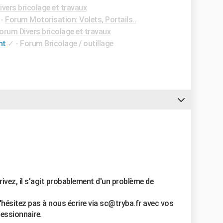
vers bricolage et travaux
-
Forum Motorisation: Volets, Portails..
orum Divers bricolage et travaux
nt
✓
-
Forum Bricolage / outillage
vez, il s'agit probablement d'un problème de
'hésitez pas à nous écrire via sc@tryba.fr avec vos
essionnaire.