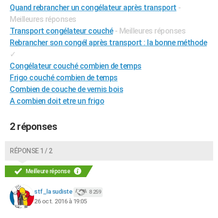
Quand rebrancher un congélateur après transport
-
City break
Voyage de noces
Climat
Destinations
Voyage nature
Forum
+
PHOTO
Meilleures réponses
Transport congélateur couché
- Meilleures réponses
GUIDES D'ACHAT
Rebrancher son congél après transport : la bonne méthode
BONS PLANS
✓
Congélateur couché combien de temps
CARTE DE VOEUX
Frigo couché combien de temps
Carte Bonne année
Carte Pâques
Carte de Noël
Carte Saint-Valentin
Carte d'anniversaire
Combien de couche de vernis bois
DICTIONNAIRE
A combien doit etre un frigo
Biographies
Expressions
Dictionnaire
Citations
Proverbes
PROGRAMME TV
2 réponses
COPAINS D'AVANT
Se connecter
Collèges
Universités
Service militaire
S'inscrire
Lycées
Primaires
Entreprises
Avis de recherche
AVIS DE DÉCÈS
RÉPONSE 1 / 2
FORUM
Meilleure réponse
Lifestyle
Sport
Television
Cinema
Bricolage
Culture
Auto
Voyage
stf_la sudiste
8 259
26 oct. 2016 à 19:05