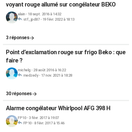
voyant rouge allumé sur congélateur BEKO
alain
-
18 sept. 2016 à 14:32
stf_jpd87
-
19 févr. 2022 à 18:13
3 réponses
Point d’exclamation rouge sur frigo Beko : que
faire ?
michelg
-
28 août 2016 à 16:22
medzedy
-
17 nov. 2021 à 18:28
30 réponses
Alarme congélateur Whirlpool AFG 398 H
FP10
-
3 févr. 2017 à 19:07
FP10
-
8 févr. 2017 à 15:46