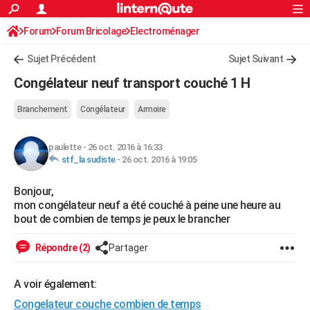
ACTUALITÉS
Forum
Forum Bricolage
Connexion
Electroménager
S'inscrire
Rechercher
Société
Education
Villes
Politique
Faits Divers
Monde
+
SPORT
Sujet Précédent
Sujet Suivant
Football
Cyclisme
Forum
Coupe du monde 2026
Tennis
Rugby
CULTURE
Congélateur neuf transport couché 1 H
TNT
Cinéma
Musique
Programme TV
Streaming
Sorties cinéma
+
FINANCE
Branchement
Congélateur
Armoire
Impôts
Immobilier
Banque
Crédit
Retraite
Epargne
Risques naturels par ville
Assurance
AUTO
paulette
-
26 oct. 2016 à 16:33
Réserver un essai
Berlines
Forum auto
Essais
Citadines
SUV
+
HIGH-TECH
stf_la sudiste
-
26 oct. 2016 à 19:05
Meilleur smartphone
Ordinateurs
Guide high-tech
Mobiles
Internet
Jeux vidéo
+
BRICOLAGE
Bonjour,
mon congélateur neuf a été couché à peine une heure au
Aménagement intérieur
Cuisine
Jardinage
+
Forum
Extérieur
Salle de bains
Rangement
WEEK-END
bout de combien de temps je peux le brancher
Escapades
Expositions
Week-end nature
Guides de France
Patrimoine
Musées
+
LIFESTYLE
Répondre (2)
Partager
Bien-être
Mode
+
Art de vivre
Loisirs
Modes de vie
SANTE
A voir également:
Guide de la santé
Médicaments
+
Alimentation
Maladies
Sommeil
VOYAGE
Congelateur couche combien de temps