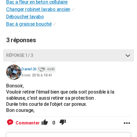
Bac a fleur en beton cellulaire
City break
Voyage de noces
Climat
Destinations
Voyage nature
Forum
+
PHOTO
Changer robinet lavabo ancien
✓
Déboucher lavabo
GUIDES D'ACHAT
Bac à graisse bouché
✓
BONS PLANS
3 réponses
CARTE DE VOEUX
Carte Bonne année
Carte Pâques
Carte de Noël
Carte Saint-Valentin
Carte d'anniversaire
RÉPONSE 1 / 3
DICTIONNAIRE
Biographies
Expressions
Dictionnaire
Citations
Proverbes
Daniel 26
PROGRAMME TV
4 690
6 nov. 2016 à 18:41
COPAINS D'AVANT
Bonsoir,
Vouloir retirer l'émail bien que cela soit possible à la
Se connecter
Collèges
Universités
Service militaire
S'inscrire
Lycées
Primaires
Entreprises
Avis de recherche
AVIS DE DÉCÈS
sableuse, c'est aussi retirer sa protection .
Durée très courte de l’objet car poreux.
FORUM
Bon courage,
Lifestyle
Sport
Television
Cinema
Bricolage
Culture
Auto
Voyage
0
Commenter