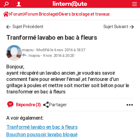
ACTUALITÉS
Forum
Forum Bricolage
Connexion
Divers bricolage et travaux
S'inscrire
Rechercher
Société
Education
Villes
Politique
Faits Divers
Monde
+
SPORT
Sujet Précédent
Sujet Suivant
Football
Cyclisme
Forum
Coupe du monde 2026
Tennis
Rugby
CULTURE
Tranformé lavabo en bac à fleurs
TNT
Cinéma
Musique
Programme TV
Streaming
Sorties cinéma
+
FINANCE
mayou
-
Modifié le 6 nov. 2016 à 18:37
mayou -
9 nov. 2016 à 20:20
Impôts
Immobilier
Banque
Crédit
Retraite
Epargne
Risques naturels par ville
Assurance
AUTO
Bonjour,
Réserver un essai
Berlines
Forum auto
Essais
Citadines
SUV
+
HIGH-TECH
ayant récupéré un lavabo ancien ,je voudrais savoir
comment faire pour enlever l'émail ,et l'entourer d'un
Meilleur smartphone
Ordinateurs
Guide high-tech
Mobiles
Internet
Jeux vidéo
+
BRICOLAGE
grillage à poules et mettre soit mortier soit béton pour le
transformer en bac à fleurs
Aménagement intérieur
Cuisine
Jardinage
+
Forum
Extérieur
Salle de bains
Rangement
WEEK-END
Répondre (3)
Partager
Escapades
Expositions
Week-end nature
Guides de France
Patrimoine
Musées
+
LIFESTYLE
A voir également:
Bien-être
Mode
+
Art de vivre
Loisirs
Modes de vie
SANTE
Tranformé lavabo en bac à fleurs
Guide de la santé
Médicaments
+
Alimentation
Maladies
Sommeil
Bouchon poussoir lavabo bloqué
VOYAGE