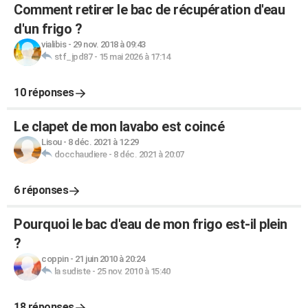
Comment retirer le bac de récupération d'eau
d'un frigo ?
vialibis
-
29 nov. 2018 à 09:43
stf_jpd87
-
15 mai 2026 à 17:14
10 réponses
Le clapet de mon lavabo est coincé
Lisou
-
8 déc. 2021 à 12:29
docchaudiere
-
8 déc. 2021 à 20:07
6 réponses
Pourquoi le bac d'eau de mon frigo est-il plein
?
coppin
-
21 juin 2010 à 20:24
la sudiste
-
25 nov. 2010 à 15:40
18 réponses