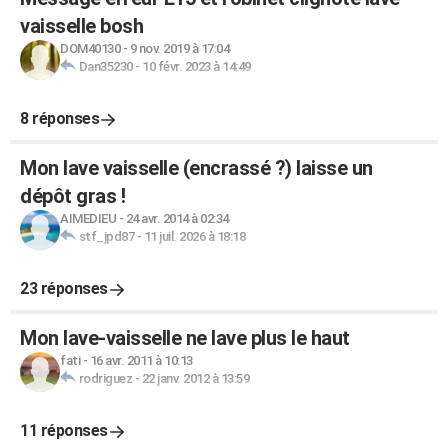
vaisselle bosh
DOM40130
-
9 nov. 2019 à 17:04
Dan35230
-
10 févr. 2023 à 14:49
8 réponses
Mon lave vaisselle (encrassé ?) laisse un
dépôt gras !
AIMEDIEU
-
24 avr. 2014 à 02:34
stf_jpd87
-
11 juil. 2026 à 18:18
23 réponses
Mon lave-vaisselle ne lave plus le haut
fati
-
16 avr. 2011 à 10:13
rodriguez
-
22 janv. 2012 à 13:59
11 réponses