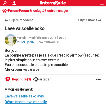
ACTUALITÉS
Forum
Forum Bricolage
Connexion
Electroménager
S'inscrire
Rechercher
Société
Education
Villes
Politique
Faits Divers
Monde
+
SPORT
Sujet Précédent
Sujet Suivant
Football
Cyclisme
Forum
Coupe du monde 2026
Tennis
Rugby
CULTURE
Lave vaisselle asko
TNT
Cinéma
Musique
Programme TV
Streaming
Sorties cinéma
+
FINANCE
Mariolo
-
Modifié le 8 nov. 2016 à 05:01
stf_jpd87
-
8 nov. 2016 à 08:23
Impôts
Immobilier
Banque
Crédit
Retraite
Epargne
Risques naturels par ville
Assurance
AUTO
Bonjour,
Réserver un essai
Berlines
Forum auto
Essais
Citadines
SUV
+
HIGH-TECH
La pompe arrête pas je sais que c'est l'over flow (sécurité)
le plus simple pour enlever cette à
Meilleur smartphone
Ordinateurs
Guide high-tech
Mobiles
Internet
Jeux vidéo
+
BRICOLAGE
Eau en dessous le plus simple possible
Merci pour votre aide
Aménagement intérieur
Cuisine
Jardinage
+
Forum
Extérieur
Salle de bains
Rangement
WEEK-END
Répondre (1)
Partager
Escapades
Expositions
Week-end nature
Guides de France
Patrimoine
Musées
+
LIFESTYLE
A voir également:
Bien-être
Mode
+
Art de vivre
Loisirs
Modes de vie
SANTE
Lave-vaisselle asko avis
Guide de la santé
Médicaments
+
Alimentation
Maladies
Sommeil
Dégraissant lave vaisselle
VOYAGE