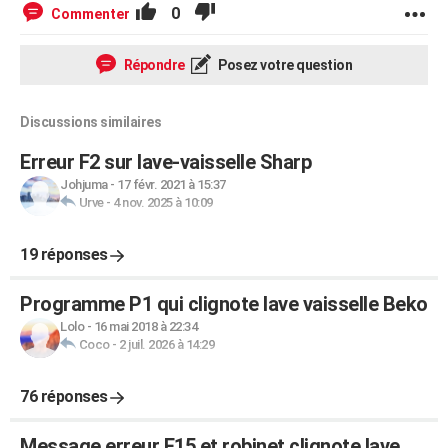
0
Commenter
Répondre
Posez votre question
Discussions similaires
Erreur F2 sur lave-vaisselle Sharp
Johjuma
-
17 févr. 2021 à 15:37
Urve
-
4 nov. 2025 à 10:09
19 réponses
Programme P1 qui clignote lave vaisselle Beko
Lolo
-
16 mai 2018 à 22:34
Coco
-
2 juil. 2026 à 14:29
76 réponses
Message erreur E15 et robinet clignote lave