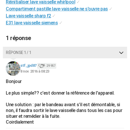
Réinitialiser lave vaisselle whirlpool
✓
City break
Voyage de noces
Climat
Destinations
Voyage nature
Forum
+
PHOTO
Compartiment pastille lave-vaisselle ne s'ouvre pas
✓
Lave vaisselle sharp f2
✓
GUIDES D'ACHAT
E31 lave vaisselle siemens
✓
BONS PLANS
1 réponse
CARTE DE VOEUX
Carte Bonne année
Carte Pâques
Carte de Noël
Carte Saint-Valentin
Carte d'anniversaire
RÉPONSE 1 / 1
DICTIONNAIRE
Biographies
Expressions
Dictionnaire
Citations
Proverbes
stf_jpd87
PROGRAMME TV
29 957
8 nov. 2016 à 08:23
COPAINS D'AVANT
Bonjour
Se connecter
Collèges
Universités
Service militaire
S'inscrire
Lycées
Primaires
Entreprises
Avis de recherche
AVIS DE DÉCÈS
Le plus simple?? c'est donner la référence de l'appareil.
FORUM
Une solution : par le bandeau avant s'il est démontable, si
non, il faudra sortir le lave vaisselle dans tous les cas pour
Lifestyle
Sport
Television
Cinema
Bricolage
Culture
Auto
Voyage
situer et remédier à la fuite.
Coirdialement