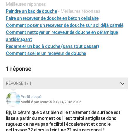
Meilleures réponses
City break
Voyage de noces
Climat
Destinations
Voyage nature
Forum
+
PHOTO
Peindre un bac de douche
- Meilleures réponses
Faire un receveur de douche en béton cellulaire
GUIDES D'ACHAT
Comment poser un receveur de douche sur sol déjà carrelé
BONS PLANS
Comment nettoyer un receveur de douche en céramique
antidérapant
CARTE DE VOEUX
Recarreler un bac à douche (sans tout casser)
Carte Bonne année
Carte Pâques
Carte de Noël
Carte Saint-Valentin
Carte d'anniversaire
Comment sceller un receveur de douche
DICTIONNAIRE
Biographies
Expressions
Dictionnaire
Citations
Proverbes
PROGRAMME TV
1 réponse
COPAINS D'AVANT
RÉPONSE 1 / 1
Se connecter
Collèges
Universités
Service militaire
S'inscrire
Lycées
Primaires
Entreprises
Avis de recherche
AVIS DE DÉCÈS
Profil bloqué
FORUM
Modifié par Icare95 le 8/11/2016 23:06
Bjr, la céramique c est bien si le traitement de surface est
Lifestyle
Sport
Television
Cinema
Bricolage
Culture
Auto
Voyage
lisse a partir du moment ou il est traité antiglisse donc
rugueux ca ne va pas facilité l écoulement et donc le
nettoyage ?? alors la teinture ?? avis personnel !!