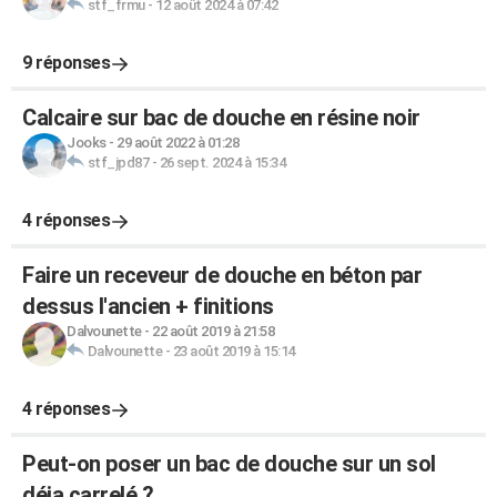
stf_frmu
-
12 août 2024 à 07:42
9 réponses
Calcaire sur bac de douche en résine noir
Jooks
-
29 août 2022 à 01:28
stf_jpd87
-
26 sept. 2024 à 15:34
4 réponses
Faire un receveur de douche en béton par
dessus l'ancien + finitions
Dalvounette
-
22 août 2019 à 21:58
Dalvounette
-
23 août 2019 à 15:14
4 réponses
Peut-on poser un bac de douche sur un sol
déja carrelé ?