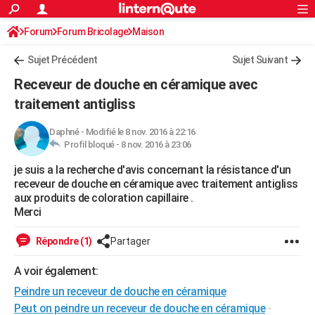
ACTUALITÉS
Forum
Forum Bricolage
Connexion
Maison
S'inscrire
Rechercher
Société
Education
Villes
Politique
Faits Divers
Monde
+
SPORT
Sujet Précédent
Sujet Suivant
Football
Cyclisme
Forum
Coupe du monde 2026
Tennis
Rugby
CULTURE
Receveur de douche en céramique avec
TNT
Cinéma
Musique
Programme TV
Streaming
Sorties cinéma
+
traitement antigliss
FINANCE
Impôts
Immobilier
Banque
Crédit
Retraite
Epargne
Risques naturels par ville
Assurance
AUTO
Daphné
-
Modifié le 8 nov. 2016 à 22:16
Profil bloqué -
8 nov. 2016 à 23:06
Réserver un essai
Berlines
Forum auto
Essais
Citadines
SUV
+
HIGH-TECH
je suis a la recherche d'avis concernant la résistance d'un
receveur de douche en céramique avec traitement antigliss
Meilleur smartphone
Ordinateurs
Guide high-tech
Mobiles
Internet
Jeux vidéo
+
BRICOLAGE
aux produits de coloration capillaire .
Merci
Aménagement intérieur
Cuisine
Jardinage
+
Forum
Extérieur
Salle de bains
Rangement
WEEK-END
Répondre (1)
Partager
Escapades
Expositions
Week-end nature
Guides de France
Patrimoine
Musées
+
LIFESTYLE
A voir également:
Bien-être
Mode
+
Art de vivre
Loisirs
Modes de vie
SANTE
Peindre un receveur de douche en céramique
Guide de la santé
Médicaments
+
Alimentation
Maladies
Sommeil
VOYAGE
Peut on peindre un receveur de douche en céramique
-