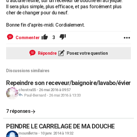
d'aucune résine, sur un receveur de douche en acrylique.
Il sera plus simple, plus efficace, et pas forcément plus
cher de changer pour du neuf.
Bonne fin d'après-midi. Cordialement.
3
Commenter
Répondre
Posez votre question
Discussions similaires
Repeindre son receveur/baignoire/lavabo/évier
chostra55
-
26 mai 2016 à 09:57
Paul-Bernard
-
26 mai 2016 à 13:33
7 réponses
PEINDRE LE CARRELAGE DE MA DOUCHE
mounillette
-
10 janv. 2014 à 19:32