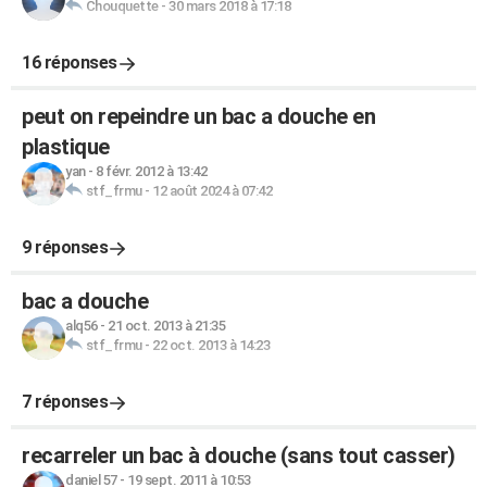
Chouquette
-
30 mars 2018 à 17:18
16 réponses
peut on repeindre un bac a douche en
plastique
yan
-
8 févr. 2012 à 13:42
stf_frmu
-
12 août 2024 à 07:42
9 réponses
bac a douche
alq56
-
21 oct. 2013 à 21:35
stf_frmu
-
22 oct. 2013 à 14:23
7 réponses
recarreler un bac à douche (sans tout casser)
daniel 57
-
19 sept. 2011 à 10:53